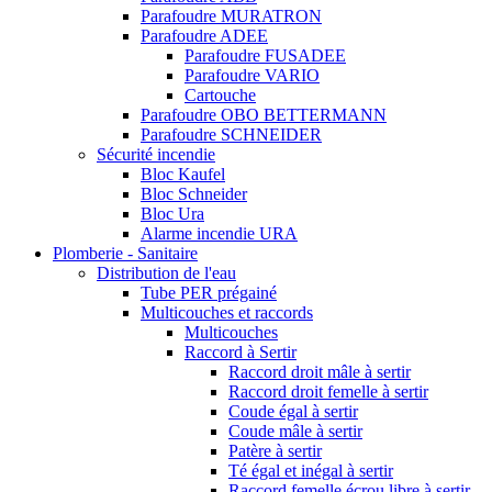
Parafoudre MURATRON
Parafoudre ADEE
Parafoudre FUSADEE
Parafoudre VARIO
Cartouche
Parafoudre OBO BETTERMANN
Parafoudre SCHNEIDER
Sécurité incendie
Bloc Kaufel
Bloc Schneider
Bloc Ura
Alarme incendie URA
Plomberie - Sanitaire
Distribution de l'eau
Tube PER prégainé
Multicouches et raccords
Multicouches
Raccord à Sertir
Raccord droit mâle à sertir
Raccord droit femelle à sertir
Coude égal à sertir
Coude mâle à sertir
Patère à sertir
Té égal et inégal à sertir
Raccord femelle écrou libre à sertir