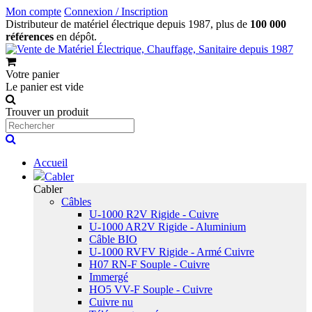
Mon compte
Connexion / Inscription
Distributeur de matériel électrique depuis 1987, plus de
100 000
références
en dépôt.
Votre panier
Le panier est vide
Trouver un produit
Accueil
Cabler
Cabler
Câbles
U-1000 R2V Rigide - Cuivre
U-1000 AR2V Rigide - Aluminium
Câble BIO
U-1000 RVFV Rigide - Armé Cuivre
H07 RN-F Souple - Cuivre
Immergé
HO5 VV-F Souple - Cuivre
Cuivre nu