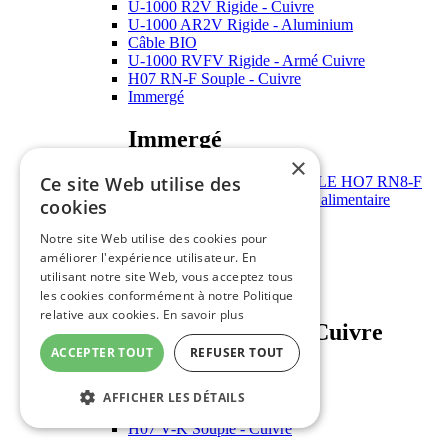
U-1000 R2V Rigide - Cuivre
U-1000 AR2V Rigide - Aluminium
Câble BIO
U-1000 RVFV Rigide - Armé Cuivre
H07 RN-F Souple - Cuivre
Immergé
Immergé
×
Ce site Web utilise des
Câble rond - SUBCABLE HO7 RN8-F
Câble rond à immergé - alimentaire
cookies
HO5 VV-F Souple - Cuivre
Cuivre nu
Notre site Web utilise des cookies pour
Téléreport armé
améliorer l'expérience utilisateur. En
CAELIFLEX
utilisant notre site Web, vous acceptez tous
H07 V-U Souple - Cuivre
les cookies conformément à notre Politique
relative aux cookies.
En savoir plus
H07 V-U Souple - Cuivre
ACCEPTER TOUT
REFUSER TOUT
H07 V-U 1.5 mm2
Fils VU 2.5 mm2
AFFICHER LES DÉTAILS
H07 V-R Rigide - Cuivre
H07 V-K Souple - Cuivre