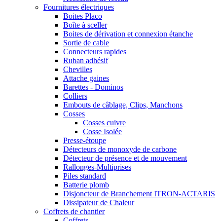
Fournitures électriques
Boites Placo
Boîte à sceller
Boites de dérivation et connexion étanche
Sortie de cable
Connecteurs rapides
Ruban adhésif
Chevilles
Attache gaines
Barettes - Dominos
Colliers
Embouts de câblage, Clips, Manchons
Cosses
Cosses cuivre
Cosse Isolée
Presse-étoupe
Détecteurs de monoxyde de carbone
Détecteur de présence et de mouvement
Rallonges-Multiprises
Piles standard
Batterie plomb
Disjoncteur de Branchement ITRON-ACTARIS
Dissipateur de Chaleur
Coffrets de chantier
Coffrets