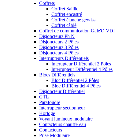
Coffrets
Coffret Saillie
Coffret encastré
Coffret étanche gewiss
Coffret câblé
Coffret de communication Gale'O VDI
Disjoncteurs Ph N
Disjoncteurs 2 Pôles
Disjoncteurs 3 Pôles
Disjoncteurs 4 Pôles
Interrupteurs Différentiels
Interupteur Différentiel 2 Pôles
Interrupteur Différentiel 4 Pôles
Blocs Différentiels
Bloc Différentiel 2 Pôles
Bloc Diffférentiel 4 Pôles
Disjoncteur Différentiel
GTL
Parafoudre
Interrupteur sectionneur
Horloge
Voyant lumineux modulaire
Contacteurs chauffe-eau
Contacteurs
Prise Modulaire