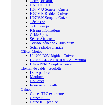
Téléreport armé
CAELIFLEX
H07 V-U Souple - Cuivre
H07 V-R Rigide - Cuivre
H07 V-K Souple - Cuivre
Télévision
Téléphonique
Réseau informatique
Cable Spots
Sécurité incendie
Torsade aérienne -Aluminium
Solaire photovoltaïque
Câbles Chutes
U-1000 R2V Rigide - Cuivre
U-1000 AR2V RIGIDE - Aluminium
H07 - RN-F Souple - Cuivre
Chemin de cable - Goulotte
Dalle perforée
Moulures
Goulottes
Equerre pour dalle
Gaines
Gaines TPC exterieure
Gaines ICTA
Gaine ICT préfilée