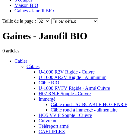
Maison BIO
Gaines - Janofil BIO
Taille de la page :
Gaines - Janofil BIO
0
articles
Cabler
Câbles
U-1000 R2V Rigide - Cuivre
U-1000 AR2V Rigide - Aluminium
Câble BIO
U-1000 RVFV Rigide - Armé Cuivre
H07 RN-F Souple - Cuivre
Immergé
Câble rond - SUBCABLE HO7 RN8-F
Câble rond à immergé - alimentaire
HO5 VV-F Souple - Cuivre
Cuivre nu
Téléreport armé
CAELIFLEX