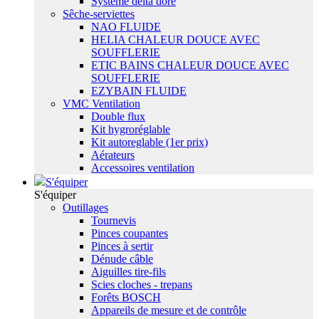
Système delta dore
Sêche-serviettes
NAO FLUIDE
HELIA CHALEUR DOUCE AVEC
SOUFFLERIE
ETIC BAINS CHALEUR DOUCE AVEC
SOUFFLERIE
EZYBAIN FLUIDE
VMC Ventilation
Double flux
Kit hygroréglable
Kit autoreglable (1er prix)
Aérateurs
Accessoires ventilation
S'équiper
S'équiper
Outillages
Tournevis
Pinces coupantes
Pinces à sertir
Dénude câble
Aiguilles tire-fils
Scies cloches - trepans
Forêts BOSCH
Appareils de mesure et de contrôle