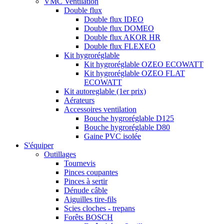
VMC Ventilation
Double flux
Double flux IDEO
Double flux DOMEO
Double flux AKOR HR
Double flux FLEXEO
Kit hygroréglable
Kit hygroréglable OZEO ECOWATT
Kit hygroréglable OZEO FLAT
ECOWATT
Kit autoreglable (1er prix)
Aérateurs
Accessoires ventilation
Bouche hygroréglable D125
Bouche hygroréglable D80
Gaine PVC isolée
S'équiper
Outillages
Tournevis
Pinces coupantes
Pinces à sertir
Dénude câble
Aiguilles tire-fils
Scies cloches - trepans
Forêts BOSCH