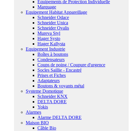
Equipements de Protection Individuelle
Marquage
Equipement Habitat Appareillage
Schneider Odace
Schneider Unica
Schneider Ovalis
Mureva Styl
Hager Systo
Hager Kallysta
Equipement Industrie
Boîtes à boutons
Condensateurs
Coups de poing / Coupure d'urgence
Socles Saillie - Encastré
Prises et Fiches
Adaptateurs
Boutons & voyants métal
Systeme Domotique
Schneider KNX
DELTA DORE
Yokis
Alarmes
Alarme DELTA DORE
Maison BIO
Câble Bio