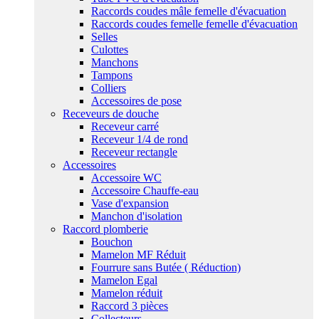
Raccords coudes mâle femelle d'évacuation
Raccords coudes femelle femelle d'évacuation
Selles
Culottes
Manchons
Tampons
Colliers
Accessoires de pose
Receveurs de douche
Receveur carré
Receveur 1/4 de rond
Receveur rectangle
Accessoires
Accessoire WC
Accessoire Chauffe-eau
Vase d'expansion
Manchon d'isolation
Raccord plomberie
Bouchon
Mamelon MF Réduit
Fourrure sans Butée ( Réduction)
Mamelon Egal
Mamelon réduit
Raccord 3 pièces
Collecteurs