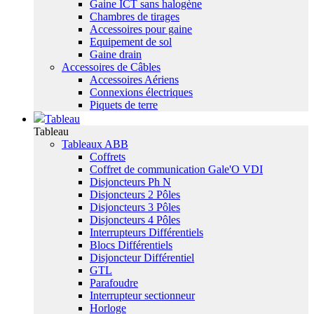
Gaine ICT sans halogène
Chambres de tirages
Accessoires pour gaine
Equipement de sol
Gaine drain
Accessoires de Câbles
Accessoires Aériens
Connexions électriques
Piquets de terre
Tableau
Tableau
Tableaux ABB
Coffrets
Coffret de communication Gale'O VDI
Disjoncteurs Ph N
Disjoncteurs 2 Pôles
Disjoncteurs 3 Pôles
Disjoncteurs 4 Pôles
Interrupteurs Différentiels
Blocs Différentiels
Disjoncteur Différentiel
GTL
Parafoudre
Interrupteur sectionneur
Horloge