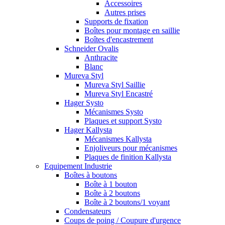
Accessoires
Autres prises
Supports de fixation
Boîtes pour montage en saillie
Boîtes d'encastrement
Schneider Ovalis
Anthracite
Blanc
Mureva Styl
Mureva Styl Saillie
Mureva Styl Encastré
Hager Systo
Mécanismes Systo
Plaques et support Systo
Hager Kallysta
Mécanismes Kallysta
Enjoliveurs pour mécanismes
Plaques de finition Kallysta
Equipement Industrie
Boîtes à boutons
Boîte à 1 bouton
Boîte à 2 boutons
Boîte à 2 boutons/1 voyant
Condensateurs
Coups de poing / Coupure d'urgence