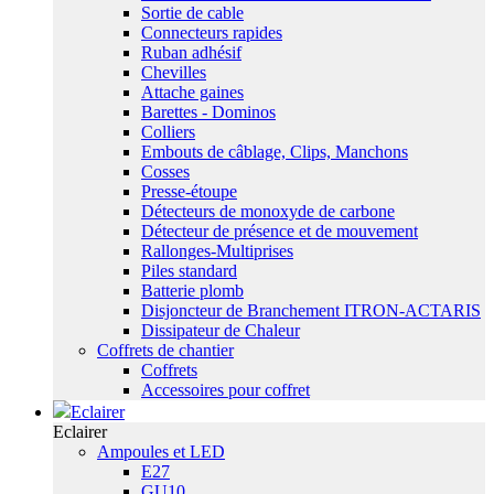
Sortie de cable
Connecteurs rapides
Ruban adhésif
Chevilles
Attache gaines
Barettes - Dominos
Colliers
Embouts de câblage, Clips, Manchons
Cosses
Presse-étoupe
Détecteurs de monoxyde de carbone
Détecteur de présence et de mouvement
Rallonges-Multiprises
Piles standard
Batterie plomb
Disjoncteur de Branchement ITRON-ACTARIS
Dissipateur de Chaleur
Coffrets de chantier
Coffrets
Accessoires pour coffret
Eclairer
Eclairer
Ampoules et LED
E27
GU10