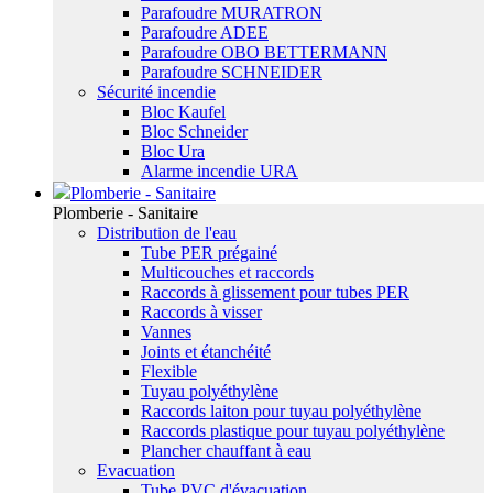
Parafoudre MURATRON
Parafoudre ADEE
Parafoudre OBO BETTERMANN
Parafoudre SCHNEIDER
Sécurité incendie
Bloc Kaufel
Bloc Schneider
Bloc Ura
Alarme incendie URA
Plomberie - Sanitaire
Plomberie - Sanitaire
Distribution de l'eau
Tube PER prégainé
Multicouches et raccords
Raccords à glissement pour tubes PER
Raccords à visser
Vannes
Joints et étanchéité
Flexible
Tuyau polyéthylène
Raccords laiton pour tuyau polyéthylène
Raccords plastique pour tuyau polyéthylène
Plancher chauffant à eau
Evacuation
Tube PVC d'évacuation