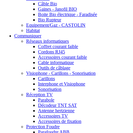
Câble Bio
Gaines - Janofil BIO
Boite Bio électrique - Faradisée
Bio Rupteur
Equipement/Gaz - CASTOLIN
Habitat
Communiquer
Réseaux informatiques
Coffret courant faible
Cordons RJ45
Accessoires courant faible
Cable informatique
Outils de câblage
Visiophone - Carillons - Sonorisation
Carillons
Interphone et Visiophone
Sonorisation
Réception TV
Parabole
Décodeur TNT SAT
Antenne hertzienne
Accessoires TV
Accessoires de fixation
Protection Foudre
Parafoudre ABB