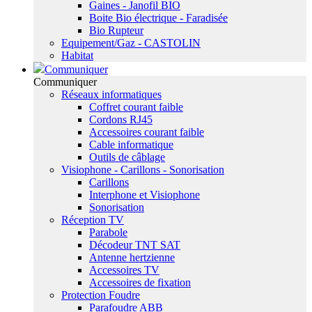
Gaines - Janofil BIO
Boite Bio électrique - Faradisée
Bio Rupteur
Equipement/Gaz - CASTOLIN
Habitat
Communiquer
Communiquer
Réseaux informatiques
Coffret courant faible
Cordons RJ45
Accessoires courant faible
Cable informatique
Outils de câblage
Visiophone - Carillons - Sonorisation
Carillons
Interphone et Visiophone
Sonorisation
Réception TV
Parabole
Décodeur TNT SAT
Antenne hertzienne
Accessoires TV
Accessoires de fixation
Protection Foudre
Parafoudre ABB