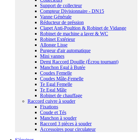
Support de collecteur
Compteur Divisionnaire - DN15
Vanne Générale
Réducteur de préssion
Clapet Anti-Poultion & Robinet de Vidange
Robinet de machine a laver & WC
Robinet Extérieur
Allonge Lisse
Purgeur d'air automatique
Mini vannes
Demi Raccord Douille (Écrou tournant)
Manchon Egal à Butée
Coudes Femelle
Coudes Mâle-Femelle
Te Egal Femelle
Te Egal Mâle
Robinet de chauffage
Raccord cuivre à souder
Fixations
Coude et Tés
Manchon à souder
Raccord 3 pièces à souder
Accessoires pour circulateur
S'équiper