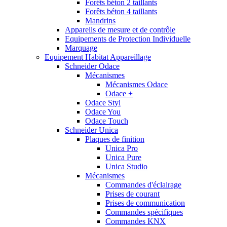
Forêts béton 2 taillants
Forêts béton 4 taillants
Mandrins
Appareils de mesure et de contrôle
Equipements de Protection Individuelle
Marquage
Equipement Habitat Appareillage
Schneider Odace
Mécanismes
Mécanismes Odace
Odace +
Odace Styl
Odace You
Odace Touch
Schneider Unica
Plaques de finition
Unica Pro
Unica Pure
Unica Studio
Mécanismes
Commandes d'éclairage
Prises de courant
Prises de communication
Commandes spécifiques
Commandes KNX