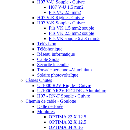
H07 V-U Souple - Cuivre
H07 V-U 1.5 mm2
Fils VU 2.5 mm2
H07 V-R Rigide - Cuivre
H07 V-K Souple - Cuivre
Fils VK 1.5 mm2 souple
Fils VK 2.5 mm2 souple
Fils VK souple 6 à 35 mm2
Télévision
Téléphonique
Réseau informatique
Cable Spots
Sécurité incendie
Torsade aérienne -Aluminium
Solaire photovoltaïque
Câbles Chutes
U-1000 R2V Rigide - Cuivre
U-1000 AR2V RIGIDE - Aluminium
H07 - RN-F Souple - Cuivre
Chemin de cable - Goulotte
Dalle perforée
Moulures
OPTIMA 22 X 12.5
OPTIMA 32 X 12.5
OPTIMA 34 X 16