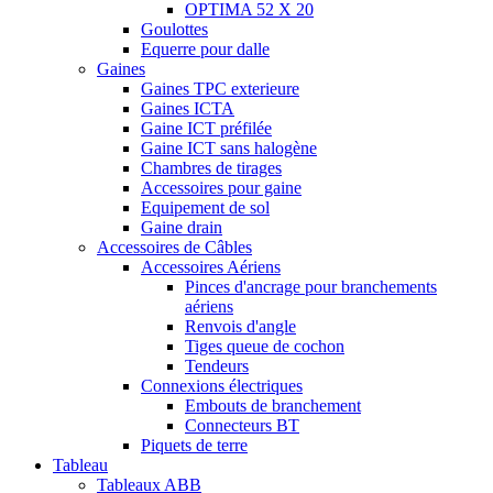
OPTIMA 52 X 20
Goulottes
Equerre pour dalle
Gaines
Gaines TPC exterieure
Gaines ICTA
Gaine ICT préfilée
Gaine ICT sans halogène
Chambres de tirages
Accessoires pour gaine
Equipement de sol
Gaine drain
Accessoires de Câbles
Accessoires Aériens
Pinces d'ancrage pour branchements
aériens
Renvois d'angle
Tiges queue de cochon
Tendeurs
Connexions électriques
Embouts de branchement
Connecteurs BT
Piquets de terre
Tableau
Tableaux ABB