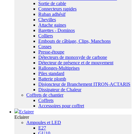
Sortie de cable
Connecteurs rapides
Ruban adhésif
Chevilles
Attache gaines
Barettes - Dominos
Colliers
Embouts de câblage, Clips, Manchons
Cosses
Presse-étoupe
Détecteurs de monoxyde de carbone
Détecteur de présence et de mouvement
Rallonges-Multiprises
Piles standard
Batterie plomb
Disjoncteur de Branchement ITRON-ACTARIS
Dissipateur de Chaleur
Coffrets de chantier
Coffrets
Accessoires pour coffret
Eclairer
Eclairer
Ampoules et LED
E27
GU10