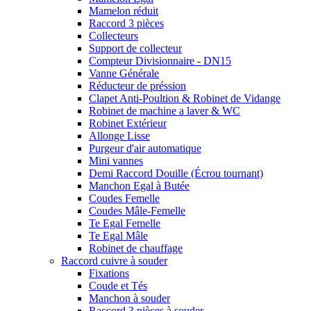
Mamelon réduit
Raccord 3 pièces
Collecteurs
Support de collecteur
Compteur Divisionnaire - DN15
Vanne Générale
Réducteur de préssion
Clapet Anti-Poultion & Robinet de Vidange
Robinet de machine a laver & WC
Robinet Extérieur
Allonge Lisse
Purgeur d'air automatique
Mini vannes
Demi Raccord Douille (Écrou tournant)
Manchon Egal à Butée
Coudes Femelle
Coudes Mâle-Femelle
Te Egal Femelle
Te Egal Mâle
Robinet de chauffage
Raccord cuivre à souder
Fixations
Coude et Tés
Manchon à souder
Raccord 3 pièces à souder