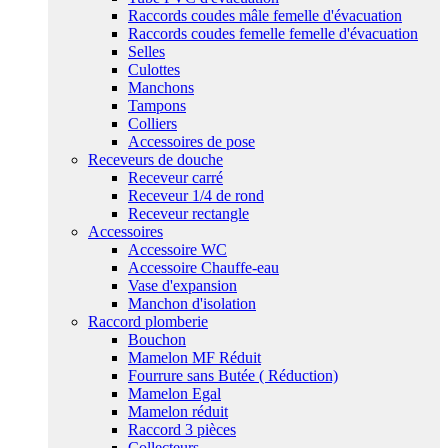
Raccords coudes mâle femelle d'évacuation
Raccords coudes femelle femelle d'évacuation
Selles
Culottes
Manchons
Tampons
Colliers
Accessoires de pose
Receveurs de douche
Receveur carré
Receveur 1/4 de rond
Receveur rectangle
Accessoires
Accessoire WC
Accessoire Chauffe-eau
Vase d'expansion
Manchon d'isolation
Raccord plomberie
Bouchon
Mamelon MF Réduit
Fourrure sans Butée ( Réduction)
Mamelon Egal
Mamelon réduit
Raccord 3 pièces
Collecteurs