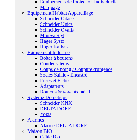
Equipements de Protection Individuelle
Marquage
Equipement Habitat Appareillage
Schneider Odace
Schneider Unica
Schneider Ovalis
Mureva Styl
Hager Systo
Hager Kallysta
Equipement Industrie
Boîtes à boutons
Condensateurs
Coups de poing / Coupure d'urgence
Socles Saillie - Encastré
Prises et Fiches
Adaptateurs
Boutons & voyants métal
Systeme Domotique
Schneider KNX
DELTA DORE
Yokis
Alarmes
Alarme DELTA DORE
Maison BIO
Câble Bio