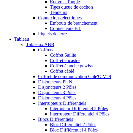
Renvois d'angle
Tiges queue de cochon
Tendeurs
Connexions électriques
Embouts de branchement
Connecteurs BT
Piquets de terre
Tableau
Tableaux ABB
Coffrets
Coffret Saillie
Coffret encastré
Coffret étanche gewiss
Coffret câblé
Coffret de communication Gale'O VDI
Disjoncteurs Ph N
Disjoncteurs 2 Pôles
Disjoncteurs 3 Pôles
Disjoncteurs 4 Pôles
Interrupteurs Différentiels
Interupteur Différentiel 2 Pôles
Interrupteur Différentiel 4 Pôles
Blocs Différentiels
Bloc Différentiel 2 Pôles
Bloc Diffférentiel 4 Pôles