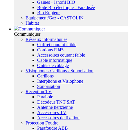
Gaines - Janofil BIO
Boite Bio électrique - Faradisée
Bio Rupteur
Equipement/Gaz - CASTOLIN
Habitat
Communiquer
Communiquer
Réseaux informatiques
Coffret courant faible
Cordons RJ45
Accessoires courant faible
Cable informatique
Outils de câblage
Visiophone - Carillons - Sonorisation
Carillons
Interphone et Visiophone
Sonorisation
Réception TV
Parabole
Décodeur TNT SAT
Antenne hertzienne
Accessoires TV
Accessoires de fixation
Protection Foudre
Parafoudre ABB