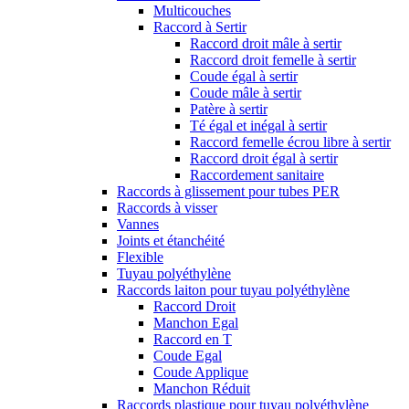
Multicouches
Raccord à Sertir
Raccord droit mâle à sertir
Raccord droit femelle à sertir
Coude égal à sertir
Coude mâle à sertir
Patère à sertir
Té égal et inégal à sertir
Raccord femelle écrou libre à sertir
Raccord droit égal à sertir
Raccordement sanitaire
Raccords à glissement pour tubes PER
Raccords à visser
Vannes
Joints et étanchéité
Flexible
Tuyau polyéthylène
Raccords laiton pour tuyau polyéthylène
Raccord Droit
Manchon Egal
Raccord en T
Coude Egal
Coude Applique
Manchon Réduit
Raccords plastique pour tuyau polyéthylène