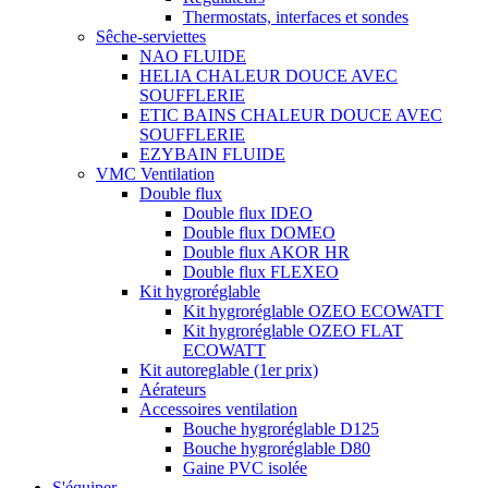
Thermostats, interfaces et sondes
Sêche-serviettes
NAO FLUIDE
HELIA CHALEUR DOUCE AVEC
SOUFFLERIE
ETIC BAINS CHALEUR DOUCE AVEC
SOUFFLERIE
EZYBAIN FLUIDE
VMC Ventilation
Double flux
Double flux IDEO
Double flux DOMEO
Double flux AKOR HR
Double flux FLEXEO
Kit hygroréglable
Kit hygroréglable OZEO ECOWATT
Kit hygroréglable OZEO FLAT
ECOWATT
Kit autoreglable (1er prix)
Aérateurs
Accessoires ventilation
Bouche hygroréglable D125
Bouche hygroréglable D80
Gaine PVC isolée
S'équiper