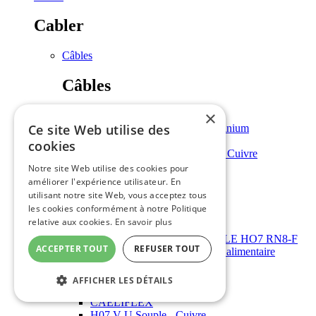
Cabler
Câbles
Câbles
×
U-1000 R2V Rigide - Cuivre
Ce site Web utilise des
U-1000 AR2V Rigide - Aluminium
Câble BIO
cookies
U-1000 RVFV Rigide - Armé Cuivre
H07 RN-F Souple - Cuivre
Notre site Web utilise des cookies pour
Immergé
améliorer l'expérience utilisateur. En
utilisant notre site Web, vous acceptez tous
Immergé
les cookies conformément à notre Politique
relative aux cookies.
En savoir plus
Câble rond - SUBCABLE HO7 RN8-F
ACCEPTER TOUT
REFUSER TOUT
Câble rond à immergé - alimentaire
HO5 VV-F Souple - Cuivre
Cuivre nu
AFFICHER LES DÉTAILS
Téléreport armé
CAELIFLEX
H07 V-U Souple - Cuivre