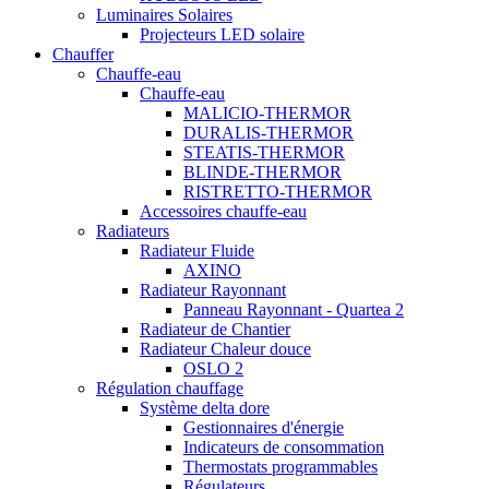
Luminaires Solaires
Projecteurs LED solaire
Chauffer
Chauffe-eau
Chauffe-eau
MALICIO-THERMOR
DURALIS-THERMOR
STEATIS-THERMOR
BLINDE-THERMOR
RISTRETTO-THERMOR
Accessoires chauffe-eau
Radiateurs
Radiateur Fluide
AXINO
Radiateur Rayonnant
Panneau Rayonnant - Quartea 2
Radiateur de Chantier
Radiateur Chaleur douce
OSLO 2
Régulation chauffage
Système delta dore
Gestionnaires d'énergie
Indicateurs de consommation
Thermostats programmables
Régulateurs