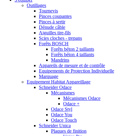
Outillages
Tournevis
Pinces coupantes
Pinces à sertir
Dénude câble
Aiguilles tire-fils
Scies cloches - trepans
Forêts BOSCH
Forêts béton 2 taillants
Forêts béton 4 taillants
Mandrins
Appareils de mesure et de contrôle
Equipements de Protection Individuelle
Marquage
Equipement Habitat Appareillage
Schneider Odace
Mécanismes
Mécanismes Odace
Odace +
Odace Styl
Odace You
Odace Touch
Schneider Unica
Plaques de finition