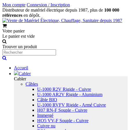
Mon compte
Connexion / Inscription
Distributeur de matériel électrique depuis 1987, plus de
100 000
références
en dépôt.
Votre panier
Le panier est vide
Trouver un produit
Accueil
Cabler
Cabler
Câbles
U-1000 R2V Rigide - Cuivre
U-1000 AR2V Rigide - Aluminium
Câble BIO
U-1000 RVFV Rigide - Armé Cuivre
H07 RN-F Souple - Cuivre
Immergé
HO5 VV-F Souple - Cuivre
Cuivre nu