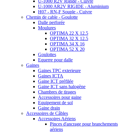
U-1000 R2V Rigide - Cuivre
U-1000 AR2V RIGIDE - Aluminium
H07 - RN-F Souple - Cuivre
Chemin de cable - Goulotte
Dalle perforée
Moulures
OPTIMA 22 X 12.5
OPTIMA 32 X 12.5
OPTIMA 34 X 16
OPTIMA 52 X 20
Goulottes
Equerre pour dalle
Gaines
Gaines TPC exterieure
Gaines ICTA
Gaine ICT préfilée
Gaine ICT sans halogène
Chambres de tirages
Accessoires pour gaine
Equipement de sol
Gaine drain
Accessoires de Câbles
Accessoires Aériens
Pinces d'ancrage pour branchements
aériens