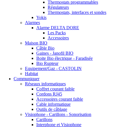
Thermostats programmables
Régulateurs
Thermostats, interfaces et sondes
Yokis
Alarmes
Alarme DELTA DORE
Les Packs
Accessoires
Maison BIO
Câble Bio
Gaines - Janofil BIO
Boite Bio électrique - Faradisée
Bio Rupteur
Equipement/Gaz - CASTOLIN
Habitat
Communiquer
Réseaux informatiques
Coffret courant faible
Cordons RJ45
Accessoires courant faible
Cable informatique
Outils de câblage
Visiophone - Carillons - Sonorisation
Carillons
Interphone et Visiophone