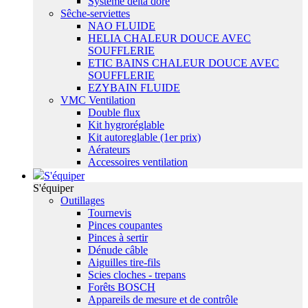
Système delta dore
Sêche-serviettes
NAO FLUIDE
HELIA CHALEUR DOUCE AVEC
SOUFFLERIE
ETIC BAINS CHALEUR DOUCE AVEC
SOUFFLERIE
EZYBAIN FLUIDE
VMC Ventilation
Double flux
Kit hygroréglable
Kit autoreglable (1er prix)
Aérateurs
Accessoires ventilation
S'équiper
S'équiper
Outillages
Tournevis
Pinces coupantes
Pinces à sertir
Dénude câble
Aiguilles tire-fils
Scies cloches - trepans
Forêts BOSCH
Appareils de mesure et de contrôle