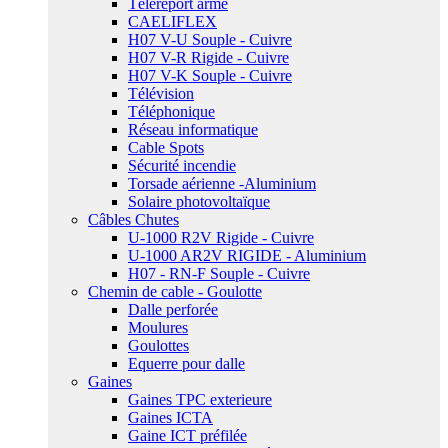
Téléreport armé
CAELIFLEX
H07 V-U Souple - Cuivre
H07 V-R Rigide - Cuivre
H07 V-K Souple - Cuivre
Télévision
Téléphonique
Réseau informatique
Cable Spots
Sécurité incendie
Torsade aérienne -Aluminium
Solaire photovoltaïque
Câbles Chutes
U-1000 R2V Rigide - Cuivre
U-1000 AR2V RIGIDE - Aluminium
H07 - RN-F Souple - Cuivre
Chemin de cable - Goulotte
Dalle perforée
Moulures
Goulottes
Equerre pour dalle
Gaines
Gaines TPC exterieure
Gaines ICTA
Gaine ICT préfilée