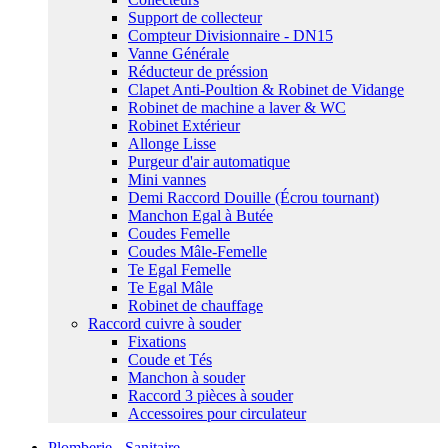
Support de collecteur
Compteur Divisionnaire - DN15
Vanne Générale
Réducteur de préssion
Clapet Anti-Poultion & Robinet de Vidange
Robinet de machine a laver & WC
Robinet Extérieur
Allonge Lisse
Purgeur d'air automatique
Mini vannes
Demi Raccord Douille (Écrou tournant)
Manchon Egal à Butée
Coudes Femelle
Coudes Mâle-Femelle
Te Egal Femelle
Te Egal Mâle
Robinet de chauffage
Raccord cuivre à souder
Fixations
Coude et Tés
Manchon à souder
Raccord 3 pièces à souder
Accessoires pour circulateur
Plomberie - Sanitaire