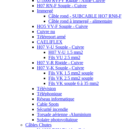
U-1000 RVFV Rigide - Armé Cuivre
H07 RN-F Souple - Cuivre
Immergé
Câble rond - SUBCABLE HO7 RN8-F
Câble rond à immergé - alimentaire
HO5 VV-F Souple - Cuivre
Cuivre nu
Téléreport armé
CAELIFLEX
H07 V-U Souple - Cuivre
H07 V-U 1.5 mm2
Fils VU 2.5 mm2
H07 V-R Rigide - Cuivre
H07 V-K Souple - Cuivre
Fils VK 1.5 mm2 souple
Fils VK 2.5 mm2 souple
Fils VK souple 6 à 35 mm2
Télévision
Téléphonique
Réseau informatique
Cable Spots
Sécurité incendie
Torsade aérienne -Aluminium
Solaire photovoltaïque
Câbles Chutes