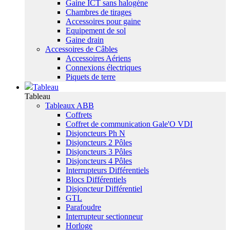
Gaine ICT sans halogène
Chambres de tirages
Accessoires pour gaine
Equipement de sol
Gaine drain
Accessoires de Câbles
Accessoires Aériens
Connexions électriques
Piquets de terre
Tableau
Tableau
Tableaux ABB
Coffrets
Coffret de communication Gale'O VDI
Disjoncteurs Ph N
Disjoncteurs 2 Pôles
Disjoncteurs 3 Pôles
Disjoncteurs 4 Pôles
Interrupteurs Différentiels
Blocs Différentiels
Disjoncteur Différentiel
GTL
Parafoudre
Interrupteur sectionneur
Horloge