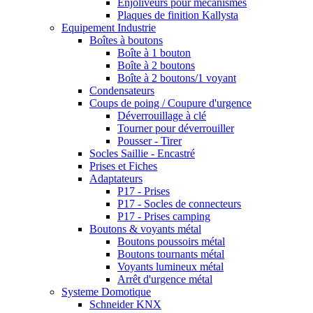
Enjoliveurs pour mécanismes
Plaques de finition Kallysta
Equipement Industrie
Boîtes à boutons
Boîte à 1 bouton
Boîte à 2 boutons
Boîte à 2 boutons/1 voyant
Condensateurs
Coups de poing / Coupure d'urgence
Déverrouillage à clé
Tourner pour déverrouiller
Pousser - Tirer
Socles Saillie - Encastré
Prises et Fiches
Adaptateurs
P17 - Prises
P17 - Socles de connecteurs
P17 - Prises camping
Boutons & voyants métal
Boutons poussoirs métal
Boutons tournants métal
Voyants lumineux métal
Arrêt d'urgence métal
Systeme Domotique
Schneider KNX