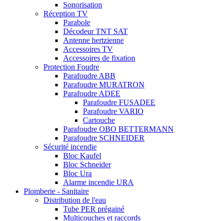
Sonorisation
Réception TV
Parabole
Décodeur TNT SAT
Antenne hertzienne
Accessoires TV
Accessoires de fixation
Protection Foudre
Parafoudre ABB
Parafoudre MURATRON
Parafoudre ADEE
Parafoudre FUSADEE
Parafoudre VARIO
Cartouche
Parafoudre OBO BETTERMANN
Parafoudre SCHNEIDER
Sécurité incendie
Bloc Kaufel
Bloc Schneider
Bloc Ura
Alarme incendie URA
Plomberie - Sanitaire
Distribution de l'eau
Tube PER prégainé
Multicouches et raccords