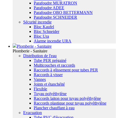
Parafoudre MURATRON
Parafoudre ADEE
Parafoudre OBO BETTERMANN
Parafoudre SCHNEIDER
Sécurité incendie
Bloc Kaufel
Bloc Schneider
Bloc Ura
Alarme incendie URA
Plomberie - Sanitaire
Plomberie - Sanitaire
Distribution de l'eau
Tube PER prégainé
Multicouches et raccords
Raccords à glissement pour tubes PER
Raccords à visser
Vannes
Joints et étanchéité
Flexible
Tuyau polyéthylène
Raccords laiton pour tuyau polyéthylène
Raccords plastique pour tuyau polyéthylène
Plancher chauffant à eau
Evacuation
Tube PVC d'évacuation