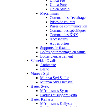
Unica Pro
Unica Pure
Unica Studio
Mécanismes
Commandes d'éclairage
Prises de courant
Prises de communication
Commandes spécifiques
Commandes KNX
Accessoires
Autres prises
Supports de fixation
Boîtes pour montage en saillie
Boîtes d'encastrement
Schneider Ovalis
Anthracite
Blanc
Mureva Styl
Mureva Styl Saillie
Mureva Styl Encastré
Hager Systo
Mécanismes Systo
Plaques et support Systo
Hager Kallysta
Mécanismes Kallysta