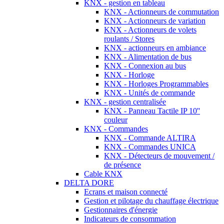
KNX - gestion en tableau
KNX - Actionneurs de commutation
KNX - Actionneurs de variation
KNX - Actionneurs de volets
roulants / Stores
KNX - actionneurs en ambiance
KNX - Alimentation de bus
KNX - Connexion au bus
KNX - Horloge
KNX - Horloges Programmables
KNX - Unités de commande
KNX - gestion centralisée
KNX - Panneau Tactile IP 10''
couleur
KNX - Commandes
KNX - Commande ALTIRA
KNX - Commandes UNICA
KNX - Détecteurs de mouvement /
de présence
Cable KNX
DELTA DORE
Ecrans et maison connecté
Gestion et pilotage du chauffage électrique
Gestionnaires d'énergie
Indicateurs de consommation