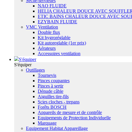
Sêche-serviettes
NAO FLUIDE
HELIA CHALEUR DOUCE AVEC SOUFFLER
ETIC BAINS CHALEUR DOUCE AVEC SOU
EZYBAIN FLUIDE
VMC Ventilation
Double flux
Kit hygroréglable
Kit autoreglable (1er prix)
Aérateurs
Accessoires ventilation
S'équiper
S'équiper
Outillages
Tournevis
Pinces coupantes
Pinces à sertir
Dénude câble
Aiguilles tire-fils
Scies cloches - trepans
Forêts BOSCH
Appareils de mesure et de contrôle
Equipements de Protection Individuelle
Marquage
Equipement Habitat Appareillage