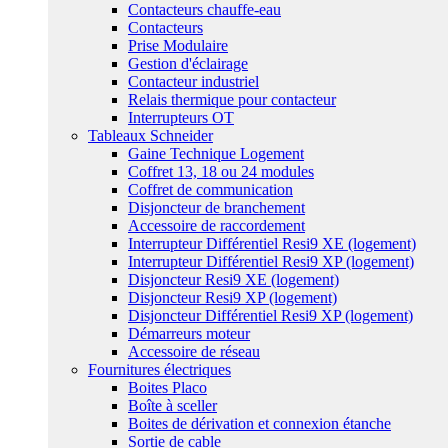
Contacteurs chauffe-eau
Contacteurs
Prise Modulaire
Gestion d'éclairage
Contacteur industriel
Relais thermique pour contacteur
Interrupteurs OT
Tableaux Schneider
Gaine Technique Logement
Coffret 13, 18 ou 24 modules
Coffret de communication
Disjoncteur de branchement
Accessoire de raccordement
Interrupteur Différentiel Resi9 XE (logement)
Interrupteur Différentiel Resi9 XP (logement)
Disjoncteur Resi9 XE (logement)
Disjoncteur Resi9 XP (logement)
Disjoncteur Différentiel Resi9 XP (logement)
Démarreurs moteur
Accessoire de réseau
Fournitures électriques
Boites Placo
Boîte à sceller
Boites de dérivation et connexion étanche
Sortie de cable