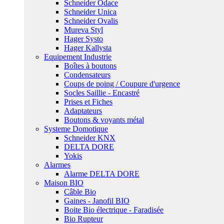
Schneider Odace
Schneider Unica
Schneider Ovalis
Mureva Styl
Hager Systo
Hager Kallysta
Equipement Industrie
Boîtes à boutons
Condensateurs
Coups de poing / Coupure d'urgence
Socles Saillie - Encastré
Prises et Fiches
Adaptateurs
Boutons & voyants métal
Systeme Domotique
Schneider KNX
DELTA DORE
Yokis
Alarmes
Alarme DELTA DORE
Maison BIO
Câble Bio
Gaines - Janofil BIO
Boite Bio électrique - Faradisée
Bio Rupteur