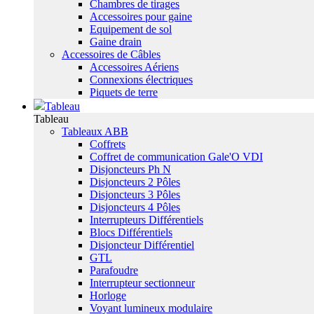
Chambres de tirages
Accessoires pour gaine
Equipement de sol
Gaine drain
Accessoires de Câbles
Accessoires Aériens
Connexions électriques
Piquets de terre
Tableau
Tableau
Tableaux ABB
Coffrets
Coffret de communication Gale'O VDI
Disjoncteurs Ph N
Disjoncteurs 2 Pôles
Disjoncteurs 3 Pôles
Disjoncteurs 4 Pôles
Interrupteurs Différentiels
Blocs Différentiels
Disjoncteur Différentiel
GTL
Parafoudre
Interrupteur sectionneur
Horloge
Voyant lumineux modulaire