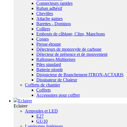
Connecteurs rapides
Ruban adhésif
Chevilles
Attache gaines
Barettes - Dominos
Colliers
Embouts de câblage, Clips, Manchons
Cosses
Presse-étoupe
Détecteurs de monoxyde de carbone
Détecteur de présence et de mouvement
Rallonges-Multiprises
Piles standard
Batterie plomb
Disjoncteur de Branchement ITRON-ACTARIS
Dissipateur de Chaleur
Coffrets de chantier
Coffrets
Accessoires pour coffret
Eclairer
Eclairer
Ampoules et LED
E27
GU10
Luminaires Intérieurs