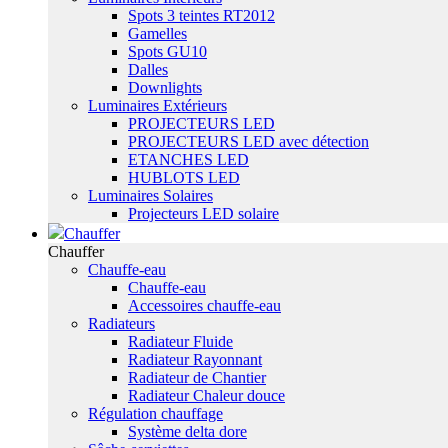
Spots 3 teintes RT2012
Gamelles
Spots GU10
Dalles
Downlights
Luminaires Extérieurs
PROJECTEURS LED
PROJECTEURS LED avec détection
ETANCHES LED
HUBLOTS LED
Luminaires Solaires
Projecteurs LED solaire
Chauffer
Chauffer
Chauffe-eau
Chauffe-eau
Accessoires chauffe-eau
Radiateurs
Radiateur Fluide
Radiateur Rayonnant
Radiateur de Chantier
Radiateur Chaleur douce
Régulation chauffage
Système delta dore