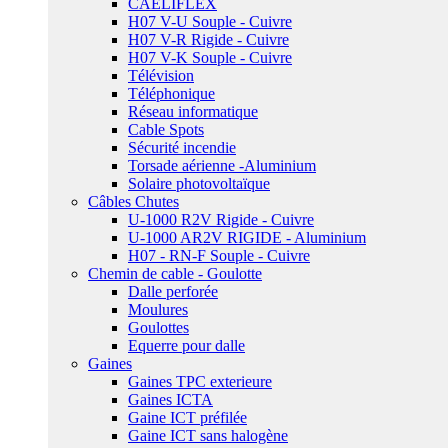
CAELIFLEX
H07 V-U Souple - Cuivre
H07 V-R Rigide - Cuivre
H07 V-K Souple - Cuivre
Télévision
Téléphonique
Réseau informatique
Cable Spots
Sécurité incendie
Torsade aérienne -Aluminium
Solaire photovoltaïque
Câbles Chutes
U-1000 R2V Rigide - Cuivre
U-1000 AR2V RIGIDE - Aluminium
H07 - RN-F Souple - Cuivre
Chemin de cable - Goulotte
Dalle perforée
Moulures
Goulottes
Equerre pour dalle
Gaines
Gaines TPC exterieure
Gaines ICTA
Gaine ICT préfilée
Gaine ICT sans halogène