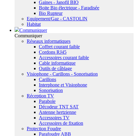
Gaines - Janofil BIO
Boite Bio électrique - Faradisée
Bio Rupteur
Equipement/Gaz - CASTOLIN
Habitat
Communiquer
Communiquer
Réseaux informatiques
Coffret courant faible
Cordons RJ45
Accessoires courant faible
Cable informatique
Outils de câblage
Visiophone - Carillons - Sonorisation
Carillons
Interphone et Visiophone
Sonorisation
Réception TV
Parabole
Décodeur TNT SAT
Antenne hertzienne
Accessoires TV
Accessoires de fixation
Protection Foudre
Parafoudre ABB