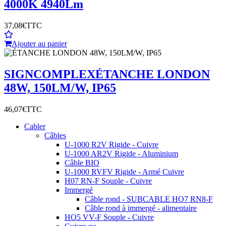
4000K 4940Lm
37,08€
TTC
Ajouter au panier
SIGNCOMPLEX
ÉTANCHE LONDON
48W, 150LM/W, IP65
46,07€
TTC
Cabler
Câbles
U-1000 R2V Rigide - Cuivre
U-1000 AR2V Rigide - Aluminium
Câble BIO
U-1000 RVFV Rigide - Armé Cuivre
H07 RN-F Souple - Cuivre
Immergé
Câble rond - SUBCABLE HO7 RN8-F
Câble rond à immergé - alimentaire
HO5 VV-F Souple - Cuivre