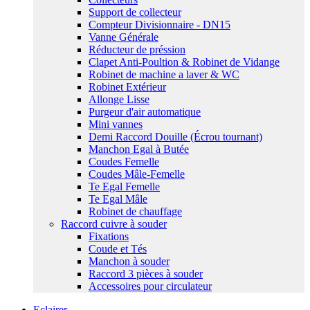
Support de collecteur
Compteur Divisionnaire - DN15
Vanne Générale
Réducteur de préssion
Clapet Anti-Poultion & Robinet de Vidange
Robinet de machine a laver & WC
Robinet Extérieur
Allonge Lisse
Purgeur d'air automatique
Mini vannes
Demi Raccord Douille (Écrou tournant)
Manchon Egal à Butée
Coudes Femelle
Coudes Mâle-Femelle
Te Egal Femelle
Te Egal Mâle
Robinet de chauffage
Raccord cuivre à souder
Fixations
Coude et Tés
Manchon à souder
Raccord 3 pièces à souder
Accessoires pour circulateur
Eclairer