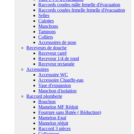
Raccords coudes mâle femelle d'évacuation
Raccords coudes femelle femelle d'évacuation
Selles
Culottes
Manchons
Tampons
Colliers
Accessoires de pose
Receveurs de douche
Receveur carré
Receveur 1/4 de rond
Receveur rectangle
Accessoires
Accessoire WC
Accessoire Chauffe-eau
Vase d'expansion
Manchon d'isolation
Raccord plomberie
Bouchon
Mamelon MF Réduit
Fourrure sans Butée ( Réduction)
Mamelon Egal
Mamelon réduit
Raccord 3 pièces
Collecteurs