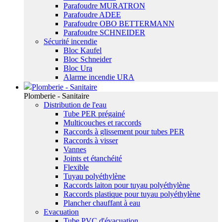
Parafoudre MURATRON
Parafoudre ADEE
Parafoudre OBO BETTERMANN
Parafoudre SCHNEIDER
Sécurité incendie
Bloc Kaufel
Bloc Schneider
Bloc Ura
Alarme incendie URA
Plomberie - Sanitaire
Plomberie - Sanitaire
Distribution de l'eau
Tube PER prégainé
Multicouches et raccords
Raccords à glissement pour tubes PER
Raccords à visser
Vannes
Joints et étanchéité
Flexible
Tuyau polyéthylène
Raccords laiton pour tuyau polyéthylène
Raccords plastique pour tuyau polyéthylène
Plancher chauffant à eau
Evacuation
Tube PVC d'évacuation