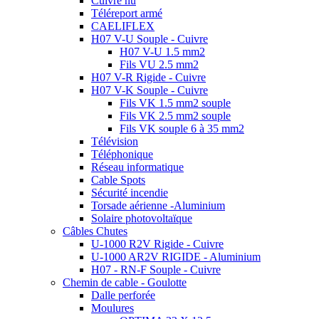
Cuivre nu
Téléreport armé
CAELIFLEX
H07 V-U Souple - Cuivre
H07 V-U 1.5 mm2
Fils VU 2.5 mm2
H07 V-R Rigide - Cuivre
H07 V-K Souple - Cuivre
Fils VK 1.5 mm2 souple
Fils VK 2.5 mm2 souple
Fils VK souple 6 à 35 mm2
Télévision
Téléphonique
Réseau informatique
Cable Spots
Sécurité incendie
Torsade aérienne -Aluminium
Solaire photovoltaïque
Câbles Chutes
U-1000 R2V Rigide - Cuivre
U-1000 AR2V RIGIDE - Aluminium
H07 - RN-F Souple - Cuivre
Chemin de cable - Goulotte
Dalle perforée
Moulures