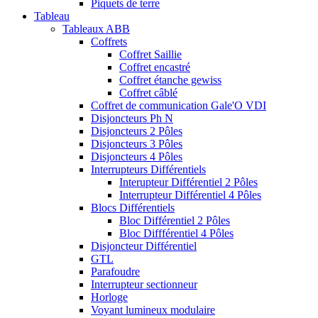
Piquets de terre
Tableau
Tableaux ABB
Coffrets
Coffret Saillie
Coffret encastré
Coffret étanche gewiss
Coffret câblé
Coffret de communication Gale'O VDI
Disjoncteurs Ph N
Disjoncteurs 2 Pôles
Disjoncteurs 3 Pôles
Disjoncteurs 4 Pôles
Interrupteurs Différentiels
Interupteur Différentiel 2 Pôles
Interrupteur Différentiel 4 Pôles
Blocs Différentiels
Bloc Différentiel 2 Pôles
Bloc Diffférentiel 4 Pôles
Disjoncteur Différentiel
GTL
Parafoudre
Interrupteur sectionneur
Horloge
Voyant lumineux modulaire