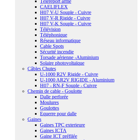
Téléreport armé
CAELIFLEX
H07 V-U Souple - Cuivre
H07 V-R Rigide - Cuivre
H07 V-K Souple - Cuivre
Télévision
Téléphonique
Réseau informatique
Cable Spots
Sécurité incendie
Torsade aérienne -Aluminium
Solaire photovoltaïque
Câbles Chutes
U-1000 R2V Rigide - Cuivre
U-1000 AR2V RIGIDE - Aluminium
H07 - RN-F Souple - Cuivre
Chemin de cable - Goulotte
Dalle perforée
Moulures
Goulottes
Equerre pour dalle
Gaines
Gaines TPC exterieure
Gaines ICTA
Gaine ICT préfilée