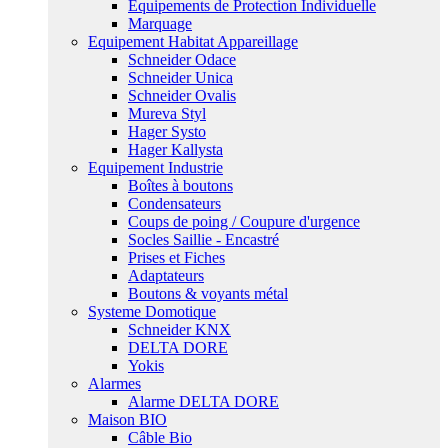
Equipements de Protection Individuelle
Marquage
Equipement Habitat Appareillage
Schneider Odace
Schneider Unica
Schneider Ovalis
Mureva Styl
Hager Systo
Hager Kallysta
Equipement Industrie
Boîtes à boutons
Condensateurs
Coups de poing / Coupure d'urgence
Socles Saillie - Encastré
Prises et Fiches
Adaptateurs
Boutons & voyants métal
Systeme Domotique
Schneider KNX
DELTA DORE
Yokis
Alarmes
Alarme DELTA DORE
Maison BIO
Câble Bio