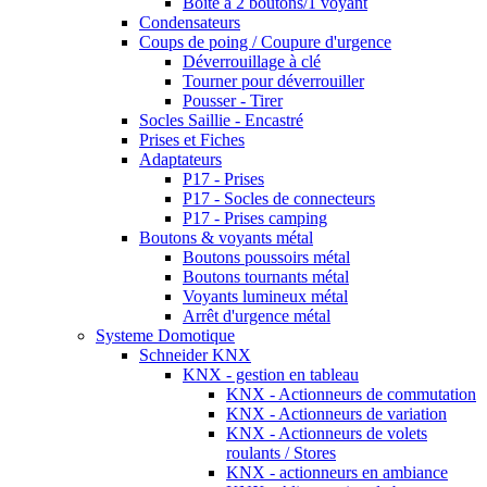
Boîte à 2 boutons/1 voyant
Condensateurs
Coups de poing / Coupure d'urgence
Déverrouillage à clé
Tourner pour déverrouiller
Pousser - Tirer
Socles Saillie - Encastré
Prises et Fiches
Adaptateurs
P17 - Prises
P17 - Socles de connecteurs
P17 - Prises camping
Boutons & voyants métal
Boutons poussoirs métal
Boutons tournants métal
Voyants lumineux métal
Arrêt d'urgence métal
Systeme Domotique
Schneider KNX
KNX - gestion en tableau
KNX - Actionneurs de commutation
KNX - Actionneurs de variation
KNX - Actionneurs de volets
roulants / Stores
KNX - actionneurs en ambiance