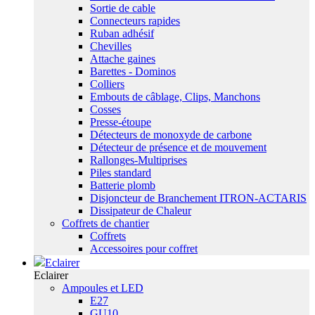
Sortie de cable
Connecteurs rapides
Ruban adhésif
Chevilles
Attache gaines
Barettes - Dominos
Colliers
Embouts de câblage, Clips, Manchons
Cosses
Presse-étoupe
Détecteurs de monoxyde de carbone
Détecteur de présence et de mouvement
Rallonges-Multiprises
Piles standard
Batterie plomb
Disjoncteur de Branchement ITRON-ACTARIS
Dissipateur de Chaleur
Coffrets de chantier
Coffrets
Accessoires pour coffret
Eclairer
Eclairer
Ampoules et LED
E27
GU10