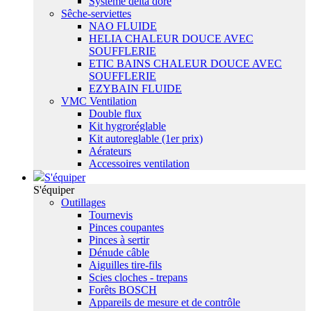
Système delta dore
Sêche-serviettes
NAO FLUIDE
HELIA CHALEUR DOUCE AVEC
SOUFFLERIE
ETIC BAINS CHALEUR DOUCE AVEC
SOUFFLERIE
EZYBAIN FLUIDE
VMC Ventilation
Double flux
Kit hygroréglable
Kit autoreglable (1er prix)
Aérateurs
Accessoires ventilation
S'équiper
S'équiper
Outillages
Tournevis
Pinces coupantes
Pinces à sertir
Dénude câble
Aiguilles tire-fils
Scies cloches - trepans
Forêts BOSCH
Appareils de mesure et de contrôle