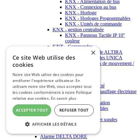
KNX - Alimentation de bus
KNX - Connexion au bus
KNX - Horloge
KNX - Horloges Programmables
KNX - Unités de commande
KNX - gestion centralisée
KNX - Panneau Tactile IP 10''
couleur
KNX - Commandes
×
KNX - Commande ALTIRA
Ce site Web utilise des
KNX - Commandes UNICA
KNX - Détecteurs de mouvement /
cookies
de présence
Cable KNX
Notre site Web utilise des cookies pour
DELTA DORE
améliorer l'expérience utilisateur. En
Ecrans et maison connecté
utilisant notre site Web, vous acceptez tous
Gestion et pilotage du chauffage électrique
les cookies conformément à notre Politique
Gestionnaires d'énergie
relative aux cookies.
En savoir plus
Indicateurs de consommation
Thermostats programmables
ACCEPTER TOUT
REFUSER TOUT
Régulateurs
Thermostats, interfaces et sondes
AFFICHER LES DÉTAILS
Yokis
Alarmes
Alarme DELTA DORE