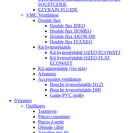
SOUFFLERIE
EZYBAIN FLUIDE
VMC Ventilation
Double flux
Double flux IDEO
Double flux DOMEO
Double flux AKOR HR
Double flux FLEXEO
Kit hygroréglable
Kit hygroréglable OZEO ECOWATT
Kit hygroréglable OZEO FLAT
ECOWATT
Kit autoreglable (1er prix)
Aérateurs
Accessoires ventilation
Bouche hygroréglable D125
Bouche hygroréglable D80
Gaine PVC isolée
S'équiper
Outillages
Tournevis
Pinces coupantes
Pinces à sertir
Dénude câble
Aiguilles tire-fils