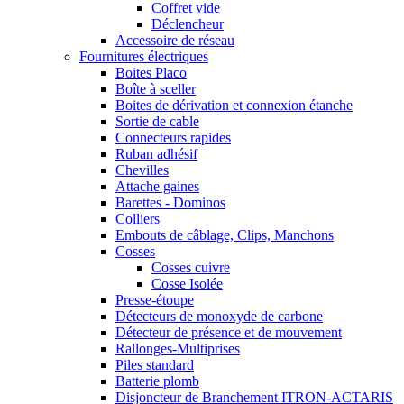
Coffret vide
Déclencheur
Accessoire de réseau
Fournitures électriques
Boites Placo
Boîte à sceller
Boites de dérivation et connexion étanche
Sortie de cable
Connecteurs rapides
Ruban adhésif
Chevilles
Attache gaines
Barettes - Dominos
Colliers
Embouts de câblage, Clips, Manchons
Cosses
Cosses cuivre
Cosse Isolée
Presse-étoupe
Détecteurs de monoxyde de carbone
Détecteur de présence et de mouvement
Rallonges-Multiprises
Piles standard
Batterie plomb
Disjoncteur de Branchement ITRON-ACTARIS