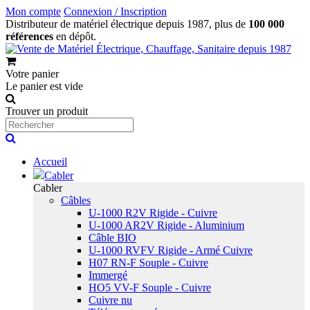
Mon compte
Connexion / Inscription
Distributeur de matériel électrique depuis 1987, plus de
100 000
références
en dépôt.
Votre panier
Le panier est vide
Trouver un produit
Accueil
Cabler
Cabler
Câbles
U-1000 R2V Rigide - Cuivre
U-1000 AR2V Rigide - Aluminium
Câble BIO
U-1000 RVFV Rigide - Armé Cuivre
H07 RN-F Souple - Cuivre
Immergé
HO5 VV-F Souple - Cuivre
Cuivre nu