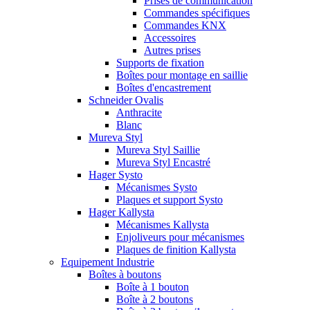
Prises de communication
Commandes spécifiques
Commandes KNX
Accessoires
Autres prises
Supports de fixation
Boîtes pour montage en saillie
Boîtes d'encastrement
Schneider Ovalis
Anthracite
Blanc
Mureva Styl
Mureva Styl Saillie
Mureva Styl Encastré
Hager Systo
Mécanismes Systo
Plaques et support Systo
Hager Kallysta
Mécanismes Kallysta
Enjoliveurs pour mécanismes
Plaques de finition Kallysta
Equipement Industrie
Boîtes à boutons
Boîte à 1 bouton
Boîte à 2 boutons