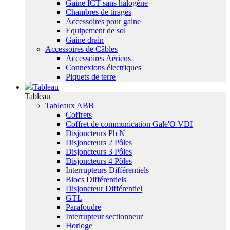
Gaine ICT sans halogène
Chambres de tirages
Accessoires pour gaine
Equipement de sol
Gaine drain
Accessoires de Câbles
Accessoires Aériens
Connexions électriques
Piquets de terre
Tableau
Tableau
Tableaux ABB
Coffrets
Coffret de communication Gale'O VDI
Disjoncteurs Ph N
Disjoncteurs 2 Pôles
Disjoncteurs 3 Pôles
Disjoncteurs 4 Pôles
Interrupteurs Différentiels
Blocs Différentiels
Disjoncteur Différentiel
GTL
Parafoudre
Interrupteur sectionneur
Horloge