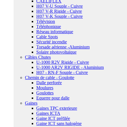
CAELIFLEX
H07 V-U Souple - Cuivre
H07 V-R Rigide - Cuivre
H07 V-K Souple - Cuivre
Télévision
Téléphonique
Réseau informatique
Cable Spots
Sécurité incendie
Torsade aérienne -Aluminium
Solaire photovoltaïque
Câbles Chutes
U-1000 R2V Rigide - Cuivre
U-1000 AR2V RIGIDE - Aluminium
H07 - RN-F Souple - Cuivre
Chemin de cable - Goulotte
Dalle perforée
Moulures
Goulottes
Equerre pour dalle
Gaines
Gaines TPC exterieure
Gaines ICTA
Gaine ICT préfilée
Gaine ICT sans halogène