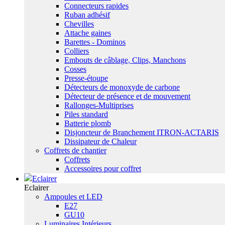
Connecteurs rapides
Ruban adhésif
Chevilles
Attache gaines
Barettes - Dominos
Colliers
Embouts de câblage, Clips, Manchons
Cosses
Presse-étoupe
Détecteurs de monoxyde de carbone
Détecteur de présence et de mouvement
Rallonges-Multiprises
Piles standard
Batterie plomb
Disjoncteur de Branchement ITRON-ACTARIS
Dissipateur de Chaleur
Coffrets de chantier
Coffrets
Accessoires pour coffret
Eclairer
Eclairer
Ampoules et LED
E27
GU10
Luminaires Intérieurs