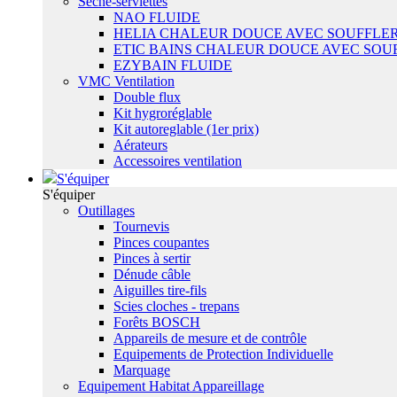
Sêche-serviettes
NAO FLUIDE
HELIA CHALEUR DOUCE AVEC SOUFFLER
ETIC BAINS CHALEUR DOUCE AVEC SOU
EZYBAIN FLUIDE
VMC Ventilation
Double flux
Kit hygroréglable
Kit autoreglable (1er prix)
Aérateurs
Accessoires ventilation
S'équiper
S'équiper
Outillages
Tournevis
Pinces coupantes
Pinces à sertir
Dénude câble
Aiguilles tire-fils
Scies cloches - trepans
Forêts BOSCH
Appareils de mesure et de contrôle
Equipements de Protection Individuelle
Marquage
Equipement Habitat Appareillage