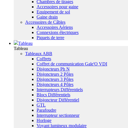
Chambres de tirages
Accessoires pour gaine
Equipement de sol
Gaine drain
Accessoires de Câbles
Accessoires Aériens
Connexions électriques
Piquets de terre
Tableau
Tableau
Tableaux ABB
Coffrets
Coffret de communication Gale'O VDI
Disjoncteurs Ph N
Disjoncteurs 2 Pôles
Disjoncteurs 3 Pôles
Disjoncteurs 4 Pôles
Interrupteurs Différentiels
Blocs Différentiels
Disjoncteur Différentiel
GTL
Parafoudre
Interrupteur sectionneur
Horloge
Voyant lumineux modulaire