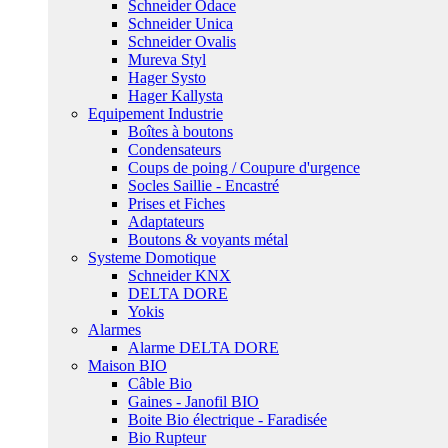
Schneider Odace
Schneider Unica
Schneider Ovalis
Mureva Styl
Hager Systo
Hager Kallysta
Equipement Industrie
Boîtes à boutons
Condensateurs
Coups de poing / Coupure d'urgence
Socles Saillie - Encastré
Prises et Fiches
Adaptateurs
Boutons & voyants métal
Systeme Domotique
Schneider KNX
DELTA DORE
Yokis
Alarmes
Alarme DELTA DORE
Maison BIO
Câble Bio
Gaines - Janofil BIO
Boite Bio électrique - Faradisée
Bio Rupteur