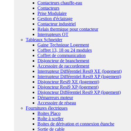
Contacteurs chauffe-eau
Contacteurs
Prise Modulaire
Gestion d'éclairage
Contacteur industriel
Relais thermique pour contacteur
Interrupteurs OT
Tableaux Schneider
Gaine Technique Logement
Coffret 13, 18 ou 24 modules
Coffret de communication
Disjoncteur de branchement
Accessoire de raccordement
Interrupteur Différentiel Resi9 XE (logement)
Interrupteur Différentiel Resi9 XP (logement)
Disjoncteur Resi9 XE (logement)
Disjoncteur Resi9 XP (logement)
Disjoncteur Différentiel Resi9 XP (logement)
Démarreurs moteur
Accessoire de réseau
Fournitures électriques
Boites Placo
Boîte à sceller
Boites de dérivation et connexion étanche
Sortie de cable