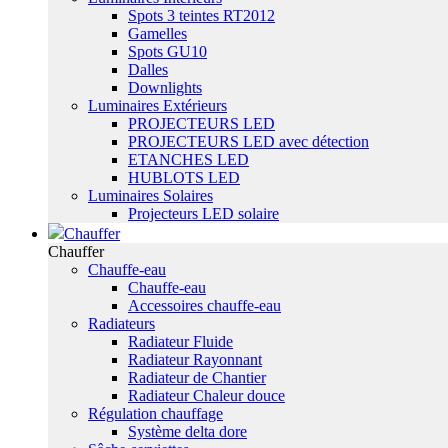
Spots 3 teintes RT2012
Gamelles
Spots GU10
Dalles
Downlights
Luminaires Extérieurs
PROJECTEURS LED
PROJECTEURS LED avec détection
ETANCHES LED
HUBLOTS LED
Luminaires Solaires
Projecteurs LED solaire
Chauffer
Chauffer
Chauffe-eau
Chauffe-eau
Accessoires chauffe-eau
Radiateurs
Radiateur Fluide
Radiateur Rayonnant
Radiateur de Chantier
Radiateur Chaleur douce
Régulation chauffage
Système delta dore