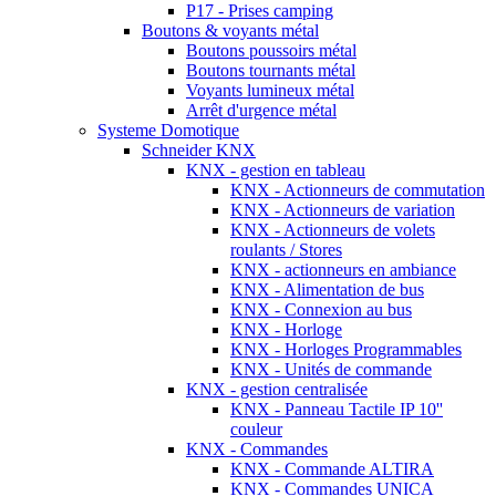
P17 - Prises camping
Boutons & voyants métal
Boutons poussoirs métal
Boutons tournants métal
Voyants lumineux métal
Arrêt d'urgence métal
Systeme Domotique
Schneider KNX
KNX - gestion en tableau
KNX - Actionneurs de commutation
KNX - Actionneurs de variation
KNX - Actionneurs de volets
roulants / Stores
KNX - actionneurs en ambiance
KNX - Alimentation de bus
KNX - Connexion au bus
KNX - Horloge
KNX - Horloges Programmables
KNX - Unités de commande
KNX - gestion centralisée
KNX - Panneau Tactile IP 10''
couleur
KNX - Commandes
KNX - Commande ALTIRA
KNX - Commandes UNICA