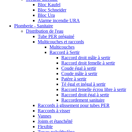
Bloc Kaufel
Bloc Schneider
Bloc Ura
Alarme incendie URA
Plomberie - Sanitaire
Distribution de l'eau
Tube PER prégainé
Multicouches et raccords
Multicouches
Raccord à Sertir
Raccord droit mâle à sertir
Raccord droit femelle à sertir
Coude égal à sertir
Coude mâle à sertir
Patère à sertir
Té égal et inégal à sertir
Raccord femelle écrou libre à sertir
Raccord droit égal à sertir
Raccordement sanitaire
Raccords à glissement pour tubes PER
Raccords à visser
Vannes
Joints et étanchéité
Flexible
Tuyau polyéthylène