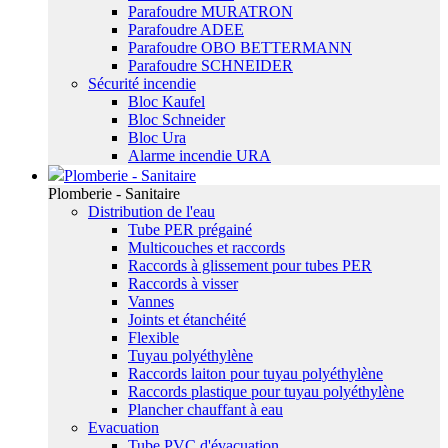
Parafoudre MURATRON
Parafoudre ADEE
Parafoudre OBO BETTERMANN
Parafoudre SCHNEIDER
Sécurité incendie
Bloc Kaufel
Bloc Schneider
Bloc Ura
Alarme incendie URA
Plomberie - Sanitaire
Plomberie - Sanitaire
Distribution de l'eau
Tube PER prégainé
Multicouches et raccords
Raccords à glissement pour tubes PER
Raccords à visser
Vannes
Joints et étanchéité
Flexible
Tuyau polyéthylène
Raccords laiton pour tuyau polyéthylène
Raccords plastique pour tuyau polyéthylène
Plancher chauffant à eau
Evacuation
Tube PVC d'évacuation