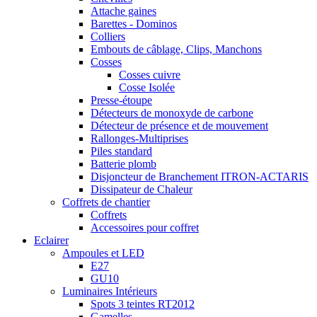
Attache gaines
Barettes - Dominos
Colliers
Embouts de câblage, Clips, Manchons
Cosses
Cosses cuivre
Cosse Isolée
Presse-étoupe
Détecteurs de monoxyde de carbone
Détecteur de présence et de mouvement
Rallonges-Multiprises
Piles standard
Batterie plomb
Disjoncteur de Branchement ITRON-ACTARIS
Dissipateur de Chaleur
Coffrets de chantier
Coffrets
Accessoires pour coffret
Eclairer
Ampoules et LED
E27
GU10
Luminaires Intérieurs
Spots 3 teintes RT2012
Gamelles