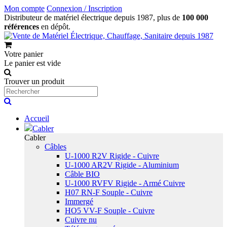
Mon compte
Connexion / Inscription
Distributeur de matériel électrique depuis 1987, plus de
100 000
références
en dépôt.
Votre panier
Le panier est vide
Trouver un produit
Accueil
Cabler
Cabler
Câbles
U-1000 R2V Rigide - Cuivre
U-1000 AR2V Rigide - Aluminium
Câble BIO
U-1000 RVFV Rigide - Armé Cuivre
H07 RN-F Souple - Cuivre
Immergé
HO5 VV-F Souple - Cuivre
Cuivre nu