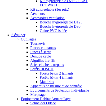
Kit hygroréglable OZEO FLAT
ECOWATT
Kit autoreglable (1er prix)
Aérateurs
Accessoires ventilation
Bouche hygroréglable D125
Bouche hygroréglable D80
Gaine PVC isolée
S'équiper
Outillages
Tournevis
Pinces coupantes
Pinces à sertir
Dénude câble
Aiguilles tire-fils
Scies cloches - trepans
Forêts BOSCH
Forêts béton 2 taillants
Forêts béton 4 taillants
Mandrins
Appareils de mesure et de contrôle
Equipements de Protection Individuelle
Marquage
Equipement Habitat Appareillage
Schneider Odace