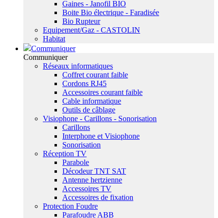
Gaines - Janofil BIO
Boite Bio électrique - Faradisée
Bio Rupteur
Equipement/Gaz - CASTOLIN
Habitat
Communiquer
Communiquer
Réseaux informatiques
Coffret courant faible
Cordons RJ45
Accessoires courant faible
Cable informatique
Outils de câblage
Visiophone - Carillons - Sonorisation
Carillons
Interphone et Visiophone
Sonorisation
Réception TV
Parabole
Décodeur TNT SAT
Antenne hertzienne
Accessoires TV
Accessoires de fixation
Protection Foudre
Parafoudre ABB