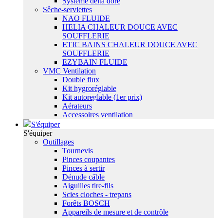
Système delta dore
Sêche-serviettes
NAO FLUIDE
HELIA CHALEUR DOUCE AVEC
SOUFFLERIE
ETIC BAINS CHALEUR DOUCE AVEC
SOUFFLERIE
EZYBAIN FLUIDE
VMC Ventilation
Double flux
Kit hygroréglable
Kit autoreglable (1er prix)
Aérateurs
Accessoires ventilation
S'équiper
S'équiper
Outillages
Tournevis
Pinces coupantes
Pinces à sertir
Dénude câble
Aiguilles tire-fils
Scies cloches - trepans
Forêts BOSCH
Appareils de mesure et de contrôle