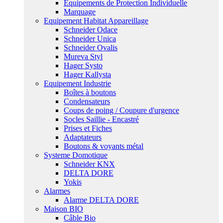
Equipements de Protection Individuelle
Marquage
Equipement Habitat Appareillage
Schneider Odace
Schneider Unica
Schneider Ovalis
Mureva Styl
Hager Systo
Hager Kallysta
Equipement Industrie
Boîtes à boutons
Condensateurs
Coups de poing / Coupure d'urgence
Socles Saillie - Encastré
Prises et Fiches
Adaptateurs
Boutons & voyants métal
Systeme Domotique
Schneider KNX
DELTA DORE
Yokis
Alarmes
Alarme DELTA DORE
Maison BIO
Câble Bio