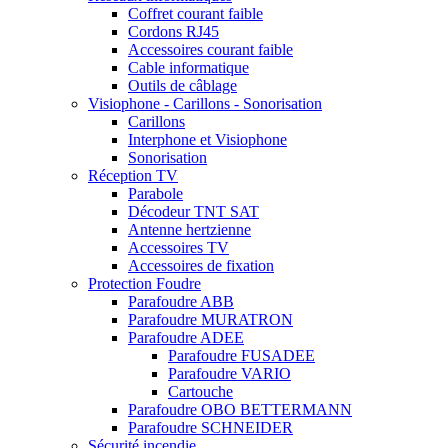
Coffret courant faible
Cordons RJ45
Accessoires courant faible
Cable informatique
Outils de câblage
Visiophone - Carillons - Sonorisation
Carillons
Interphone et Visiophone
Sonorisation
Réception TV
Parabole
Décodeur TNT SAT
Antenne hertzienne
Accessoires TV
Accessoires de fixation
Protection Foudre
Parafoudre ABB
Parafoudre MURATRON
Parafoudre ADEE
Parafoudre FUSADEE
Parafoudre VARIO
Cartouche
Parafoudre OBO BETTERMANN
Parafoudre SCHNEIDER
Sécurité incendie