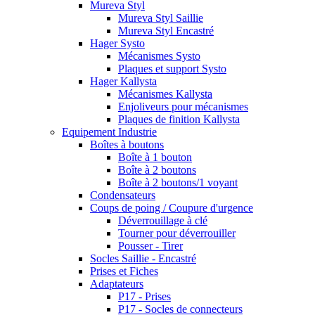
Mureva Styl
Mureva Styl Saillie
Mureva Styl Encastré
Hager Systo
Mécanismes Systo
Plaques et support Systo
Hager Kallysta
Mécanismes Kallysta
Enjoliveurs pour mécanismes
Plaques de finition Kallysta
Equipement Industrie
Boîtes à boutons
Boîte à 1 bouton
Boîte à 2 boutons
Boîte à 2 boutons/1 voyant
Condensateurs
Coups de poing / Coupure d'urgence
Déverrouillage à clé
Tourner pour déverrouiller
Pousser - Tirer
Socles Saillie - Encastré
Prises et Fiches
Adaptateurs
P17 - Prises
P17 - Socles de connecteurs