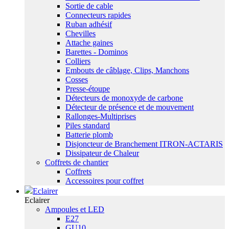
Sortie de cable
Connecteurs rapides
Ruban adhésif
Chevilles
Attache gaines
Barettes - Dominos
Colliers
Embouts de câblage, Clips, Manchons
Cosses
Presse-étoupe
Détecteurs de monoxyde de carbone
Détecteur de présence et de mouvement
Rallonges-Multiprises
Piles standard
Batterie plomb
Disjoncteur de Branchement ITRON-ACTARIS
Dissipateur de Chaleur
Coffrets de chantier
Coffrets
Accessoires pour coffret
Eclairer
Eclairer
Ampoules et LED
E27
GU10