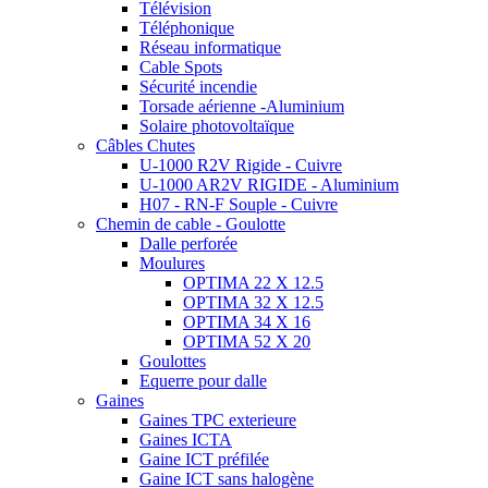
Télévision
Téléphonique
Réseau informatique
Cable Spots
Sécurité incendie
Torsade aérienne -Aluminium
Solaire photovoltaïque
Câbles Chutes
U-1000 R2V Rigide - Cuivre
U-1000 AR2V RIGIDE - Aluminium
H07 - RN-F Souple - Cuivre
Chemin de cable - Goulotte
Dalle perforée
Moulures
OPTIMA 22 X 12.5
OPTIMA 32 X 12.5
OPTIMA 34 X 16
OPTIMA 52 X 20
Goulottes
Equerre pour dalle
Gaines
Gaines TPC exterieure
Gaines ICTA
Gaine ICT préfilée
Gaine ICT sans halogène