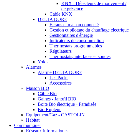
KNX - Détecteurs de mouvement /
de présence
Cable KNX
DELTA DORE
Ecrans et maison connecté
Gestion et pilotage du chauffage électrique
Gestionnaires d'énergie
Indicateurs de consommation
Thermostats programmables
Régulateurs
Thermostats, interfaces et sondes
Yokis
Alarmes
Alarme DELTA DORE
Les Packs
Accessoires
Maison BIO
Câble Bio
Gaines - Janofil BIO
Boite Bio électrique - Faradisée
Bio Rupteur
Equipement/Gaz - CASTOLIN
Habitat
Communiquer
Réseaux informatiques