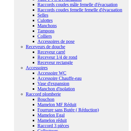
Raccords coudes mâle femelle d'évacuation
Raccords coudes femelle femelle d'évacuation
Selles
Culottes
Manchons
Tampons
Colliers
Accessoires de pose
Receveurs de douche
Receveur carré
Receveur 1/4 de rond
Receveur rectangle
Accessoires
Accessoire WC
Accessoire Chauffe-eau
Vase d'expansion
Manchon d'isolation
Raccord plomberie
Bouchon
Mamelon MF Réduit
Fourrure sans Butée ( Réduction)
Mamelon Egal
Mamelon réduit
Raccord 3 pièces
Collecteurs