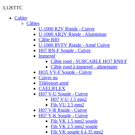
3,12€
TTC
Cabler
Câbles
U-1000 R2V Rigide - Cuivre
U-1000 AR2V Rigide - Aluminium
Câble BIO
U-1000 RVFV Rigide - Armé Cuivre
H07 RN-F Souple - Cuivre
Immergé
Câble rond - SUBCABLE HO7 RN8-F
Câble rond à immergé - alimentaire
HO5 VV-F Souple - Cuivre
Cuivre nu
Téléreport armé
CAELIFLEX
H07 V-U Souple - Cuivre
H07 V-U 1.5 mm2
Fils VU 2.5 mm2
H07 V-R Rigide - Cuivre
H07 V-K Souple - Cuivre
Fils VK 1.5 mm2 souple
Fils VK 2.5 mm2 souple
Fils VK souple 6 à 35 mm2