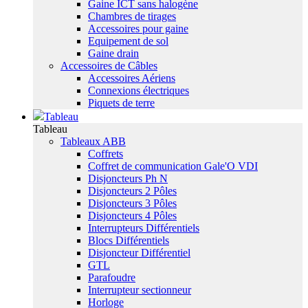
Gaine ICT sans halogène
Chambres de tirages
Accessoires pour gaine
Equipement de sol
Gaine drain
Accessoires de Câbles
Accessoires Aériens
Connexions électriques
Piquets de terre
Tableau
Tableau
Tableaux ABB
Coffrets
Coffret de communication Gale'O VDI
Disjoncteurs Ph N
Disjoncteurs 2 Pôles
Disjoncteurs 3 Pôles
Disjoncteurs 4 Pôles
Interrupteurs Différentiels
Blocs Différentiels
Disjoncteur Différentiel
GTL
Parafoudre
Interrupteur sectionneur
Horloge