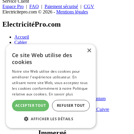
Service Client
Espace Pro
|
FAQ
|
Paiement sécurisé
|
CGV
Electricitepro.com © 2026
-
Mentions légales
ElectricitéPro.com
Accueil
Cabler
×
Cabler
Ce site Web utilise des
cookies
Câbles
Notre site Web utilise des cookies pour
améliorer l'expérience utilisateur. En
Câbles
utilisant notre site Web, vous acceptez tous
les cookies conformément à notre Politique
U-1000 R2V Rigide - Cuivre
relative aux cookies.
En savoir plus
U-1000 AR2V Rigide - Aluminium
Câble BIO
ACCEPTER TOUT
REFUSER TOUT
U-1000 RVFV Rigide - Armé Cuivre
H07 RN-F Souple - Cuivre
AFFICHER LES DÉTAILS
Immergé
Immergé