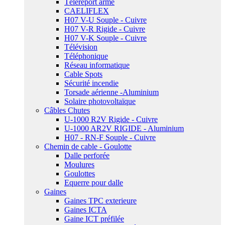
Téléreport armé
CAELIFLEX
H07 V-U Souple - Cuivre
H07 V-R Rigide - Cuivre
H07 V-K Souple - Cuivre
Télévision
Téléphonique
Réseau informatique
Cable Spots
Sécurité incendie
Torsade aérienne -Aluminium
Solaire photovoltaïque
Câbles Chutes
U-1000 R2V Rigide - Cuivre
U-1000 AR2V RIGIDE - Aluminium
H07 - RN-F Souple - Cuivre
Chemin de cable - Goulotte
Dalle perforée
Moulures
Goulottes
Equerre pour dalle
Gaines
Gaines TPC exterieure
Gaines ICTA
Gaine ICT préfilée