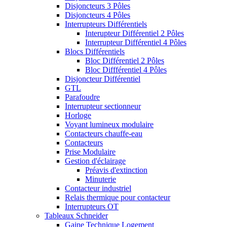
Disjoncteurs 3 Pôles
Disjoncteurs 4 Pôles
Interrupteurs Différentiels
Interupteur Différentiel 2 Pôles
Interrupteur Différentiel 4 Pôles
Blocs Différentiels
Bloc Différentiel 2 Pôles
Bloc Diffférentiel 4 Pôles
Disjoncteur Différentiel
GTL
Parafoudre
Interrupteur sectionneur
Horloge
Voyant lumineux modulaire
Contacteurs chauffe-eau
Contacteurs
Prise Modulaire
Gestion d'éclairage
Préavis d'extinction
Minuterie
Contacteur industriel
Relais thermique pour contacteur
Interrupteurs OT
Tableaux Schneider
Gaine Technique Logement