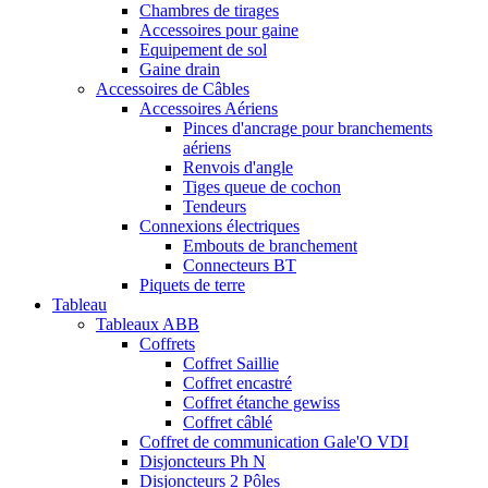
Chambres de tirages
Accessoires pour gaine
Equipement de sol
Gaine drain
Accessoires de Câbles
Accessoires Aériens
Pinces d'ancrage pour branchements
aériens
Renvois d'angle
Tiges queue de cochon
Tendeurs
Connexions électriques
Embouts de branchement
Connecteurs BT
Piquets de terre
Tableau
Tableaux ABB
Coffrets
Coffret Saillie
Coffret encastré
Coffret étanche gewiss
Coffret câblé
Coffret de communication Gale'O VDI
Disjoncteurs Ph N
Disjoncteurs 2 Pôles