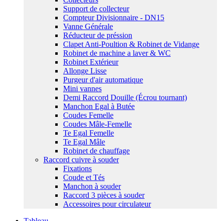
Support de collecteur
Compteur Divisionnaire - DN15
Vanne Générale
Réducteur de préssion
Clapet Anti-Poultion & Robinet de Vidange
Robinet de machine a laver & WC
Robinet Extérieur
Allonge Lisse
Purgeur d'air automatique
Mini vannes
Demi Raccord Douille (Écrou tournant)
Manchon Egal à Butée
Coudes Femelle
Coudes Mâle-Femelle
Te Egal Femelle
Te Egal Mâle
Robinet de chauffage
Raccord cuivre à souder
Fixations
Coude et Tés
Manchon à souder
Raccord 3 pièces à souder
Accessoires pour circulateur
Tableau