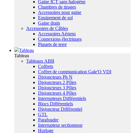
Gaine ICT sans halogène
Chambres de tirages
Accessoires pour gaine
Equipement de sol
Gaine drain
Accessoires de Câbles
Accessoires Aériens
Connexions électriques
Piquets de terre
Tableau
Tableau
Tableaux ABB
Coffrets
Coffret de communication Gale'O VDI
Disjoncteurs Ph N
Disjoncteurs 2 Pôles
Disjoncteurs 3 Pôles
Disjoncteurs 4 Pôles
Interrupteurs Différentiels
Blocs Différentiels
Disjoncteur Différentiel
GTL
Parafoudre
Interrupteur sectionneur
Horloge