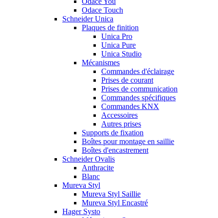
Odace You
Odace Touch
Schneider Unica
Plaques de finition
Unica Pro
Unica Pure
Unica Studio
Mécanismes
Commandes d'éclairage
Prises de courant
Prises de communication
Commandes spécifiques
Commandes KNX
Accessoires
Autres prises
Supports de fixation
Boîtes pour montage en saillie
Boîtes d'encastrement
Schneider Ovalis
Anthracite
Blanc
Mureva Styl
Mureva Styl Saillie
Mureva Styl Encastré
Hager Systo