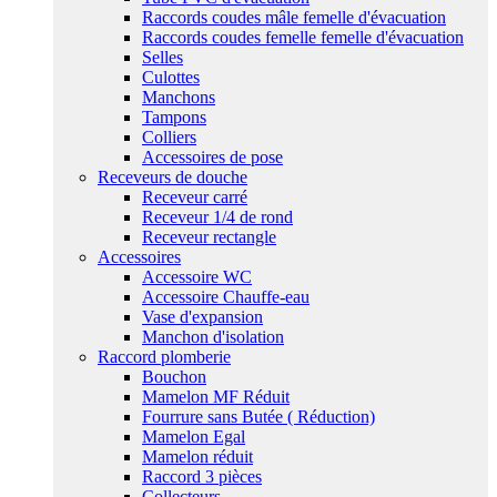
Raccords coudes mâle femelle d'évacuation
Raccords coudes femelle femelle d'évacuation
Selles
Culottes
Manchons
Tampons
Colliers
Accessoires de pose
Receveurs de douche
Receveur carré
Receveur 1/4 de rond
Receveur rectangle
Accessoires
Accessoire WC
Accessoire Chauffe-eau
Vase d'expansion
Manchon d'isolation
Raccord plomberie
Bouchon
Mamelon MF Réduit
Fourrure sans Butée ( Réduction)
Mamelon Egal
Mamelon réduit
Raccord 3 pièces
Collecteurs