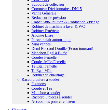
Support de collecteur
Compteur Divisionnaire - DN15
Vanne Générale
Réducteur de préssion
Clapet Anti-Poultion & Robinet de Vidange
Robinet de machine a laver & WC
Robinet Extérieur
Allonge Lisse
Purgeur d'air automatique
Mini vannes
Demi Raccord Douille (Écrou tournant)
Manchon Egal à Butée
Coudes Femelle
Coudes Mâle-Femelle
Te Egal Femelle
Te Egal Mâle
Robinet de chauffage
Raccord cuivre à souder
Fixations
Coude et Tés
Manchon à souder
Raccord 3 pièces à souder
Accessoires pour circulateur
S'équiper