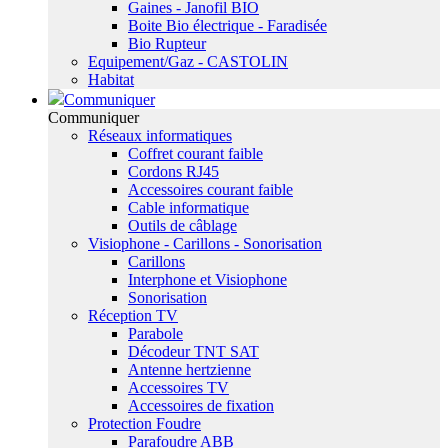
Gaines - Janofil BIO
Boite Bio électrique - Faradisée
Bio Rupteur
Equipement/Gaz - CASTOLIN
Habitat
Communiquer
Communiquer
Réseaux informatiques
Coffret courant faible
Cordons RJ45
Accessoires courant faible
Cable informatique
Outils de câblage
Visiophone - Carillons - Sonorisation
Carillons
Interphone et Visiophone
Sonorisation
Réception TV
Parabole
Décodeur TNT SAT
Antenne hertzienne
Accessoires TV
Accessoires de fixation
Protection Foudre
Parafoudre ABB