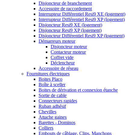
Disjoncteur de branchement
Accessoire de raccordement
Interrupteur Différentiel Resi9 XE (logement)
Interrupteur Différentiel Resi9 XP (logement)
Disjoncteur Resi9 XE (logement)
Disjoncteur Resi9 XP (logement)
Disjoncteur Différentiel Resi9 XP (logement)
Démarreurs moteur
Disjoncteur moteur
Contacteur moteur
Coffret vide
Déclencheur
Accessoire de réseau
Fournitures électriques
Boites Placo
Boîte à sceller
Boites de dérivation et connexion étanche
Sortie de cable
Connecteurs rapides
Ruban adhésif
Chevilles
Attache gaines
Barettes - Dominos
Colliers
Embouts de câblage, Clips, Manchons