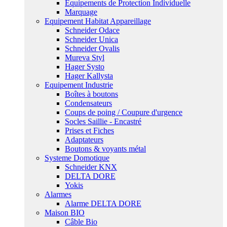
Equipements de Protection Individuelle
Marquage
Equipement Habitat Appareillage
Schneider Odace
Schneider Unica
Schneider Ovalis
Mureva Styl
Hager Systo
Hager Kallysta
Equipement Industrie
Boîtes à boutons
Condensateurs
Coups de poing / Coupure d'urgence
Socles Saillie - Encastré
Prises et Fiches
Adaptateurs
Boutons & voyants métal
Systeme Domotique
Schneider KNX
DELTA DORE
Yokis
Alarmes
Alarme DELTA DORE
Maison BIO
Câble Bio