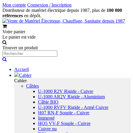
Mon compte
Connexion / Inscription
Distributeur de matériel électrique depuis 1987, plus de
100 000
références
en dépôt.
Votre panier
Le panier est vide
Trouver un produit
Accueil
Cabler
Cabler
Câbles
U-1000 R2V Rigide - Cuivre
U-1000 AR2V Rigide - Aluminium
Câble BIO
U-1000 RVFV Rigide - Armé Cuivre
H07 RN-F Souple - Cuivre
Immergé
HO5 VV-F Souple - Cuivre
Cuivre nu