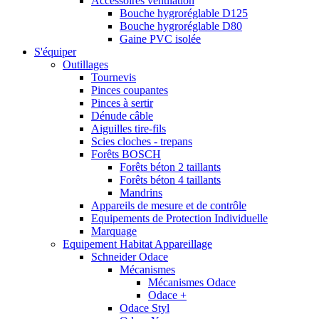
Accessoires ventilation
Bouche hygroréglable D125
Bouche hygroréglable D80
Gaine PVC isolée
S'équiper
Outillages
Tournevis
Pinces coupantes
Pinces à sertir
Dénude câble
Aiguilles tire-fils
Scies cloches - trepans
Forêts BOSCH
Forêts béton 2 taillants
Forêts béton 4 taillants
Mandrins
Appareils de mesure et de contrôle
Equipements de Protection Individuelle
Marquage
Equipement Habitat Appareillage
Schneider Odace
Mécanismes
Mécanismes Odace
Odace +
Odace Styl