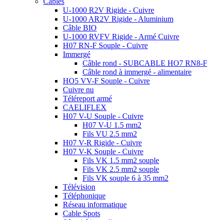
Câbles
U-1000 R2V Rigide - Cuivre
U-1000 AR2V Rigide - Aluminium
Câble BIO
U-1000 RVFV Rigide - Armé Cuivre
H07 RN-F Souple - Cuivre
Immergé
Câble rond - SUBCABLE HO7 RN8-F
Câble rond à immergé - alimentaire
HO5 VV-F Souple - Cuivre
Cuivre nu
Téléreport armé
CAELIFLEX
H07 V-U Souple - Cuivre
H07 V-U 1.5 mm2
Fils VU 2.5 mm2
H07 V-R Rigide - Cuivre
H07 V-K Souple - Cuivre
Fils VK 1.5 mm2 souple
Fils VK 2.5 mm2 souple
Fils VK souple 6 à 35 mm2
Télévision
Téléphonique
Réseau informatique
Cable Spots