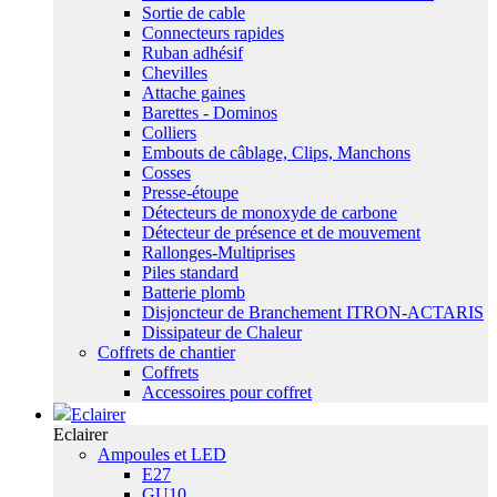
Sortie de cable
Connecteurs rapides
Ruban adhésif
Chevilles
Attache gaines
Barettes - Dominos
Colliers
Embouts de câblage, Clips, Manchons
Cosses
Presse-étoupe
Détecteurs de monoxyde de carbone
Détecteur de présence et de mouvement
Rallonges-Multiprises
Piles standard
Batterie plomb
Disjoncteur de Branchement ITRON-ACTARIS
Dissipateur de Chaleur
Coffrets de chantier
Coffrets
Accessoires pour coffret
Eclairer
Eclairer
Ampoules et LED
E27
GU10