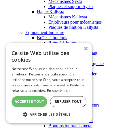
Mécanismes Systo
Plaques et support Systo
Hager Kallysta
Mécanismes Kallysta
Enjoliveurs pour mécanismes
Plaques de finition Kallysta
Equipement Industrie
Boîtes à boutons
Boîte à 1 bouton
×
Boîte à 2 boutons
Ce site Web utilise des
Boîte à 2 boutons/1 voyant
Condensateurs
cookies
Coups de poing / Coupure d'urgence
Déverrouillage à clé
Notre site Web utilise des cookies pour
Tourner pour déverrouiller
améliorer l'expérience utilisateur. En
Pousser - Tirer
utilisant notre site Web, vous acceptez tous
Socles Saillie - Encastré
les cookies conformément à notre Politique
Prises et Fiches
relative aux cookies.
En savoir plus
Adaptateurs
P17 - Prises
ACCEPTER TOUT
REFUSER TOUT
P17 - Socles de connecteurs
P17 - Prises camping
AFFICHER LES DÉTAILS
Boutons & voyants métal
Boutons poussoirs métal
Boutons tournants métal