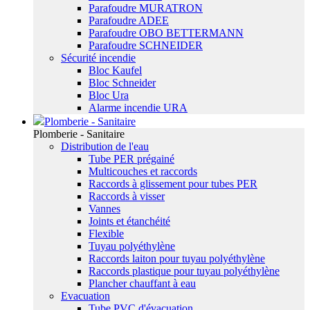
Parafoudre MURATRON
Parafoudre ADEE
Parafoudre OBO BETTERMANN
Parafoudre SCHNEIDER
Sécurité incendie
Bloc Kaufel
Bloc Schneider
Bloc Ura
Alarme incendie URA
Plomberie - Sanitaire
Plomberie - Sanitaire
Distribution de l'eau
Tube PER prégainé
Multicouches et raccords
Raccords à glissement pour tubes PER
Raccords à visser
Vannes
Joints et étanchéité
Flexible
Tuyau polyéthylène
Raccords laiton pour tuyau polyéthylène
Raccords plastique pour tuyau polyéthylène
Plancher chauffant à eau
Evacuation
Tube PVC d'évacuation