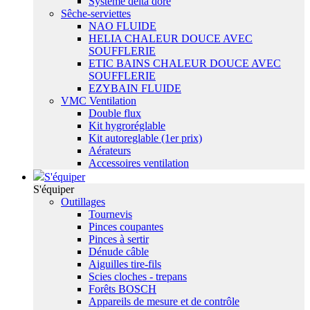
Système delta dore
Sêche-serviettes
NAO FLUIDE
HELIA CHALEUR DOUCE AVEC
SOUFFLERIE
ETIC BAINS CHALEUR DOUCE AVEC
SOUFFLERIE
EZYBAIN FLUIDE
VMC Ventilation
Double flux
Kit hygroréglable
Kit autoreglable (1er prix)
Aérateurs
Accessoires ventilation
S'équiper
S'équiper
Outillages
Tournevis
Pinces coupantes
Pinces à sertir
Dénude câble
Aiguilles tire-fils
Scies cloches - trepans
Forêts BOSCH
Appareils de mesure et de contrôle