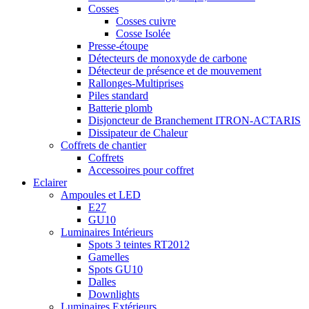
Cosses
Cosses cuivre
Cosse Isolée
Presse-étoupe
Détecteurs de monoxyde de carbone
Détecteur de présence et de mouvement
Rallonges-Multiprises
Piles standard
Batterie plomb
Disjoncteur de Branchement ITRON-ACTARIS
Dissipateur de Chaleur
Coffrets de chantier
Coffrets
Accessoires pour coffret
Eclairer
Ampoules et LED
E27
GU10
Luminaires Intérieurs
Spots 3 teintes RT2012
Gamelles
Spots GU10
Dalles
Downlights
Luminaires Extérieurs