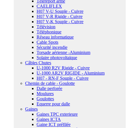
Téléreport armé
CAELIFLEX
H07 V-U Souple - Cuivre
H07 V-R Rigide - Cuivre
H07 V-K Souple - Cuivre
Télévision
Téléphonique
Réseau informatique
Cable Spots
Sécurité incendie
Torsade aérienne -Aluminium
Solaire photovoltaïque
Câbles Chutes
U-1000 R2V Rigide - Cuivre
U-1000 AR2V RIGIDE - Aluminium
H07 - RN-F Souple - Cuivre
Chemin de cable - Goulotte
Dalle perforée
Moulures
Goulottes
Equerre pour dalle
Gaines
Gaines TPC exterieure
Gaines ICTA
Gaine ICT préfilée