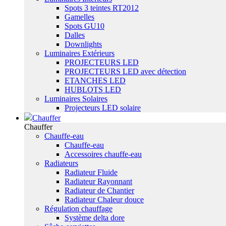
Spots 3 teintes RT2012
Gamelles
Spots GU10
Dalles
Downlights
Luminaires Extérieurs
PROJECTEURS LED
PROJECTEURS LED avec détection
ETANCHES LED
HUBLOTS LED
Luminaires Solaires
Projecteurs LED solaire
Chauffer
Chauffer
Chauffe-eau
Chauffe-eau
Accessoires chauffe-eau
Radiateurs
Radiateur Fluide
Radiateur Rayonnant
Radiateur de Chantier
Radiateur Chaleur douce
Régulation chauffage
Système delta dore