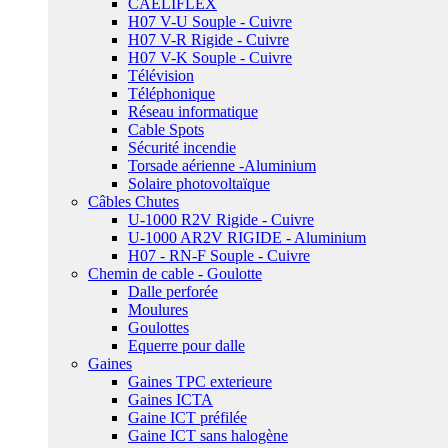
CAELIFLEX
H07 V-U Souple - Cuivre
H07 V-R Rigide - Cuivre
H07 V-K Souple - Cuivre
Télévision
Téléphonique
Réseau informatique
Cable Spots
Sécurité incendie
Torsade aérienne -Aluminium
Solaire photovoltaïque
Câbles Chutes
U-1000 R2V Rigide - Cuivre
U-1000 AR2V RIGIDE - Aluminium
H07 - RN-F Souple - Cuivre
Chemin de cable - Goulotte
Dalle perforée
Moulures
Goulottes
Equerre pour dalle
Gaines
Gaines TPC exterieure
Gaines ICTA
Gaine ICT préfilée
Gaine ICT sans halogène