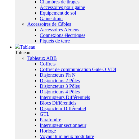
Chambres de tirages
Accessoires pour gaine
Equipement de sol
Gaine drain
Accessoires de Câbles
Accessoires Aériens
Connexions électriques
Piquets de terre
Tableau
Tableau
Tableaux ABB
Coffrets
Coffret de communication Gale'O VDI
Disjoncteurs Ph N
Disjoncteurs 2 Pôles
Disjoncteurs 3 Pôles
Disjoncteurs 4 Pôles
Interrupteurs Différentiels
Blocs Différentiels
Disjoncteur Différentiel
GTL
Parafoudre
Interrupteur sectionneur
Horloge
Voyant lumineux modulaire