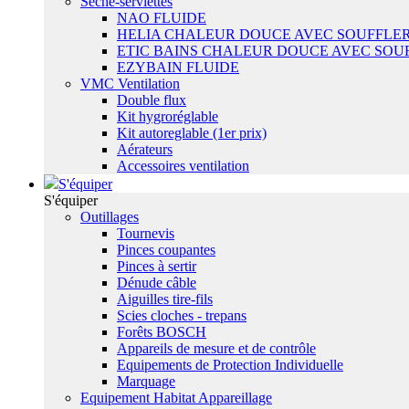
Sêche-serviettes
NAO FLUIDE
HELIA CHALEUR DOUCE AVEC SOUFFLER
ETIC BAINS CHALEUR DOUCE AVEC SOU
EZYBAIN FLUIDE
VMC Ventilation
Double flux
Kit hygroréglable
Kit autoreglable (1er prix)
Aérateurs
Accessoires ventilation
S'équiper
S'équiper
Outillages
Tournevis
Pinces coupantes
Pinces à sertir
Dénude câble
Aiguilles tire-fils
Scies cloches - trepans
Forêts BOSCH
Appareils de mesure et de contrôle
Equipements de Protection Individuelle
Marquage
Equipement Habitat Appareillage