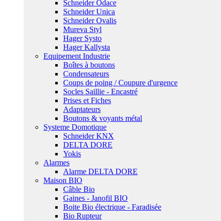
Schneider Odace
Schneider Unica
Schneider Ovalis
Mureva Styl
Hager Systo
Hager Kallysta
Equipement Industrie
Boîtes à boutons
Condensateurs
Coups de poing / Coupure d'urgence
Socles Saillie - Encastré
Prises et Fiches
Adaptateurs
Boutons & voyants métal
Systeme Domotique
Schneider KNX
DELTA DORE
Yokis
Alarmes
Alarme DELTA DORE
Maison BIO
Câble Bio
Gaines - Janofil BIO
Boite Bio électrique - Faradisée
Bio Rupteur