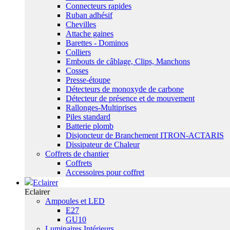
Connecteurs rapides
Ruban adhésif
Chevilles
Attache gaines
Barettes - Dominos
Colliers
Embouts de câblage, Clips, Manchons
Cosses
Presse-étoupe
Détecteurs de monoxyde de carbone
Détecteur de présence et de mouvement
Rallonges-Multiprises
Piles standard
Batterie plomb
Disjoncteur de Branchement ITRON-ACTARIS
Dissipateur de Chaleur
Coffrets de chantier
Coffrets
Accessoires pour coffret
Eclairer
Eclairer
Ampoules et LED
E27
GU10
Luminaires Intérieurs