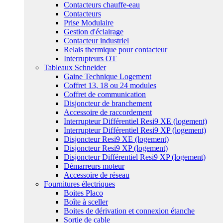
Contacteurs chauffe-eau
Contacteurs
Prise Modulaire
Gestion d'éclairage
Contacteur industriel
Relais thermique pour contacteur
Interrupteurs OT
Tableaux Schneider
Gaine Technique Logement
Coffret 13, 18 ou 24 modules
Coffret de communication
Disjoncteur de branchement
Accessoire de raccordement
Interrupteur Différentiel Resi9 XE (logement)
Interrupteur Différentiel Resi9 XP (logement)
Disjoncteur Resi9 XE (logement)
Disjoncteur Resi9 XP (logement)
Disjoncteur Différentiel Resi9 XP (logement)
Démarreurs moteur
Accessoire de réseau
Fournitures électriques
Boites Placo
Boîte à sceller
Boites de dérivation et connexion étanche
Sortie de cable