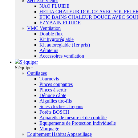
Sêche-serviettes
NAO FLUIDE
HELIA CHALEUR DOUCE AVEC SOUFFLER
ETIC BAINS CHALEUR DOUCE AVEC SOU
EZYBAIN FLUIDE
VMC Ventilation
Double flux
Kit hygroréglable
Kit autoreglable (1er prix)
Aérateurs
Accessoires ventilation
S'équiper
S'équiper
Outillages
Tournevis
Pinces coupantes
Pinces à sertir
Dénude câble
Aiguilles tire-fils
Scies cloches - trepans
Forêts BOSCH
Appareils de mesure et de contrôle
Equipements de Protection Individuelle
Marquage
Equipement Habitat Appareillage