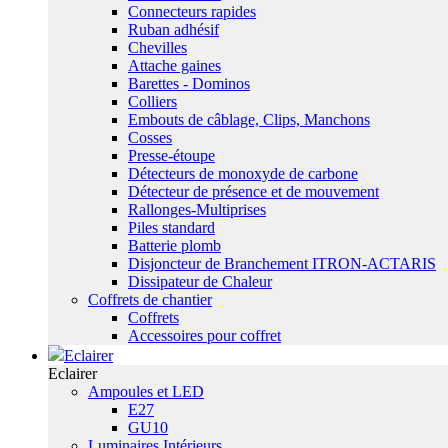
Connecteurs rapides
Ruban adhésif
Chevilles
Attache gaines
Barettes - Dominos
Colliers
Embouts de câblage, Clips, Manchons
Cosses
Presse-étoupe
Détecteurs de monoxyde de carbone
Détecteur de présence et de mouvement
Rallonges-Multiprises
Piles standard
Batterie plomb
Disjoncteur de Branchement ITRON-ACTARIS
Dissipateur de Chaleur
Coffrets de chantier
Coffrets
Accessoires pour coffret
Eclairer
Eclairer
Ampoules et LED
E27
GU10
Luminaires Intérieurs