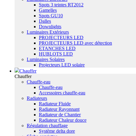
Spots 3 teintes RT2012
Gamelles
Spots GU10
Dalles
Downlights
Luminaires Extérieurs
PROJECTEURS LED
PROJECTEURS LED avec détection
ETANCHES LED
HUBLOTS LED
Luminaires Solaires
Projecteurs LED solaire
Chauffer
Chauffer
Chauffe-eau
Chauffe-eau
Accessoires chauffe-eau
Radiateurs
Radiateur Fluide
Radiateur Rayonnant
Radiateur de Chantier
Radiateur Chaleur douce
Régulation chauffage
Système delta dore