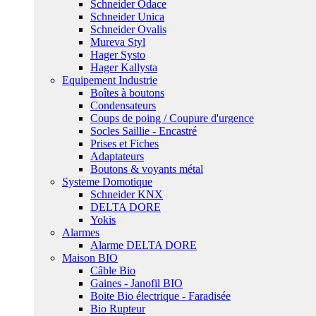
Schneider Odace
Schneider Unica
Schneider Ovalis
Mureva Styl
Hager Systo
Hager Kallysta
Equipement Industrie
Boîtes à boutons
Condensateurs
Coups de poing / Coupure d'urgence
Socles Saillie - Encastré
Prises et Fiches
Adaptateurs
Boutons & voyants métal
Systeme Domotique
Schneider KNX
DELTA DORE
Yokis
Alarmes
Alarme DELTA DORE
Maison BIO
Câble Bio
Gaines - Janofil BIO
Boite Bio électrique - Faradisée
Bio Rupteur