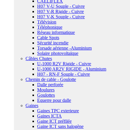
CAELIFLEX
H07 V-U Souple - Cuivre
H07 V-R Rigide - Cuivre
H07 V-K Souple - Cuivre
Télévision
Téléphonique
Réseau informatique
Cable Spots
Sécurité incendie
Torsade aérienne -Aluminium
Solaire photovoltaïque
Câbles Chutes
U-1000 R2V Rigide - Cuivre
U-1000 AR2V RIGIDE - Aluminium
H07 - RN-F Souple - Cuivre
Chemin de cable - Goulotte
Dalle perforée
Moulures
Goulottes
Equerre pour dalle
Gaines
Gaines TPC exterieure
Gaines ICTA
Gaine ICT préfilée
Gaine ICT sans halogène