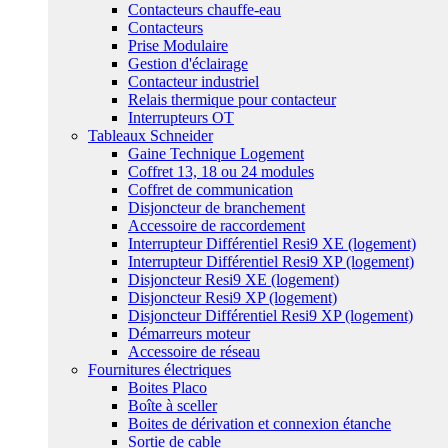
Contacteurs chauffe-eau
Contacteurs
Prise Modulaire
Gestion d'éclairage
Contacteur industriel
Relais thermique pour contacteur
Interrupteurs OT
Tableaux Schneider
Gaine Technique Logement
Coffret 13, 18 ou 24 modules
Coffret de communication
Disjoncteur de branchement
Accessoire de raccordement
Interrupteur Différentiel Resi9 XE (logement)
Interrupteur Différentiel Resi9 XP (logement)
Disjoncteur Resi9 XE (logement)
Disjoncteur Resi9 XP (logement)
Disjoncteur Différentiel Resi9 XP (logement)
Démarreurs moteur
Accessoire de réseau
Fournitures électriques
Boites Placo
Boîte à sceller
Boites de dérivation et connexion étanche
Sortie de cable