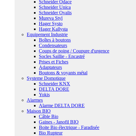
Schneider Odace
Schneider Unica
Schneider Ovalis
Mureva Styl
Hager Systo
Hager Kallysta
Equipement Industrie
Boîtes à boutons
Condensateurs
Coups de poing / Coupure d'urgence
Socles Saillie - Encastré
Prises et Fiches
Adaptateurs
Boutons & voyants métal
Systeme Domotique
Schneider KNX
DELTA DORE
Yokis
Alarmes
Alarme DELTA DORE
Maison BIO
Câble Bio
Gaines - Janofil BIO
Boite Bio électrique - Faradisée
Bio Rupteur