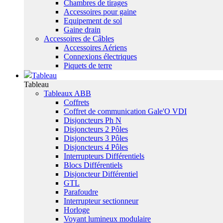
Chambres de tirages
Accessoires pour gaine
Equipement de sol
Gaine drain
Accessoires de Câbles
Accessoires Aériens
Connexions électriques
Piquets de terre
Tableau
Tableau
Tableaux ABB
Coffrets
Coffret de communication Gale'O VDI
Disjoncteurs Ph N
Disjoncteurs 2 Pôles
Disjoncteurs 3 Pôles
Disjoncteurs 4 Pôles
Interrupteurs Différentiels
Blocs Différentiels
Disjoncteur Différentiel
GTL
Parafoudre
Interrupteur sectionneur
Horloge
Voyant lumineux modulaire