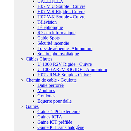
CAELIFLEX
H07 V-U Souple - Cuivre
H07 V-R Rigide - Cuivre
H07 V-K Souple - Cuivre
Télévision
Téléphonique
Réseau informatique
Cable Spots
Sécurité incendie
Torsade aérienne -Aluminium
Solaire photovoltaïque
Câbles Chutes
U-1000 R2V Rigide - Cuivre
U-1000 AR2V RIGIDE - Aluminium
H07 - RN-F Souple - Cuivre
Chemin de cable - Goulotte
Dalle perforée
Moulures
Goulottes
Equerre pour dalle
Gaines
Gaines TPC exterieure
Gaines ICTA
Gaine ICT préfilée
Gaine ICT sans halogène