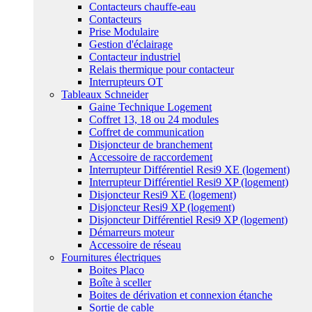
Contacteurs chauffe-eau
Contacteurs
Prise Modulaire
Gestion d'éclairage
Contacteur industriel
Relais thermique pour contacteur
Interrupteurs OT
Tableaux Schneider
Gaine Technique Logement
Coffret 13, 18 ou 24 modules
Coffret de communication
Disjoncteur de branchement
Accessoire de raccordement
Interrupteur Différentiel Resi9 XE (logement)
Interrupteur Différentiel Resi9 XP (logement)
Disjoncteur Resi9 XE (logement)
Disjoncteur Resi9 XP (logement)
Disjoncteur Différentiel Resi9 XP (logement)
Démarreurs moteur
Accessoire de réseau
Fournitures électriques
Boites Placo
Boîte à sceller
Boites de dérivation et connexion étanche
Sortie de cable