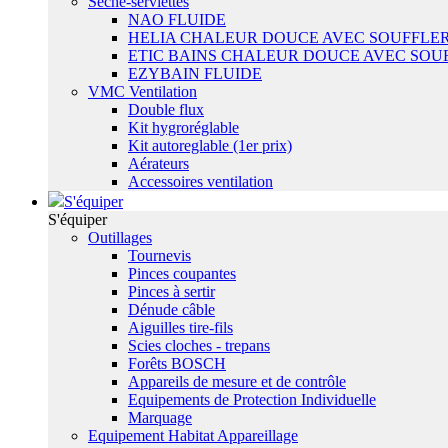
Sêche-serviettes
NAO FLUIDE
HELIA CHALEUR DOUCE AVEC SOUFFLER
ETIC BAINS CHALEUR DOUCE AVEC SOU
EZYBAIN FLUIDE
VMC Ventilation
Double flux
Kit hygroréglable
Kit autoreglable (1er prix)
Aérateurs
Accessoires ventilation
S'équiper
S'équiper
Outillages
Tournevis
Pinces coupantes
Pinces à sertir
Dénude câble
Aiguilles tire-fils
Scies cloches - trepans
Forêts BOSCH
Appareils de mesure et de contrôle
Equipements de Protection Individuelle
Marquage
Equipement Habitat Appareillage