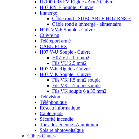
U-1000 RVFV Rigide - Armé Cuivre
H07 RN-F Souple - Cuivre
Immergé
Câble rond - SUBCABLE HO7 RN8-F
Câble rond à immergé - alimentaire
HO5 VV-F Souple - Cuivre
Cuivre nu
Téléreport armé
CAELIFLEX
H07 V-U Souple - Cuivre
H07 V-U 1.5 mm2
Fils VU 2.5 mm2
H07 V-R Rigide - Cuivre
H07 V-K Souple - Cuivre
Fils VK 1.5 mm2 souple
Fils VK 2.5 mm2 souple
Fils VK souple 6 à 35 mm2
Télévision
Téléphonique
Réseau informatique
Cable Spots
Sécurité incendie
Torsade aérienne -Aluminium
Solaire photovoltaïque
Câbles Chutes