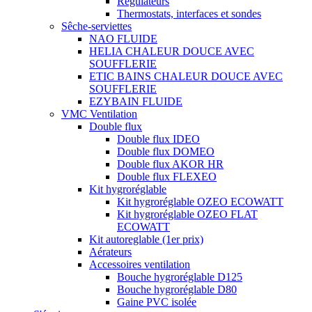
Régulateurs
Thermostats, interfaces et sondes
Sêche-serviettes
NAO FLUIDE
HELIA CHALEUR DOUCE AVEC
SOUFFLERIE
ETIC BAINS CHALEUR DOUCE AVEC
SOUFFLERIE
EZYBAIN FLUIDE
VMC Ventilation
Double flux
Double flux IDEO
Double flux DOMEO
Double flux AKOR HR
Double flux FLEXEO
Kit hygroréglable
Kit hygroréglable OZEO ECOWATT
Kit hygroréglable OZEO FLAT
ECOWATT
Kit autoreglable (1er prix)
Aérateurs
Accessoires ventilation
Bouche hygroréglable D125
Bouche hygroréglable D80
Gaine PVC isolée