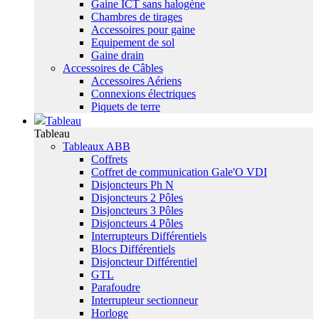
Gaine ICT sans halogène
Chambres de tirages
Accessoires pour gaine
Equipement de sol
Gaine drain
Accessoires de Câbles
Accessoires Aériens
Connexions électriques
Piquets de terre
Tableau
Tableau
Tableaux ABB
Coffrets
Coffret de communication Gale'O VDI
Disjoncteurs Ph N
Disjoncteurs 2 Pôles
Disjoncteurs 3 Pôles
Disjoncteurs 4 Pôles
Interrupteurs Différentiels
Blocs Différentiels
Disjoncteur Différentiel
GTL
Parafoudre
Interrupteur sectionneur
Horloge