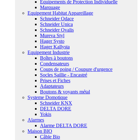
Equipements de Protection Individuelle
Marquage
Equipement Habitat Appareillage
Schneider Odace
Schneider Unica
Schneider Ovalis
Mureva Styl
Hager Systo
Hager Kallysta
Equipement Industrie
Boîtes à boutons
Condensateurs
Coups de poing / Coupure d'urgence
Socles Saillie - Encastré
Prises et Fiches
Adaptateurs
Boutons & voyants métal
Systeme Domotique
Schneider KNX
DELTA DORE
Yokis
Alarmes
Alarme DELTA DORE
Maison BIO
Câble Bio