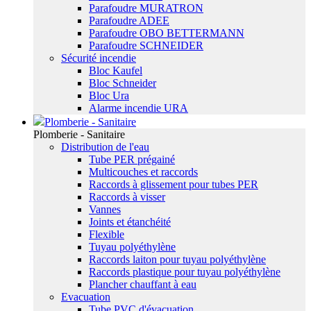
Parafoudre MURATRON
Parafoudre ADEE
Parafoudre OBO BETTERMANN
Parafoudre SCHNEIDER
Sécurité incendie
Bloc Kaufel
Bloc Schneider
Bloc Ura
Alarme incendie URA
Plomberie - Sanitaire
Plomberie - Sanitaire
Distribution de l'eau
Tube PER prégainé
Multicouches et raccords
Raccords à glissement pour tubes PER
Raccords à visser
Vannes
Joints et étanchéité
Flexible
Tuyau polyéthylène
Raccords laiton pour tuyau polyéthylène
Raccords plastique pour tuyau polyéthylène
Plancher chauffant à eau
Evacuation
Tube PVC d'évacuation