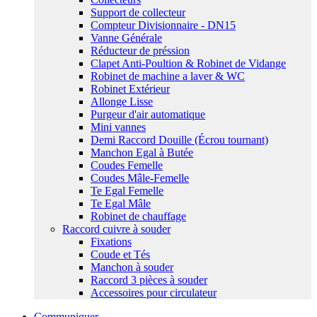
Support de collecteur
Compteur Divisionnaire - DN15
Vanne Générale
Réducteur de préssion
Clapet Anti-Poultion & Robinet de Vidange
Robinet de machine a laver & WC
Robinet Extérieur
Allonge Lisse
Purgeur d'air automatique
Mini vannes
Demi Raccord Douille (Écrou tournant)
Manchon Egal à Butée
Coudes Femelle
Coudes Mâle-Femelle
Te Egal Femelle
Te Egal Mâle
Robinet de chauffage
Raccord cuivre à souder
Fixations
Coude et Tés
Manchon à souder
Raccord 3 pièces à souder
Accessoires pour circulateur
Communiquer