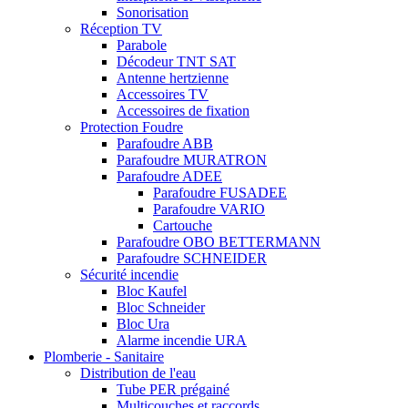
Sonorisation
Réception TV
Parabole
Décodeur TNT SAT
Antenne hertzienne
Accessoires TV
Accessoires de fixation
Protection Foudre
Parafoudre ABB
Parafoudre MURATRON
Parafoudre ADEE
Parafoudre FUSADEE
Parafoudre VARIO
Cartouche
Parafoudre OBO BETTERMANN
Parafoudre SCHNEIDER
Sécurité incendie
Bloc Kaufel
Bloc Schneider
Bloc Ura
Alarme incendie URA
Plomberie - Sanitaire
Distribution de l'eau
Tube PER prégainé
Multicouches et raccords