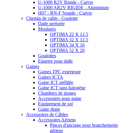
U-1000 R2V Rigide - Cuivre
U-1000 AR2V RIGIDE - Aluminium
H07 - RN-F Souple - Cuivre
Chemin de cable - Goulotte
Dalle perforée
Moulures
OPTIMA 22 X 12.5
OPTIMA 32 X 12.5
OPTIMA 34 X 16
OPTIMA 52 X 20
Goulottes
Equerre pour dalle
Gaines
Gaines TPC exterieure
Gaines ICTA
Gaine ICT préfilée
Gaine ICT sans halogène
Chambres de tirages
Accessoires pour gaine
Equipement de sol
Gaine drain
Accessoires de Câbles
Accessoires Aériens
Pinces d'ancrage pour branchements
aériens