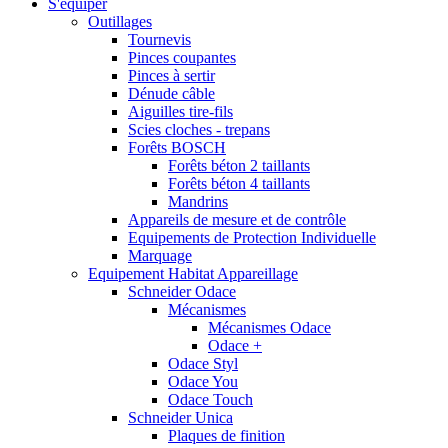
S'équiper
Outillages
Tournevis
Pinces coupantes
Pinces à sertir
Dénude câble
Aiguilles tire-fils
Scies cloches - trepans
Forêts BOSCH
Forêts béton 2 taillants
Forêts béton 4 taillants
Mandrins
Appareils de mesure et de contrôle
Equipements de Protection Individuelle
Marquage
Equipement Habitat Appareillage
Schneider Odace
Mécanismes
Mécanismes Odace
Odace +
Odace Styl
Odace You
Odace Touch
Schneider Unica
Plaques de finition