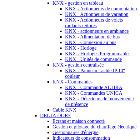
KNX - gestion en tableau
KNX - Actionneurs de commutation
KNX - Actionneurs de variation
KNX - Actionneurs de volets
roulants / Stores
KNX - actionneurs en ambiance
KNX - Alimentation de bus
KNX - Connexion au bus
KNX - Horloge
KNX - Horloges Programmables
KNX - Unités de commande
KNX - gestion centralisée
KNX - Panneau Tactile IP 10''
couleur
KNX - Commandes
KNX - Commande ALTIRA
KNX - Commandes UNICA
KNX - Détecteurs de mouvement /
de présence
Cable KNX
DELTA DORE
Ecrans et maison connecté
Gestion et pilotage du chauffage électrique
Gestionnaires d'énergie
Indicateurs de consommation