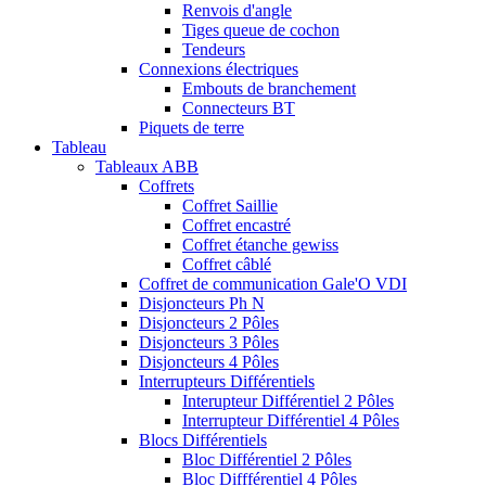
Renvois d'angle
Tiges queue de cochon
Tendeurs
Connexions électriques
Embouts de branchement
Connecteurs BT
Piquets de terre
Tableau
Tableaux ABB
Coffrets
Coffret Saillie
Coffret encastré
Coffret étanche gewiss
Coffret câblé
Coffret de communication Gale'O VDI
Disjoncteurs Ph N
Disjoncteurs 2 Pôles
Disjoncteurs 3 Pôles
Disjoncteurs 4 Pôles
Interrupteurs Différentiels
Interupteur Différentiel 2 Pôles
Interrupteur Différentiel 4 Pôles
Blocs Différentiels
Bloc Différentiel 2 Pôles
Bloc Diffférentiel 4 Pôles