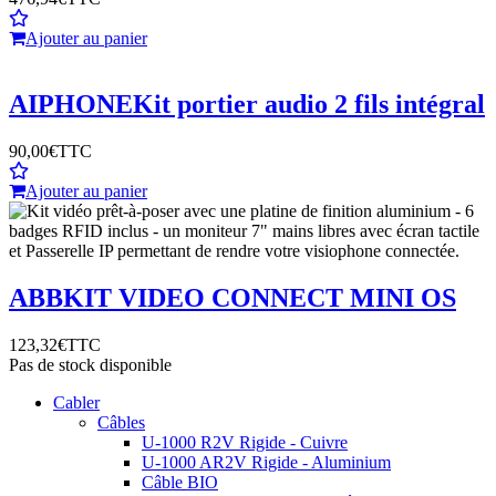
Ajouter au panier
AIPHONE
Kit portier audio 2 fils intégral
90,00€
TTC
Ajouter au panier
ABB
KIT VIDEO CONNECT MINI OS
123,32€
TTC
Pas de stock disponible
Cabler
Câbles
U-1000 R2V Rigide - Cuivre
U-1000 AR2V Rigide - Aluminium
Câble BIO