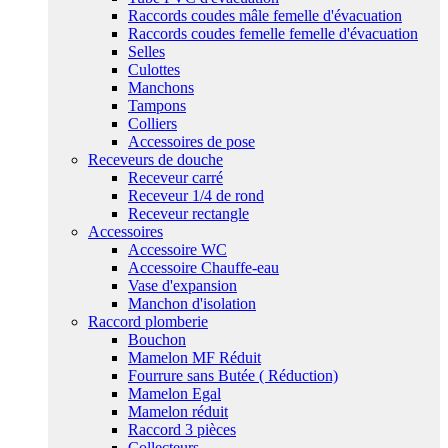
Raccords coudes mâle femelle d'évacuation
Raccords coudes femelle femelle d'évacuation
Selles
Culottes
Manchons
Tampons
Colliers
Accessoires de pose
Receveurs de douche
Receveur carré
Receveur 1/4 de rond
Receveur rectangle
Accessoires
Accessoire WC
Accessoire Chauffe-eau
Vase d'expansion
Manchon d'isolation
Raccord plomberie
Bouchon
Mamelon MF Réduit
Fourrure sans Butée ( Réduction)
Mamelon Egal
Mamelon réduit
Raccord 3 pièces
Collecteurs