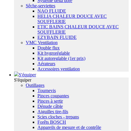
Système delta dore
Sêche-serviettes
NAO FLUIDE
HELIA CHALEUR DOUCE AVEC
SOUFFLERIE
ETIC BAINS CHALEUR DOUCE AVEC
SOUFFLERIE
EZYBAIN FLUIDE
VMC Ventilation
Double flux
Kit hygroréglable
Kit autoreglable (1er prix)
Aérateurs
Accessoires ventilation
S'équiper
S'équiper
Outillages
Tournevis
Pinces coupantes
Pinces à sertir
Dénude câble
Aiguilles tire-fils
Scies cloches - trepans
Forêts BOSCH
Appareils de mesure et de contrôle