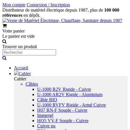
Mon compte
Connexion / Inscription
Distributeur de matériel électrique depuis 1987, plus de
100 000
références
en dépôt.
Votre panier
Le panier est vide
Trouver un produit
Accueil
Cabler
Cabler
Câbles
U-1000 R2V Rigide - Cuivre
U-1000 AR2V Rigide - Aluminium
Câble BIO
U-1000 RVFV Rigide - Armé Cuivre
H07 RN-F Souple - Cuivre
Immergé
HO5 VV-F Souple - Cuivre
Cuivre nu