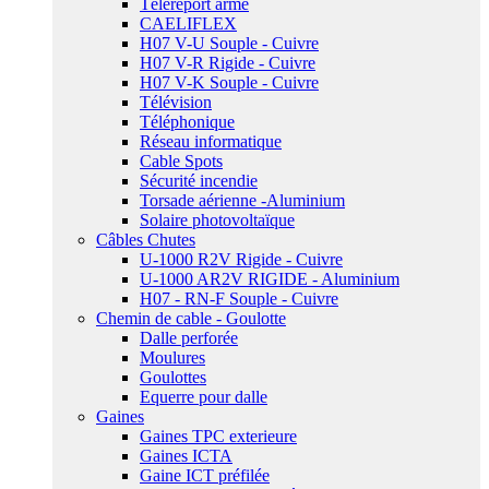
Téléreport armé
CAELIFLEX
H07 V-U Souple - Cuivre
H07 V-R Rigide - Cuivre
H07 V-K Souple - Cuivre
Télévision
Téléphonique
Réseau informatique
Cable Spots
Sécurité incendie
Torsade aérienne -Aluminium
Solaire photovoltaïque
Câbles Chutes
U-1000 R2V Rigide - Cuivre
U-1000 AR2V RIGIDE - Aluminium
H07 - RN-F Souple - Cuivre
Chemin de cable - Goulotte
Dalle perforée
Moulures
Goulottes
Equerre pour dalle
Gaines
Gaines TPC exterieure
Gaines ICTA
Gaine ICT préfilée