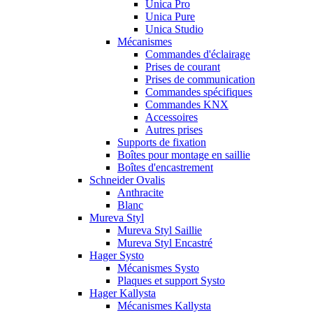
Unica Pro
Unica Pure
Unica Studio
Mécanismes
Commandes d'éclairage
Prises de courant
Prises de communication
Commandes spécifiques
Commandes KNX
Accessoires
Autres prises
Supports de fixation
Boîtes pour montage en saillie
Boîtes d'encastrement
Schneider Ovalis
Anthracite
Blanc
Mureva Styl
Mureva Styl Saillie
Mureva Styl Encastré
Hager Systo
Mécanismes Systo
Plaques et support Systo
Hager Kallysta
Mécanismes Kallysta