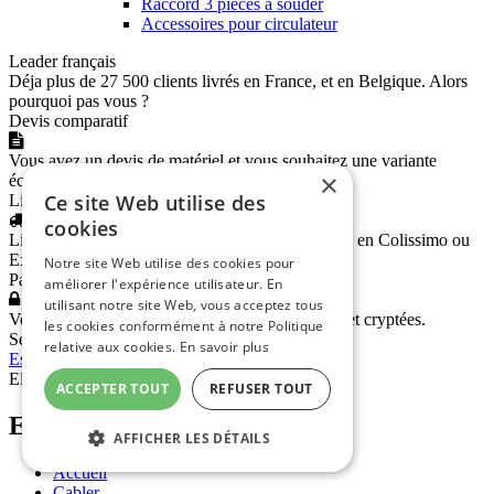
Raccord 3 pièces à souder
Accessoires pour circulateur
Leader français
Déja plus de 27 500 clients livrés en France, et en Belgique. Alors
pourquoi pas vous ?
Devis comparatif
Vous avez un devis de matériel et vous souhaitez une variante
×
économique, transmettez-le-nous !
Ce site Web utilise des
Livraison rapide
cookies
Livraison rapide partout en France et en Belgique en Colissimo ou
Exapaq.
Notre site Web utilise des cookies pour
Paiement sécurisé
améliorer l'expérience utilisateur. En
utilisant notre site Web, vous acceptez tous
Vos transactions et données bancaires sécurisées et cryptées.
les cookies conformément à notre Politique
Service Client
relative aux cookies.
En savoir plus
Espace Pro
|
FAQ
|
Paiement sécurisé
|
CGV
Electricitepro.com © 2026
-
Mentions légales
ACCEPTER TOUT
REFUSER TOUT
ElectricitéPro.com
AFFICHER LES DÉTAILS
Accueil
Cabler