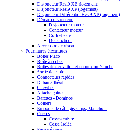
Disjoncteur Resi9 XE (logement)
Disjoncteur Resi9 XP (logement)
Disjoncteur Différentiel Resi9 XP (logement)
Démarreurs moteur
Disjoncteur moteur
Contacteur moteur
Coffret vide
Déclencheur
Accessoire de réseau
Fournitures électriques
Boites Placo
Boîte à sceller
Boites de dérivation et connexion étanche
Sortie de cable
Connecteurs rapides
Ruban adhésif
Chevilles
Attache gaines
Barettes - Dominos
Colliers
Embouts de câblage, Clips, Manchons
Cosses
Cosses cuivre
Cosse Isolée
Presse-étoupe