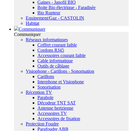
Gaines - Janofil BIO
Boite Bio électrique - Faradisée
Bio Rupteur
Equipement/Gaz - CASTOLIN
Habitat
Communiquer
Communiquer
Réseaux informatiques
Coffret courant faible
Cordons RJ45
Accessoires courant faible
Cable informatique
Outils de câblage
Visiophone - Carillons - Sonorisation
Carillons
Interphone et Visiophone
Sonorisation
Réception TV
Parabole
Décodeur TNT SAT
Antenne hertzienne
Accessoires TV
Accessoires de fixation
Protection Foudre
Parafoudre ABB