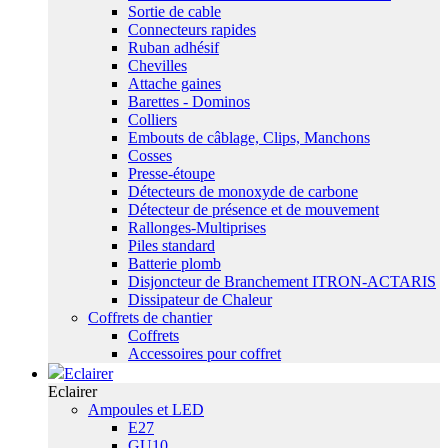
Sortie de cable
Connecteurs rapides
Ruban adhésif
Chevilles
Attache gaines
Barettes - Dominos
Colliers
Embouts de câblage, Clips, Manchons
Cosses
Presse-étoupe
Détecteurs de monoxyde de carbone
Détecteur de présence et de mouvement
Rallonges-Multiprises
Piles standard
Batterie plomb
Disjoncteur de Branchement ITRON-ACTARIS
Dissipateur de Chaleur
Coffrets de chantier
Coffrets
Accessoires pour coffret
Eclairer
Eclairer
Ampoules et LED
E27
GU10