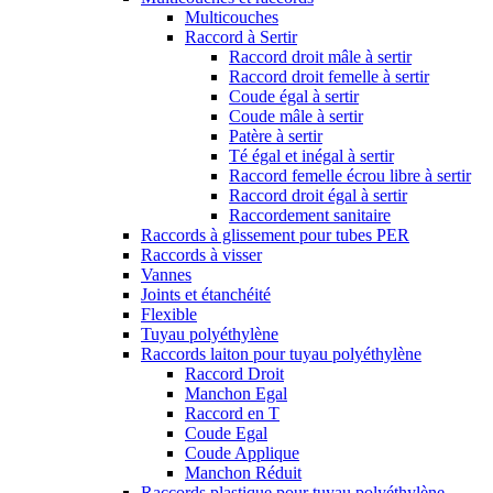
Multicouches
Raccord à Sertir
Raccord droit mâle à sertir
Raccord droit femelle à sertir
Coude égal à sertir
Coude mâle à sertir
Patère à sertir
Té égal et inégal à sertir
Raccord femelle écrou libre à sertir
Raccord droit égal à sertir
Raccordement sanitaire
Raccords à glissement pour tubes PER
Raccords à visser
Vannes
Joints et étanchéité
Flexible
Tuyau polyéthylène
Raccords laiton pour tuyau polyéthylène
Raccord Droit
Manchon Egal
Raccord en T
Coude Egal
Coude Applique
Manchon Réduit
Raccords plastique pour tuyau polyéthylène