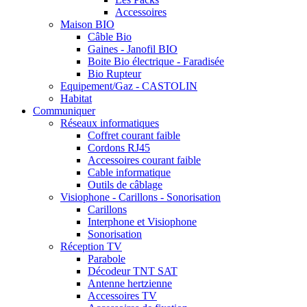
Accessoires
Maison BIO
Câble Bio
Gaines - Janofil BIO
Boite Bio électrique - Faradisée
Bio Rupteur
Equipement/Gaz - CASTOLIN
Habitat
Communiquer
Réseaux informatiques
Coffret courant faible
Cordons RJ45
Accessoires courant faible
Cable informatique
Outils de câblage
Visiophone - Carillons - Sonorisation
Carillons
Interphone et Visiophone
Sonorisation
Réception TV
Parabole
Décodeur TNT SAT
Antenne hertzienne
Accessoires TV