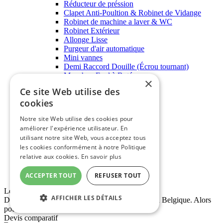
Réducteur de préssion
Clapet Anti-Poultion & Robinet de Vidange
Robinet de machine a laver & WC
Robinet Extérieur
Allonge Lisse
Purgeur d'air automatique
Mini vannes
Demi Raccord Douille (Écrou tournant)
Manchon Egal à Butée
×
Coudes Femelle
Ce site Web utilise des
Coudes Mâle-Femelle
cookies
Te Egal Femelle
Te Egal Mâle
Notre site Web utilise des cookies pour
Robinet de chauffage
améliorer l'expérience utilisateur. En
Raccord cuivre à souder
utilisant notre site Web, vous acceptez tous
Fixations
Coude et Tés
les cookies conformément à notre Politique
Manchon à souder
relative aux cookies.
En savoir plus
Raccord 3 pièces à souder
Accessoires pour circulateur
ACCEPTER TOUT
REFUSER TOUT
Leader français
AFFICHER LES DÉTAILS
Déja plus de 27 500 clients livrés en France, et en Belgique. Alors
pourquoi pas vous ?
Devis comparatif