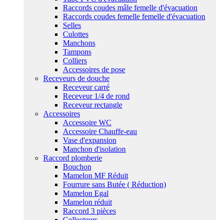
Raccords coudes mâle femelle d'évacuation
Raccords coudes femelle femelle d'évacuation
Selles
Culottes
Manchons
Tampons
Colliers
Accessoires de pose
Receveurs de douche
Receveur carré
Receveur 1/4 de rond
Receveur rectangle
Accessoires
Accessoire WC
Accessoire Chauffe-eau
Vase d'expansion
Manchon d'isolation
Raccord plomberie
Bouchon
Mamelon MF Réduit
Fourrure sans Butée ( Réduction)
Mamelon Egal
Mamelon réduit
Raccord 3 pièces
Collecteurs