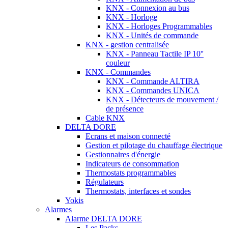
KNX - Connexion au bus
KNX - Horloge
KNX - Horloges Programmables
KNX - Unités de commande
KNX - gestion centralisée
KNX - Panneau Tactile IP 10''
couleur
KNX - Commandes
KNX - Commande ALTIRA
KNX - Commandes UNICA
KNX - Détecteurs de mouvement /
de présence
Cable KNX
DELTA DORE
Ecrans et maison connecté
Gestion et pilotage du chauffage électrique
Gestionnaires d'énergie
Indicateurs de consommation
Thermostats programmables
Régulateurs
Thermostats, interfaces et sondes
Yokis
Alarmes
Alarme DELTA DORE
Les Packs