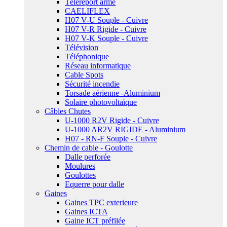
Téléreport armé
CAELIFLEX
H07 V-U Souple - Cuivre
H07 V-R Rigide - Cuivre
H07 V-K Souple - Cuivre
Télévision
Téléphonique
Réseau informatique
Cable Spots
Sécurité incendie
Torsade aérienne -Aluminium
Solaire photovoltaïque
Câbles Chutes
U-1000 R2V Rigide - Cuivre
U-1000 AR2V RIGIDE - Aluminium
H07 - RN-F Souple - Cuivre
Chemin de cable - Goulotte
Dalle perforée
Moulures
Goulottes
Equerre pour dalle
Gaines
Gaines TPC exterieure
Gaines ICTA
Gaine ICT préfilée