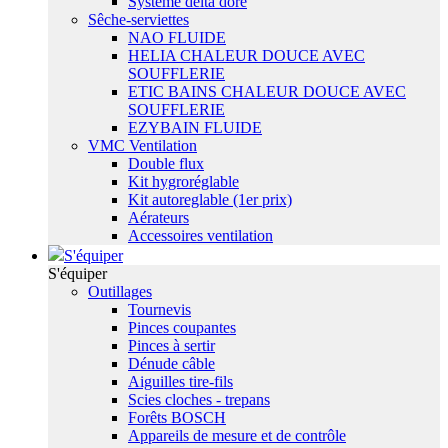
Système delta dore
Sêche-serviettes
NAO FLUIDE
HELIA CHALEUR DOUCE AVEC
SOUFFLERIE
ETIC BAINS CHALEUR DOUCE AVEC
SOUFFLERIE
EZYBAIN FLUIDE
VMC Ventilation
Double flux
Kit hygroréglable
Kit autoreglable (1er prix)
Aérateurs
Accessoires ventilation
S'équiper
S'équiper
Outillages
Tournevis
Pinces coupantes
Pinces à sertir
Dénude câble
Aiguilles tire-fils
Scies cloches - trepans
Forêts BOSCH
Appareils de mesure et de contrôle