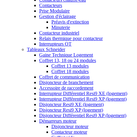
Contacteurs
Prise Modulaire
Gestion d'éclairage
Préavis d'extinction
Minuterie
Contacteur industriel
Relais thermique pour contacteur
Interrupteurs OT
Tableaux Schneider
Gaine Technique Logement
Coffret 13, 18 ou 24 modules
Coffret 13 modules
Coffret 18 modules
Coffret de communication
Disjoncteur de branchement
Accessoire de raccordement
Interrupteur Différentiel Resi9 XE (logement)
Interrupteur Différentiel Resi9 XP (logement)
Disjoncteur Resi9 XE (logement)
Disjoncteur Resi9 XP (logement)
Disjoncteur Différentiel Resi9 XP (logement)
Démarreurs moteur
Disjoncteur moteur
Contacteur moteur