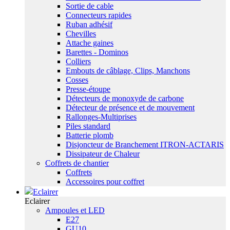
Sortie de cable
Connecteurs rapides
Ruban adhésif
Chevilles
Attache gaines
Barettes - Dominos
Colliers
Embouts de câblage, Clips, Manchons
Cosses
Presse-étoupe
Détecteurs de monoxyde de carbone
Détecteur de présence et de mouvement
Rallonges-Multiprises
Piles standard
Batterie plomb
Disjoncteur de Branchement ITRON-ACTARIS
Dissipateur de Chaleur
Coffrets de chantier
Coffrets
Accessoires pour coffret
Eclairer
Eclairer
Ampoules et LED
E27
GU10