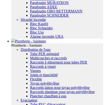
Parafoudre MURATRON
Parafoudre ADEE
Parafoudre OBO BETTERMANN
Parafoudre SCHNEIDER
Sécurité incendie
Bloc Kaufel
Bloc Schneider
Bloc Ura
Alarme incendie URA
Plomberie - Sanitaire
Plomberie - Sanitaire
Distribution de l'eau
Tube PER prégainé
Multicouches et raccords
Raccords à glissement pour tubes PER
Raccords à visser
Vannes
Joints et étanchéité
Flexible
Tuyau polyéthylène
Raccords laiton pour tuyau polyéthylène
Raccords plastique pour tuyau polyéthylène
Plancher chauffant à eau
Evacuation
Tube PVC d'évacuation