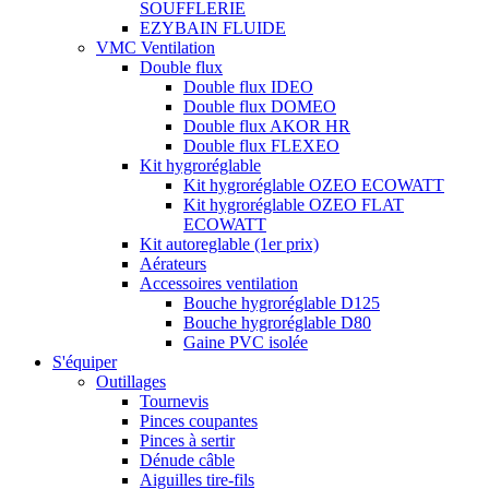
SOUFFLERIE
EZYBAIN FLUIDE
VMC Ventilation
Double flux
Double flux IDEO
Double flux DOMEO
Double flux AKOR HR
Double flux FLEXEO
Kit hygroréglable
Kit hygroréglable OZEO ECOWATT
Kit hygroréglable OZEO FLAT
ECOWATT
Kit autoreglable (1er prix)
Aérateurs
Accessoires ventilation
Bouche hygroréglable D125
Bouche hygroréglable D80
Gaine PVC isolée
S'équiper
Outillages
Tournevis
Pinces coupantes
Pinces à sertir
Dénude câble
Aiguilles tire-fils