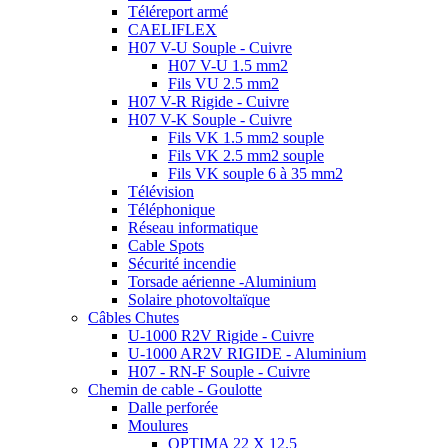
Téléreport armé
CAELIFLEX
H07 V-U Souple - Cuivre
H07 V-U 1.5 mm2
Fils VU 2.5 mm2
H07 V-R Rigide - Cuivre
H07 V-K Souple - Cuivre
Fils VK 1.5 mm2 souple
Fils VK 2.5 mm2 souple
Fils VK souple 6 à 35 mm2
Télévision
Téléphonique
Réseau informatique
Cable Spots
Sécurité incendie
Torsade aérienne -Aluminium
Solaire photovoltaïque
Câbles Chutes
U-1000 R2V Rigide - Cuivre
U-1000 AR2V RIGIDE - Aluminium
H07 - RN-F Souple - Cuivre
Chemin de cable - Goulotte
Dalle perforée
Moulures
OPTIMA 22 X 12.5