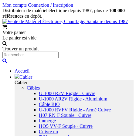
Mon compte
Connexion / Inscription
Distributeur de matériel électrique depuis 1987, plus de
100 000
références
en dépôt.
Votre panier
Le panier est vide
Trouver un produit
Accueil
Cabler
Cabler
Câbles
U-1000 R2V Rigide - Cuivre
U-1000 AR2V Rigide - Aluminium
Câble BIO
U-1000 RVFV Rigide - Armé Cuivre
H07 RN-F Souple - Cuivre
Immergé
HO5 VV-F Souple - Cuivre
Cuivre nu