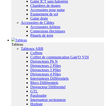
Gaine ICT sans halogène
Chambres de tirages
Accessoires pour gaine
Equipement de sol
Gaine drain
Accessoires de Câbles
Accessoires Aériens
Connexions électriques
Piquets de terre
Tableau
Tableau
Tableaux ABB
Coffrets
Coffret de communication Gale'O VDI
Disjoncteurs Ph N
Disjoncteurs 2 Pôles
Disjoncteurs 3 Pôles
Disjoncteurs 4 Pôles
Interrupteurs Différentiels
Blocs Différentiels
Disjoncteur Différentiel
GTL
Parafoudre
Interrupteur sectionneur
Horloge