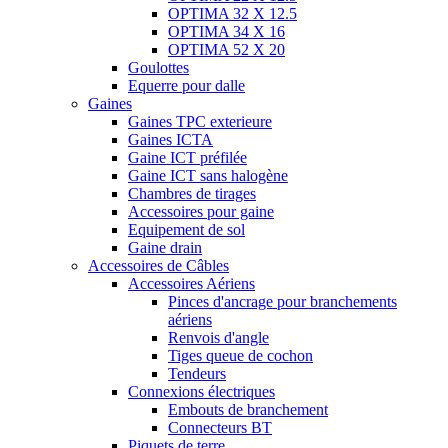
OPTIMA 32 X 12.5
OPTIMA 34 X 16
OPTIMA 52 X 20
Goulottes
Equerre pour dalle
Gaines
Gaines TPC exterieure
Gaines ICTA
Gaine ICT préfilée
Gaine ICT sans halogène
Chambres de tirages
Accessoires pour gaine
Equipement de sol
Gaine drain
Accessoires de Câbles
Accessoires Aériens
Pinces d'ancrage pour branchements
aériens
Renvois d'angle
Tiges queue de cochon
Tendeurs
Connexions électriques
Embouts de branchement
Connecteurs BT
Piquets de terre