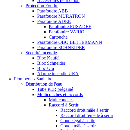
Accessoires de fixation
Protection Foudre
Parafoudre ABB
Parafoudre MURATRON
Parafoudre ADEE
Parafoudre FUSADEE
Parafoudre VARIO
Cartouche
Parafoudre OBO BETTERMANN
Parafoudre SCHNEIDER
Sécurité incendie
Bloc Kaufel
Bloc Schneider
Bloc Ura
Alarme incendie URA
Plomberie - Sanitaire
Distribution de l'eau
Tube PER prégainé
Multicouches et raccords
Multicouches
Raccord à Sertir
Raccord droit mâle à sertir
Raccord droit femelle à sertir
Coude égal à sertir
Coude mâle à sertir