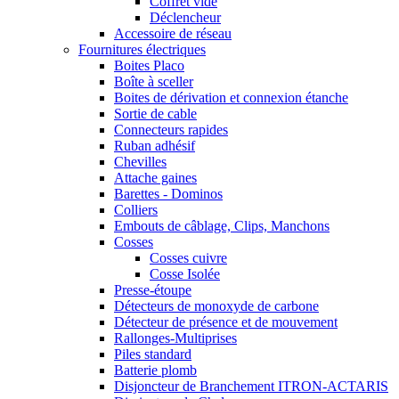
Coffret vide
Déclencheur
Accessoire de réseau
Fournitures électriques
Boites Placo
Boîte à sceller
Boites de dérivation et connexion étanche
Sortie de cable
Connecteurs rapides
Ruban adhésif
Chevilles
Attache gaines
Barettes - Dominos
Colliers
Embouts de câblage, Clips, Manchons
Cosses
Cosses cuivre
Cosse Isolée
Presse-étoupe
Détecteurs de monoxyde de carbone
Détecteur de présence et de mouvement
Rallonges-Multiprises
Piles standard
Batterie plomb
Disjoncteur de Branchement ITRON-ACTARIS