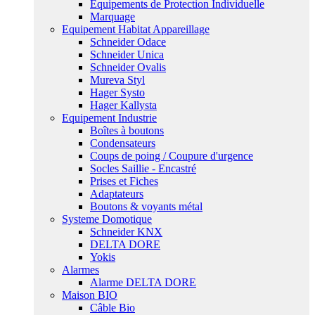
Equipements de Protection Individuelle
Marquage
Equipement Habitat Appareillage
Schneider Odace
Schneider Unica
Schneider Ovalis
Mureva Styl
Hager Systo
Hager Kallysta
Equipement Industrie
Boîtes à boutons
Condensateurs
Coups de poing / Coupure d'urgence
Socles Saillie - Encastré
Prises et Fiches
Adaptateurs
Boutons & voyants métal
Systeme Domotique
Schneider KNX
DELTA DORE
Yokis
Alarmes
Alarme DELTA DORE
Maison BIO
Câble Bio