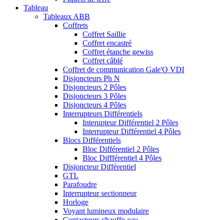
Tableau
Tableaux ABB
Coffrets
Coffret Saillie
Coffret encastré
Coffret étanche gewiss
Coffret câblé
Coffret de communication Gale'O VDI
Disjoncteurs Ph N
Disjoncteurs 2 Pôles
Disjoncteurs 3 Pôles
Disjoncteurs 4 Pôles
Interrupteurs Différentiels
Interupteur Différentiel 2 Pôles
Interrupteur Différentiel 4 Pôles
Blocs Différentiels
Bloc Différentiel 2 Pôles
Bloc Diffférentiel 4 Pôles
Disjoncteur Différentiel
GTL
Parafoudre
Interrupteur sectionneur
Horloge
Voyant lumineux modulaire
Contacteurs chauffe-eau