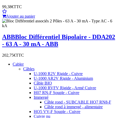
99,38€
TTC
Ajouter au panier
ABB
Bloc Différentiel Bipolaire - DDA202
- 63 A - 30 mA - ABB
202,75€
TTC
Cabler
Câbles
U-1000 R2V Rigide - Cuivre
U-1000 AR2V Rigide - Aluminium
Câble BIO
U-1000 RVFV Rigide - Armé Cuivre
H07 RN-F Souple - Cuivre
Immergé
Câble rond - SUBCABLE HO7 RN8-F
Câble rond à immergé - alimentaire
HO5 VV-F Souple - Cuivre
Cuivre nu