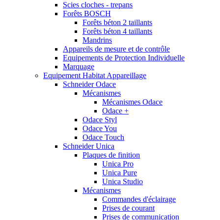
Scies cloches - trepans
Forêts BOSCH
Forêts béton 2 taillants
Forêts béton 4 taillants
Mandrins
Appareils de mesure et de contrôle
Equipements de Protection Individuelle
Marquage
Equipement Habitat Appareillage
Schneider Odace
Mécanismes
Mécanismes Odace
Odace +
Odace Styl
Odace You
Odace Touch
Schneider Unica
Plaques de finition
Unica Pro
Unica Pure
Unica Studio
Mécanismes
Commandes d'éclairage
Prises de courant
Prises de communication