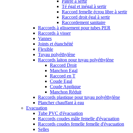
Patère à sertir
Té égal et inégal à sertir
Raccord femelle écrou libre à sertir
Raccord droit égal à sertir
Raccordement sanitaire
Raccords à glissement pour tubes PER
Raccords à visser
Vannes
Joints et étanchéité
Flexible
Tuyau polyéthylène
Raccords laiton pour tuyau polyéthylène
Raccord Droit
Manchon Egal
Raccord en T
Coude Egal
Coude Applique
Manchon Réduit
Raccords plastique pour tuyau polyéthylène
Plancher chauffant à eau
Evacuation
Tube PVC d'évacuation
Raccords coudes mâle femelle d'évacuation
Raccords coudes femelle femelle d'évacuation
Selles