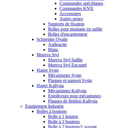
Commandes spécifiques
Commandes KNX
Accessoires
Autres prises
Supports de fixation
Boîtes pour montage en saillie
Boîtes d'encastrement
Schneider Ovalis
Anthracite
Blanc
Mureva Styl
Mureva Styl Saillie
Mureva Styl Encastré
Hager Systo
Mécanismes Systo
Plaques et support Systo
Hager Kallysta
Mécanismes Kallysta
Enjoliveurs pour mécanismes
Plaques de finition Kallysta
Equipement Industrie
Boîtes à boutons
Boîte à 1 bouton
Boîte à 2 boutons
Boîte à 2 boutons/1 voyant