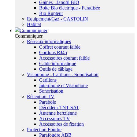
Gaines - Janofil BIO
Boite Bio électrique - Faradisée
Bio Rupteur
Equipement/Gaz - CASTOLIN
Habitat
Communiquer
Communiquer
Réseaux informatiques
Coffret courant faible
Cordons RJ45
Accessoires courant faible
Cable informatique
Outils de câblage
Visiophone - Carillons - Sonorisation
Carillons
Interphone et Visiophone
Sonorisation
Réception TV
Parabole
Décodeur TNT SAT
Antenne hertzienne
Accessoires TV
Accessoires de fixation
Protection Foudre
Parafoudre ABB