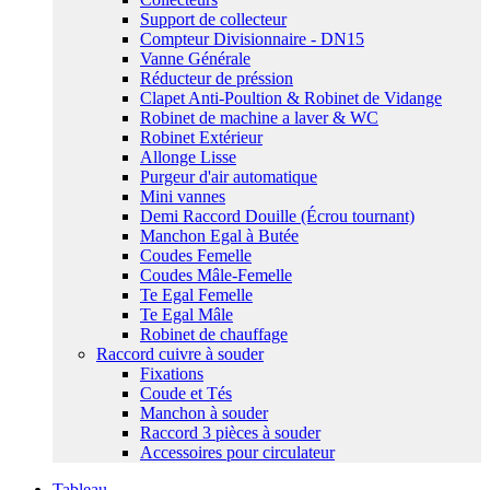
Support de collecteur
Compteur Divisionnaire - DN15
Vanne Générale
Réducteur de préssion
Clapet Anti-Poultion & Robinet de Vidange
Robinet de machine a laver & WC
Robinet Extérieur
Allonge Lisse
Purgeur d'air automatique
Mini vannes
Demi Raccord Douille (Écrou tournant)
Manchon Egal à Butée
Coudes Femelle
Coudes Mâle-Femelle
Te Egal Femelle
Te Egal Mâle
Robinet de chauffage
Raccord cuivre à souder
Fixations
Coude et Tés
Manchon à souder
Raccord 3 pièces à souder
Accessoires pour circulateur
Tableau