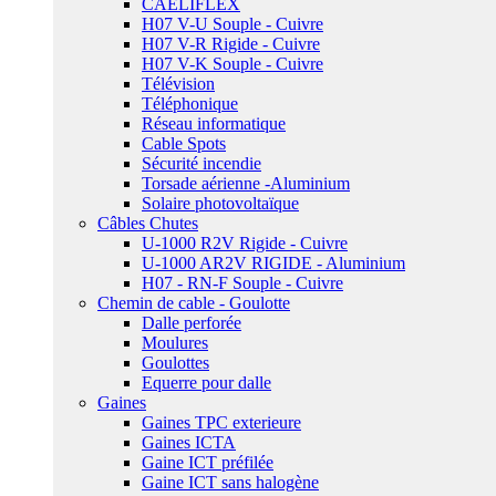
CAELIFLEX
H07 V-U Souple - Cuivre
H07 V-R Rigide - Cuivre
H07 V-K Souple - Cuivre
Télévision
Téléphonique
Réseau informatique
Cable Spots
Sécurité incendie
Torsade aérienne -Aluminium
Solaire photovoltaïque
Câbles Chutes
U-1000 R2V Rigide - Cuivre
U-1000 AR2V RIGIDE - Aluminium
H07 - RN-F Souple - Cuivre
Chemin de cable - Goulotte
Dalle perforée
Moulures
Goulottes
Equerre pour dalle
Gaines
Gaines TPC exterieure
Gaines ICTA
Gaine ICT préfilée
Gaine ICT sans halogène