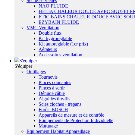
Sêche-serviettes
NAO FLUIDE
HELIA CHALEUR DOUCE AVEC SOUFFLER
ETIC BAINS CHALEUR DOUCE AVEC SOU
EZYBAIN FLUIDE
VMC Ventilation
Double flux
Kit hygroréglable
Kit autoreglable (1er prix)
Aérateurs
Accessoires ventilation
S'équiper
S'équiper
Outillages
Tournevis
Pinces coupantes
Pinces à sertir
Dénude câble
Aiguilles tire-fils
Scies cloches - trepans
Forêts BOSCH
Appareils de mesure et de contrôle
Equipements de Protection Individuelle
Marquage
Equipement Habitat Appareillage