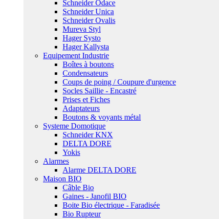
Schneider Odace
Schneider Unica
Schneider Ovalis
Mureva Styl
Hager Systo
Hager Kallysta
Equipement Industrie
Boîtes à boutons
Condensateurs
Coups de poing / Coupure d'urgence
Socles Saillie - Encastré
Prises et Fiches
Adaptateurs
Boutons & voyants métal
Systeme Domotique
Schneider KNX
DELTA DORE
Yokis
Alarmes
Alarme DELTA DORE
Maison BIO
Câble Bio
Gaines - Janofil BIO
Boite Bio électrique - Faradisée
Bio Rupteur