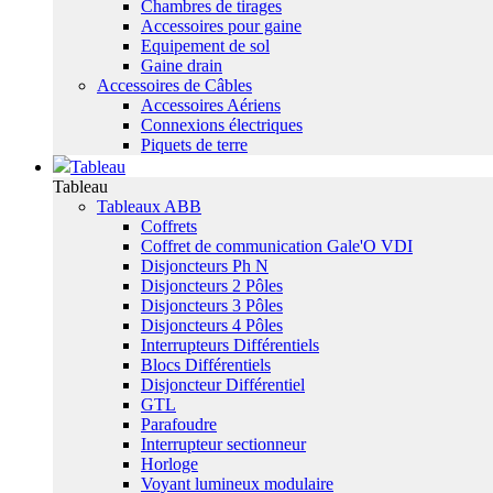
Chambres de tirages
Accessoires pour gaine
Equipement de sol
Gaine drain
Accessoires de Câbles
Accessoires Aériens
Connexions électriques
Piquets de terre
Tableau
Tableau
Tableaux ABB
Coffrets
Coffret de communication Gale'O VDI
Disjoncteurs Ph N
Disjoncteurs 2 Pôles
Disjoncteurs 3 Pôles
Disjoncteurs 4 Pôles
Interrupteurs Différentiels
Blocs Différentiels
Disjoncteur Différentiel
GTL
Parafoudre
Interrupteur sectionneur
Horloge
Voyant lumineux modulaire