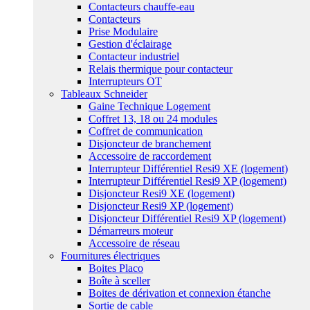
Contacteurs chauffe-eau
Contacteurs
Prise Modulaire
Gestion d'éclairage
Contacteur industriel
Relais thermique pour contacteur
Interrupteurs OT
Tableaux Schneider
Gaine Technique Logement
Coffret 13, 18 ou 24 modules
Coffret de communication
Disjoncteur de branchement
Accessoire de raccordement
Interrupteur Différentiel Resi9 XE (logement)
Interrupteur Différentiel Resi9 XP (logement)
Disjoncteur Resi9 XE (logement)
Disjoncteur Resi9 XP (logement)
Disjoncteur Différentiel Resi9 XP (logement)
Démarreurs moteur
Accessoire de réseau
Fournitures électriques
Boites Placo
Boîte à sceller
Boites de dérivation et connexion étanche
Sortie de cable