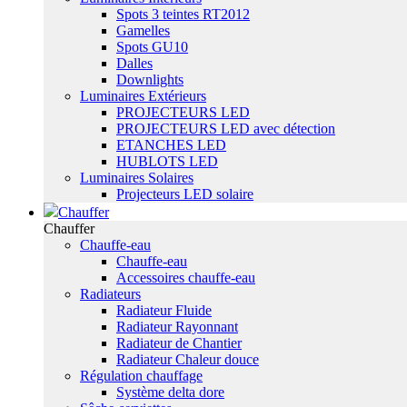
Spots 3 teintes RT2012
Gamelles
Spots GU10
Dalles
Downlights
Luminaires Extérieurs
PROJECTEURS LED
PROJECTEURS LED avec détection
ETANCHES LED
HUBLOTS LED
Luminaires Solaires
Projecteurs LED solaire
Chauffer
Chauffer
Chauffe-eau
Chauffe-eau
Accessoires chauffe-eau
Radiateurs
Radiateur Fluide
Radiateur Rayonnant
Radiateur de Chantier
Radiateur Chaleur douce
Régulation chauffage
Système delta dore