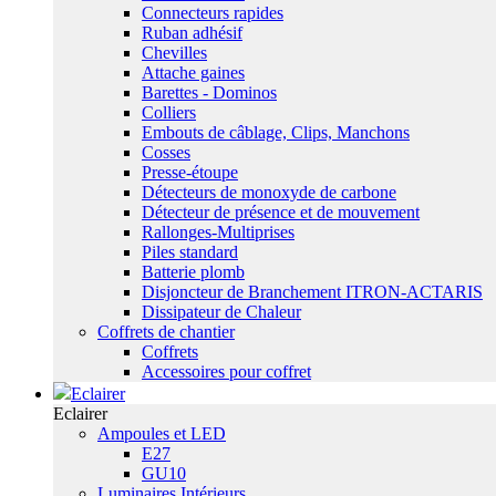
Connecteurs rapides
Ruban adhésif
Chevilles
Attache gaines
Barettes - Dominos
Colliers
Embouts de câblage, Clips, Manchons
Cosses
Presse-étoupe
Détecteurs de monoxyde de carbone
Détecteur de présence et de mouvement
Rallonges-Multiprises
Piles standard
Batterie plomb
Disjoncteur de Branchement ITRON-ACTARIS
Dissipateur de Chaleur
Coffrets de chantier
Coffrets
Accessoires pour coffret
Eclairer
Eclairer
Ampoules et LED
E27
GU10
Luminaires Intérieurs