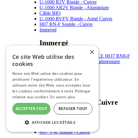
U-1000 R2V Rigide - Cuivre
U-1000 AR2V Rigide - Aluminium
Câble BIO
U-1000 RVFV Rigide - Armé Cuivre
H07 RN-F Souple - Cuivre
Immergé
Immergé
×
Ce site Web utilise des
Câble rond - SUBCABLE HO7 RN8-F
Câble rond à immergé - alimentaire
cookies
HO5 VV-F Souple - Cuivre
Cuivre nu
Notre site Web utilise des cookies pour
Téléreport armé
améliorer l'expérience utilisateur. En
CAELIFLEX
utilisant notre site Web, vous acceptez tous
H07 V-U Souple - Cuivre
les cookies conformément à notre Politique
relative aux cookies.
En savoir plus
H07 V-U Souple - Cuivre
ACCEPTER TOUT
REFUSER TOUT
H07 V-U 1.5 mm2
Fils VU 2.5 mm2
AFFICHER LES DÉTAILS
H07 V-R Rigide - Cuivre
H07 V-K Souple - Cuivre