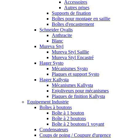
Accessoires
Autres prises
Supports de fixation
Boîtes pour montage en saillie
Boîtes d'encastrement
Schneider Ovalis
Anthracite
Blanc
Mureva Styl
Mureva Styl Saillie
Mureva Styl Encastré
Hager Systo
Mécanismes Systo
Plaques et support Systo
Hager Kallysta
Mécanismes Kallysta
Enjoliveurs pour mécanismes
Plaques de finition Kallysta
Equipement Industrie
Boîtes à boutons
Boîte à 1 bouton
Boîte à 2 boutons
Boîte à 2 boutons/1 voyant
Condensateurs
Coups de poing / Coupure d'urgence