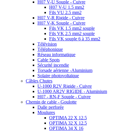
H07 V-U Souple - Cuivre
H07 V-U 1.5 mm2
Fils VU 2.5 mm2
H07 V-R Rigide - Cuivre
H07 V-K Souple - Cuivre
Fils VK 1.5 mm2 souple
Fils VK 2.5 mm2 souple
Fils VK souple 6 à 35 mm2
Télévision
Téléphonique
Réseau informatique
Cable Spots
Sécurité incendie
Torsade aérienne -Aluminium
Solaire photovoltaïque
Câbles Chutes
U-1000 R2V Rigide - Cuivre
U-1000 AR2V RIGIDE - Aluminium
H07 - RN-F Souple - Cuivre
Chemin de cable - Goulotte
Dalle perforée
Moulures
OPTIMA 22 X 12.5
OPTIMA 32 X 12.5
OPTIMA 34 X 16