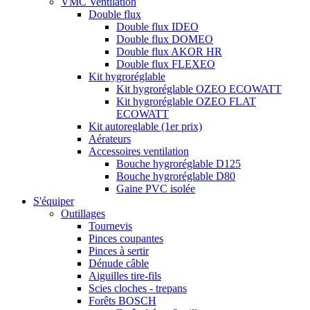
VMC Ventilation
Double flux
Double flux IDEO
Double flux DOMEO
Double flux AKOR HR
Double flux FLEXEO
Kit hygroréglable
Kit hygroréglable OZEO ECOWATT
Kit hygroréglable OZEO FLAT
ECOWATT
Kit autoreglable (1er prix)
Aérateurs
Accessoires ventilation
Bouche hygroréglable D125
Bouche hygroréglable D80
Gaine PVC isolée
S'équiper
Outillages
Tournevis
Pinces coupantes
Pinces à sertir
Dénude câble
Aiguilles tire-fils
Scies cloches - trepans
Forêts BOSCH