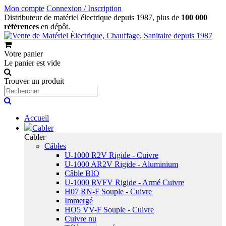
Mon compte
Connexion / Inscription
Distributeur de matériel électrique depuis 1987, plus de
100 000
références
en dépôt.
Votre panier
Le panier est vide
Trouver un produit
Accueil
Cabler
Cabler
Câbles
U-1000 R2V Rigide - Cuivre
U-1000 AR2V Rigide - Aluminium
Câble BIO
U-1000 RVFV Rigide - Armé Cuivre
H07 RN-F Souple - Cuivre
Immergé
HO5 VV-F Souple - Cuivre
Cuivre nu