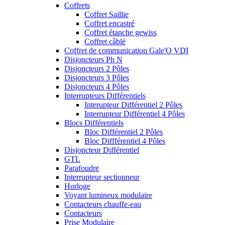
Coffrets
Coffret Saillie
Coffret encastré
Coffret étanche gewiss
Coffret câblé
Coffret de communication Gale'O VDI
Disjoncteurs Ph N
Disjoncteurs 2 Pôles
Disjoncteurs 3 Pôles
Disjoncteurs 4 Pôles
Interrupteurs Différentiels
Interupteur Différentiel 2 Pôles
Interrupteur Différentiel 4 Pôles
Blocs Différentiels
Bloc Différentiel 2 Pôles
Bloc Diffférentiel 4 Pôles
Disjoncteur Différentiel
GTL
Parafoudre
Interrupteur sectionneur
Horloge
Voyant lumineux modulaire
Contacteurs chauffe-eau
Contacteurs
Prise Modulaire