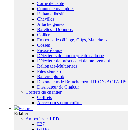
Sortie de cable
Connecteurs rapides
Ruban adhésif
Chevilles
Attache gaines
Barettes - Dominos
Colliers
Embouts de câblage, Clips, Manchons
Cosses
Presse-étoupe
Détecteurs de monoxyde de carbone
Détecteur de présence et de mouvement
Rallonges-Multiprises
Piles standard
Batterie plomb
Disjoncteur de Branchement ITRON-ACTARIS
Dissipateur de Chaleur
Coffrets de chantier
Coffrets
Accessoires pour coffret
Eclairer
Eclairer
Ampoules et LED
E27
GU10