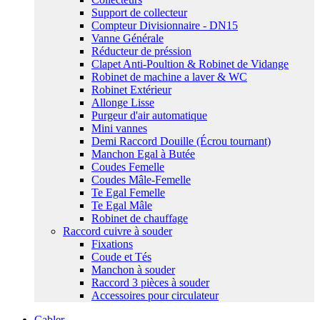
Support de collecteur
Compteur Divisionnaire - DN15
Vanne Générale
Réducteur de préssion
Clapet Anti-Poultion & Robinet de Vidange
Robinet de machine a laver & WC
Robinet Extérieur
Allonge Lisse
Purgeur d'air automatique
Mini vannes
Demi Raccord Douille (Écrou tournant)
Manchon Egal à Butée
Coudes Femelle
Coudes Mâle-Femelle
Te Egal Femelle
Te Egal Mâle
Robinet de chauffage
Raccord cuivre à souder
Fixations
Coude et Tés
Manchon à souder
Raccord 3 pièces à souder
Accessoires pour circulateur
Cabler