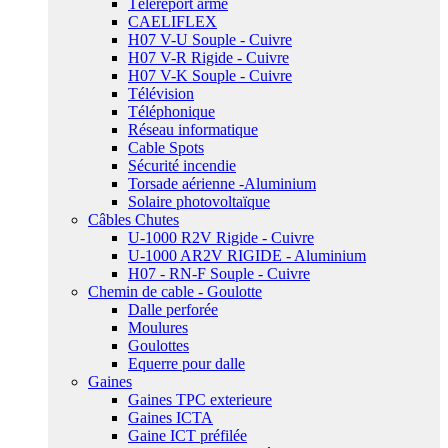
Téléreport armé
CAELIFLEX
H07 V-U Souple - Cuivre
H07 V-R Rigide - Cuivre
H07 V-K Souple - Cuivre
Télévision
Téléphonique
Réseau informatique
Cable Spots
Sécurité incendie
Torsade aérienne -Aluminium
Solaire photovoltaïque
Câbles Chutes
U-1000 R2V Rigide - Cuivre
U-1000 AR2V RIGIDE - Aluminium
H07 - RN-F Souple - Cuivre
Chemin de cable - Goulotte
Dalle perforée
Moulures
Goulottes
Equerre pour dalle
Gaines
Gaines TPC exterieure
Gaines ICTA
Gaine ICT préfilée