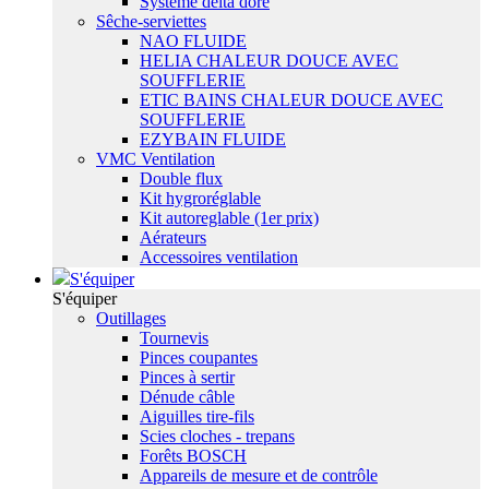
Système delta dore
Sêche-serviettes
NAO FLUIDE
HELIA CHALEUR DOUCE AVEC
SOUFFLERIE
ETIC BAINS CHALEUR DOUCE AVEC
SOUFFLERIE
EZYBAIN FLUIDE
VMC Ventilation
Double flux
Kit hygroréglable
Kit autoreglable (1er prix)
Aérateurs
Accessoires ventilation
S'équiper
S'équiper
Outillages
Tournevis
Pinces coupantes
Pinces à sertir
Dénude câble
Aiguilles tire-fils
Scies cloches - trepans
Forêts BOSCH
Appareils de mesure et de contrôle