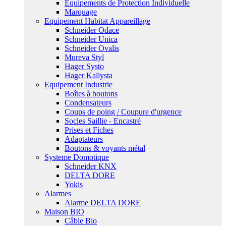
Equipements de Protection Individuelle
Marquage
Equipement Habitat Appareillage
Schneider Odace
Schneider Unica
Schneider Ovalis
Mureva Styl
Hager Systo
Hager Kallysta
Equipement Industrie
Boîtes à boutons
Condensateurs
Coups de poing / Coupure d'urgence
Socles Saillie - Encastré
Prises et Fiches
Adaptateurs
Boutons & voyants métal
Systeme Domotique
Schneider KNX
DELTA DORE
Yokis
Alarmes
Alarme DELTA DORE
Maison BIO
Câble Bio