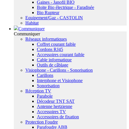
Gaines - Janofil BIO
Boite Bio électrique - Faradisée
Bio Rupteur
Equipement/Gaz - CASTOLIN
Habitat
Communiquer
Communiquer
Réseaux informatiques
Coffret courant faible
Cordons RJ45
Accessoires courant faible
Cable informatique
Outils de câblage
Visiophone - Carillons - Sonorisation
Carillons
Interphone et Visiophone
Sonorisation
Réception TV
Parabole
Décodeur TNT SAT
Antenne hertzienne
Accessoires TV
Accessoires de fixation
Protection Foudre
Parafoudre ABB