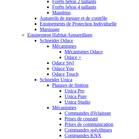
Forêts béton 2 taillants
Forêts béton 4 taillants
Mandrins
Appareils de mesure et de contrôle
Equipements de Protection Individuelle
Marquage
Equipement Habitat Appareillage
Schneider Odace
Mécanismes
Mécanismes Odace
Odace +
Odace Styl
Odace You
Odace Touch
Schneider Unica
Plaques de finition
Unica Pro
Unica Pure
Unica Studio
Mécanismes
Commandes d'éclairage
Prises de courant
Prises de communication
Commandes spécifiques
Commandes KNX