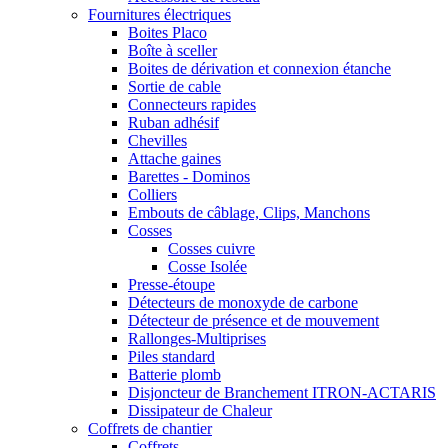
Fournitures électriques
Boites Placo
Boîte à sceller
Boites de dérivation et connexion étanche
Sortie de cable
Connecteurs rapides
Ruban adhésif
Chevilles
Attache gaines
Barettes - Dominos
Colliers
Embouts de câblage, Clips, Manchons
Cosses
Cosses cuivre
Cosse Isolée
Presse-étoupe
Détecteurs de monoxyde de carbone
Détecteur de présence et de mouvement
Rallonges-Multiprises
Piles standard
Batterie plomb
Disjoncteur de Branchement ITRON-ACTARIS
Dissipateur de Chaleur
Coffrets de chantier
Coffrets