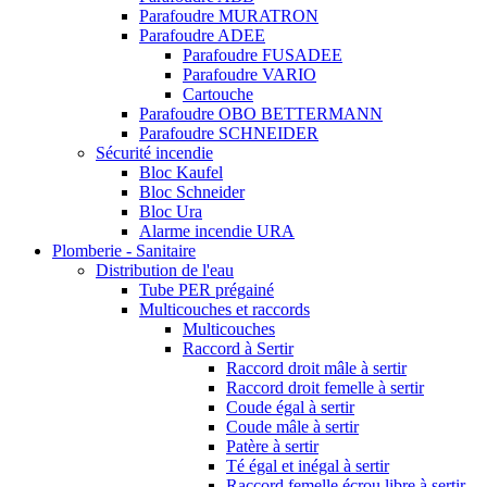
Parafoudre MURATRON
Parafoudre ADEE
Parafoudre FUSADEE
Parafoudre VARIO
Cartouche
Parafoudre OBO BETTERMANN
Parafoudre SCHNEIDER
Sécurité incendie
Bloc Kaufel
Bloc Schneider
Bloc Ura
Alarme incendie URA
Plomberie - Sanitaire
Distribution de l'eau
Tube PER prégainé
Multicouches et raccords
Multicouches
Raccord à Sertir
Raccord droit mâle à sertir
Raccord droit femelle à sertir
Coude égal à sertir
Coude mâle à sertir
Patère à sertir
Té égal et inégal à sertir
Raccord femelle écrou libre à sertir