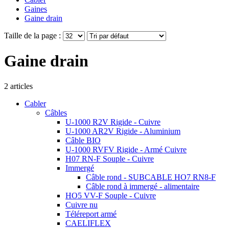
Gaines
Gaine drain
Taille de la page :
Gaine drain
2
articles
Cabler
Câbles
U-1000 R2V Rigide - Cuivre
U-1000 AR2V Rigide - Aluminium
Câble BIO
U-1000 RVFV Rigide - Armé Cuivre
H07 RN-F Souple - Cuivre
Immergé
Câble rond - SUBCABLE HO7 RN8-F
Câble rond à immergé - alimentaire
HO5 VV-F Souple - Cuivre
Cuivre nu
Téléreport armé
CAELIFLEX