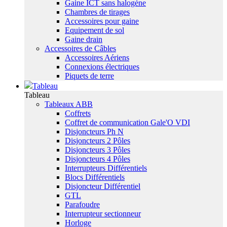
Gaine ICT sans halogène
Chambres de tirages
Accessoires pour gaine
Equipement de sol
Gaine drain
Accessoires de Câbles
Accessoires Aériens
Connexions électriques
Piquets de terre
Tableau
Tableau
Tableaux ABB
Coffrets
Coffret de communication Gale'O VDI
Disjoncteurs Ph N
Disjoncteurs 2 Pôles
Disjoncteurs 3 Pôles
Disjoncteurs 4 Pôles
Interrupteurs Différentiels
Blocs Différentiels
Disjoncteur Différentiel
GTL
Parafoudre
Interrupteur sectionneur
Horloge