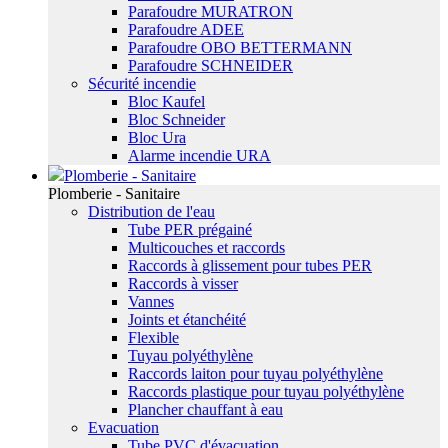
Parafoudre MURATRON
Parafoudre ADEE
Parafoudre OBO BETTERMANN
Parafoudre SCHNEIDER
Sécurité incendie
Bloc Kaufel
Bloc Schneider
Bloc Ura
Alarme incendie URA
Plomberie - Sanitaire
Plomberie - Sanitaire
Distribution de l'eau
Tube PER prégainé
Multicouches et raccords
Raccords à glissement pour tubes PER
Raccords à visser
Vannes
Joints et étanchéité
Flexible
Tuyau polyéthylène
Raccords laiton pour tuyau polyéthylène
Raccords plastique pour tuyau polyéthylène
Plancher chauffant à eau
Evacuation
Tube PVC d'évacuation