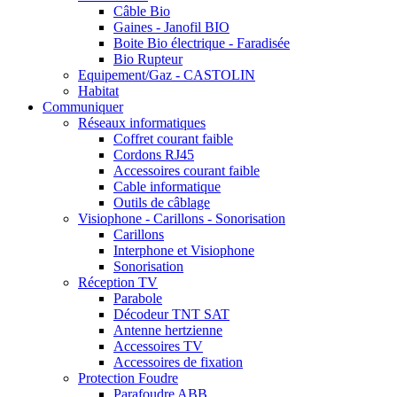
Câble Bio
Gaines - Janofil BIO
Boite Bio électrique - Faradisée
Bio Rupteur
Equipement/Gaz - CASTOLIN
Habitat
Communiquer
Réseaux informatiques
Coffret courant faible
Cordons RJ45
Accessoires courant faible
Cable informatique
Outils de câblage
Visiophone - Carillons - Sonorisation
Carillons
Interphone et Visiophone
Sonorisation
Réception TV
Parabole
Décodeur TNT SAT
Antenne hertzienne
Accessoires TV
Accessoires de fixation
Protection Foudre
Parafoudre ABB