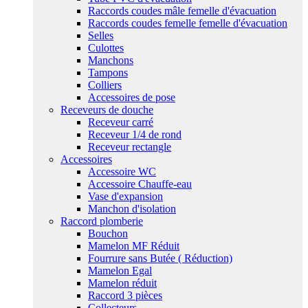
Raccords coudes mâle femelle d'évacuation
Raccords coudes femelle femelle d'évacuation
Selles
Culottes
Manchons
Tampons
Colliers
Accessoires de pose
Receveurs de douche
Receveur carré
Receveur 1/4 de rond
Receveur rectangle
Accessoires
Accessoire WC
Accessoire Chauffe-eau
Vase d'expansion
Manchon d'isolation
Raccord plomberie
Bouchon
Mamelon MF Réduit
Fourrure sans Butée ( Réduction)
Mamelon Egal
Mamelon réduit
Raccord 3 pièces
Collecteurs