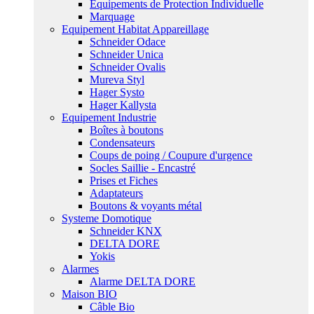
Equipements de Protection Individuelle
Marquage
Equipement Habitat Appareillage
Schneider Odace
Schneider Unica
Schneider Ovalis
Mureva Styl
Hager Systo
Hager Kallysta
Equipement Industrie
Boîtes à boutons
Condensateurs
Coups de poing / Coupure d'urgence
Socles Saillie - Encastré
Prises et Fiches
Adaptateurs
Boutons & voyants métal
Systeme Domotique
Schneider KNX
DELTA DORE
Yokis
Alarmes
Alarme DELTA DORE
Maison BIO
Câble Bio