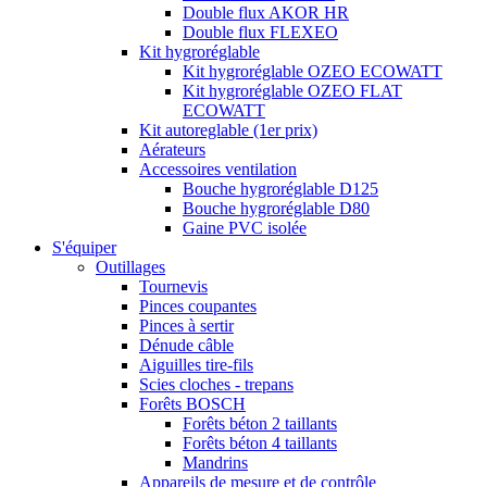
Double flux AKOR HR
Double flux FLEXEO
Kit hygroréglable
Kit hygroréglable OZEO ECOWATT
Kit hygroréglable OZEO FLAT
ECOWATT
Kit autoreglable (1er prix)
Aérateurs
Accessoires ventilation
Bouche hygroréglable D125
Bouche hygroréglable D80
Gaine PVC isolée
S'équiper
Outillages
Tournevis
Pinces coupantes
Pinces à sertir
Dénude câble
Aiguilles tire-fils
Scies cloches - trepans
Forêts BOSCH
Forêts béton 2 taillants
Forêts béton 4 taillants
Mandrins
Appareils de mesure et de contrôle