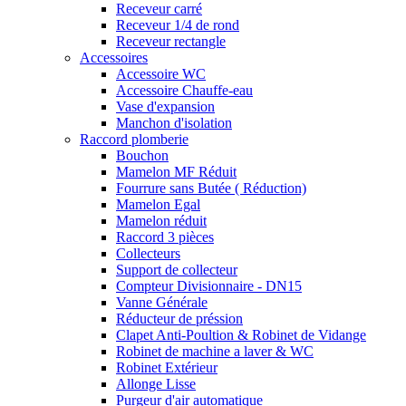
Receveur carré
Receveur 1/4 de rond
Receveur rectangle
Accessoires
Accessoire WC
Accessoire Chauffe-eau
Vase d'expansion
Manchon d'isolation
Raccord plomberie
Bouchon
Mamelon MF Réduit
Fourrure sans Butée ( Réduction)
Mamelon Egal
Mamelon réduit
Raccord 3 pièces
Collecteurs
Support de collecteur
Compteur Divisionnaire - DN15
Vanne Générale
Réducteur de préssion
Clapet Anti-Poultion & Robinet de Vidange
Robinet de machine a laver & WC
Robinet Extérieur
Allonge Lisse
Purgeur d'air automatique