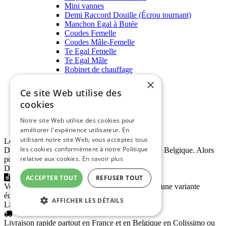
Mini vannes
Demi Raccord Douille (Écrou tournant)
Manchon Egal à Butée
Coudes Femelle
Coudes Mâle-Femelle
Te Egal Femelle
Te Egal Mâle
Robinet de chauffage
Raccord cuivre à souder
×
Fixations
Ce site Web utilise des
Coude et Tés
cookies
Manchon à souder
Raccord 3 pièces à souder
Notre site Web utilise des cookies pour
Accessoires pour circulateur
améliorer l'expérience utilisateur. En
utilisant notre site Web, vous acceptez tous
Leader français
les cookies conformément à notre Politique
Déja plus de 27 500 clients livrés en France, et en Belgique. Alors
relative aux cookies.
En savoir plus
pourquoi pas vous ?
Devis comparatif
ACCEPTER TOUT
REFUSER TOUT
Vous avez un devis de matériel et vous souhaitez une variante
économique, transmettez-le-nous !
AFFICHER LES DÉTAILS
Livraison rapide
Livraison rapide partout en France et en Belgique en Colissimo ou