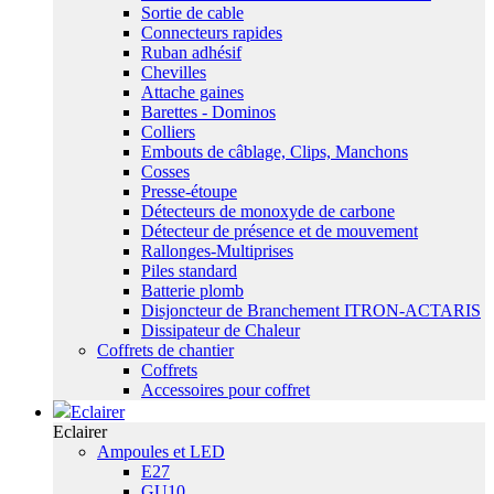
Sortie de cable
Connecteurs rapides
Ruban adhésif
Chevilles
Attache gaines
Barettes - Dominos
Colliers
Embouts de câblage, Clips, Manchons
Cosses
Presse-étoupe
Détecteurs de monoxyde de carbone
Détecteur de présence et de mouvement
Rallonges-Multiprises
Piles standard
Batterie plomb
Disjoncteur de Branchement ITRON-ACTARIS
Dissipateur de Chaleur
Coffrets de chantier
Coffrets
Accessoires pour coffret
Eclairer
Eclairer
Ampoules et LED
E27
GU10