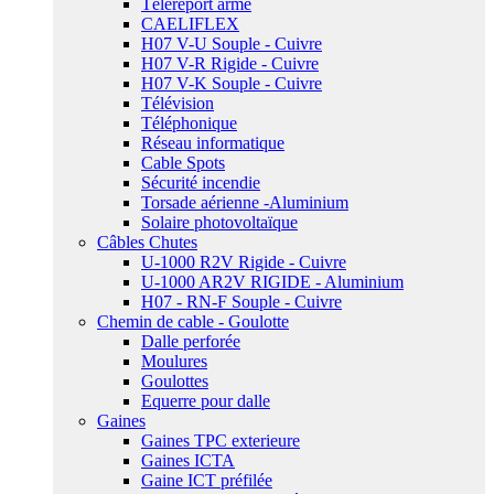
Téléreport armé
CAELIFLEX
H07 V-U Souple - Cuivre
H07 V-R Rigide - Cuivre
H07 V-K Souple - Cuivre
Télévision
Téléphonique
Réseau informatique
Cable Spots
Sécurité incendie
Torsade aérienne -Aluminium
Solaire photovoltaïque
Câbles Chutes
U-1000 R2V Rigide - Cuivre
U-1000 AR2V RIGIDE - Aluminium
H07 - RN-F Souple - Cuivre
Chemin de cable - Goulotte
Dalle perforée
Moulures
Goulottes
Equerre pour dalle
Gaines
Gaines TPC exterieure
Gaines ICTA
Gaine ICT préfilée