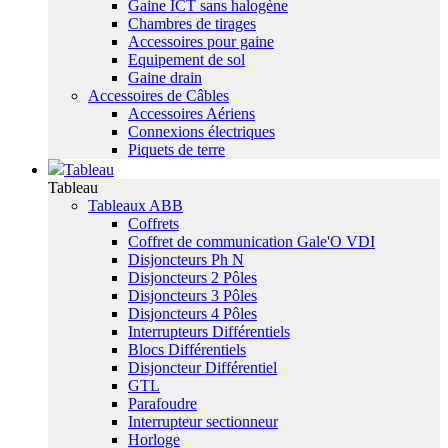
Gaine ICT sans halogène
Chambres de tirages
Accessoires pour gaine
Equipement de sol
Gaine drain
Accessoires de Câbles
Accessoires Aériens
Connexions électriques
Piquets de terre
Tableau
Tableau
Tableaux ABB
Coffrets
Coffret de communication Gale'O VDI
Disjoncteurs Ph N
Disjoncteurs 2 Pôles
Disjoncteurs 3 Pôles
Disjoncteurs 4 Pôles
Interrupteurs Différentiels
Blocs Différentiels
Disjoncteur Différentiel
GTL
Parafoudre
Interrupteur sectionneur
Horloge