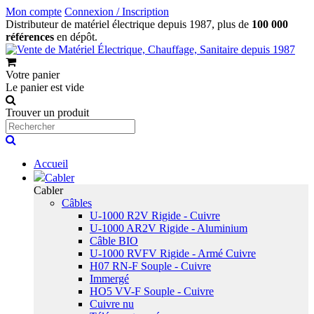
Mon compte
Connexion / Inscription
Distributeur de matériel électrique depuis 1987, plus de
100 000
références
en dépôt.
Votre panier
Le panier est vide
Trouver un produit
Accueil
Cabler
Cabler
Câbles
U-1000 R2V Rigide - Cuivre
U-1000 AR2V Rigide - Aluminium
Câble BIO
U-1000 RVFV Rigide - Armé Cuivre
H07 RN-F Souple - Cuivre
Immergé
HO5 VV-F Souple - Cuivre
Cuivre nu