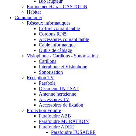
Bio Rupteur
Equipement/Gaz - CASTOLIN
Habitat
Communiquer
Réseaux informatiques
Coffret courant faible
Cordons RJ45
Accessoires courant faible
Cable informatique
Outils de câblage
Visiophone - Carillons - Sonorisation
Carillons
Interphone et Visiophone
Sonorisation
Réception TV
Parabole
Décodeur TNT SAT
Antenne hertzienne
Accessoires TV
Accessoires de fixation
Protection Foudre
Parafoudre ABB
Parafoudre MURATRON
Parafoudre ADEE
Parafoudre FUSADEE