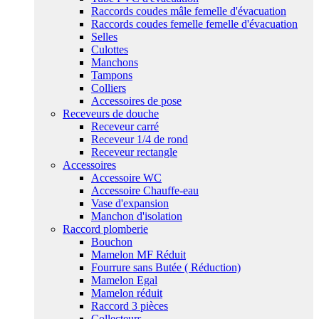
Raccords coudes mâle femelle d'évacuation
Raccords coudes femelle femelle d'évacuation
Selles
Culottes
Manchons
Tampons
Colliers
Accessoires de pose
Receveurs de douche
Receveur carré
Receveur 1/4 de rond
Receveur rectangle
Accessoires
Accessoire WC
Accessoire Chauffe-eau
Vase d'expansion
Manchon d'isolation
Raccord plomberie
Bouchon
Mamelon MF Réduit
Fourrure sans Butée ( Réduction)
Mamelon Egal
Mamelon réduit
Raccord 3 pièces
Collecteurs