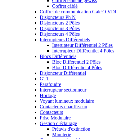
Coffret étanche gewiss
Coffret câblé
Coffret de communication Gale'O VDI
Disjoncteurs Ph N
Disjoncteurs 2 Pôles
Disjoncteurs 3 Pôles
Disjoncteurs 4 Pôles
Interrupteurs Différentiels
Interupteur Différentiel 2 Pôles
Interrupteur Différentiel 4 Pôles
Blocs Différentiels
Bloc Différentiel 2 Pôles
Bloc Diffférentiel 4 Pôles
Disjoncteur Différentiel
GTL
Parafoudre
Interrupteur sectionneur
Horloge
Voyant lumineux modulaire
Contacteurs chauffe-eau
Contacteurs
Prise Modulaire
Gestion d'éclairage
Préavis d'extinction
Minuterie