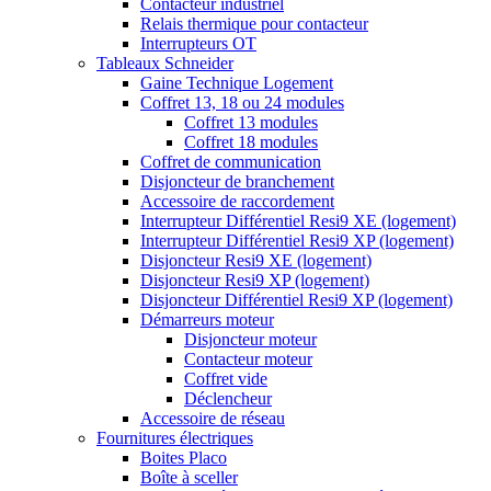
Contacteur industriel
Relais thermique pour contacteur
Interrupteurs OT
Tableaux Schneider
Gaine Technique Logement
Coffret 13, 18 ou 24 modules
Coffret 13 modules
Coffret 18 modules
Coffret de communication
Disjoncteur de branchement
Accessoire de raccordement
Interrupteur Différentiel Resi9 XE (logement)
Interrupteur Différentiel Resi9 XP (logement)
Disjoncteur Resi9 XE (logement)
Disjoncteur Resi9 XP (logement)
Disjoncteur Différentiel Resi9 XP (logement)
Démarreurs moteur
Disjoncteur moteur
Contacteur moteur
Coffret vide
Déclencheur
Accessoire de réseau
Fournitures électriques
Boites Placo
Boîte à sceller