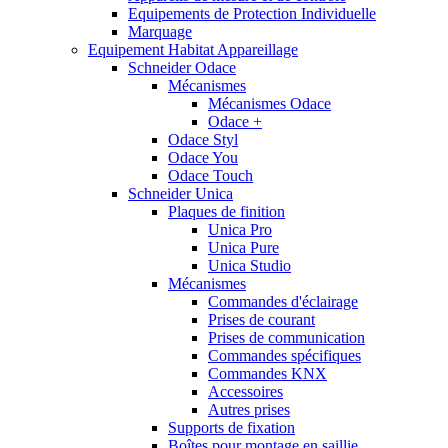
Equipements de Protection Individuelle
Marquage
Equipement Habitat Appareillage
Schneider Odace
Mécanismes
Mécanismes Odace
Odace +
Odace Styl
Odace You
Odace Touch
Schneider Unica
Plaques de finition
Unica Pro
Unica Pure
Unica Studio
Mécanismes
Commandes d'éclairage
Prises de courant
Prises de communication
Commandes spécifiques
Commandes KNX
Accessoires
Autres prises
Supports de fixation
Boîtes pour montage en saillie