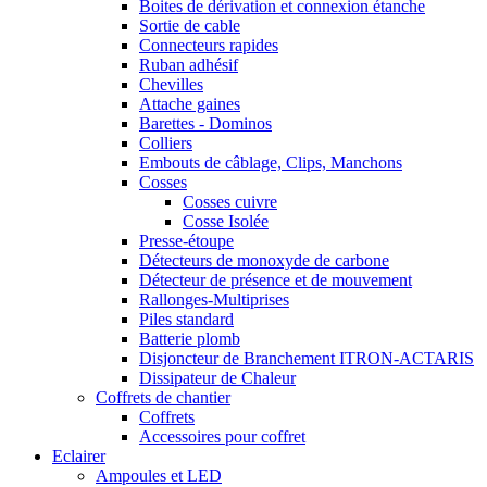
Boites de dérivation et connexion étanche
Sortie de cable
Connecteurs rapides
Ruban adhésif
Chevilles
Attache gaines
Barettes - Dominos
Colliers
Embouts de câblage, Clips, Manchons
Cosses
Cosses cuivre
Cosse Isolée
Presse-étoupe
Détecteurs de monoxyde de carbone
Détecteur de présence et de mouvement
Rallonges-Multiprises
Piles standard
Batterie plomb
Disjoncteur de Branchement ITRON-ACTARIS
Dissipateur de Chaleur
Coffrets de chantier
Coffrets
Accessoires pour coffret
Eclairer
Ampoules et LED