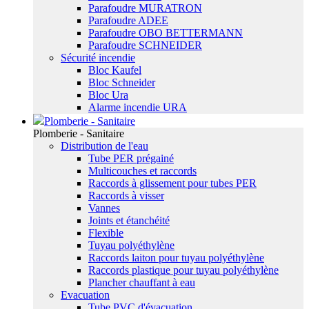
Parafoudre MURATRON
Parafoudre ADEE
Parafoudre OBO BETTERMANN
Parafoudre SCHNEIDER
Sécurité incendie
Bloc Kaufel
Bloc Schneider
Bloc Ura
Alarme incendie URA
Plomberie - Sanitaire
Plomberie - Sanitaire
Distribution de l'eau
Tube PER prégainé
Multicouches et raccords
Raccords à glissement pour tubes PER
Raccords à visser
Vannes
Joints et étanchéité
Flexible
Tuyau polyéthylène
Raccords laiton pour tuyau polyéthylène
Raccords plastique pour tuyau polyéthylène
Plancher chauffant à eau
Evacuation
Tube PVC d'évacuation