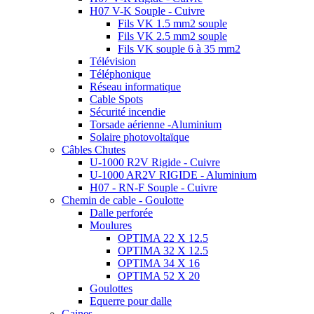
H07 V-K Souple - Cuivre
Fils VK 1.5 mm2 souple
Fils VK 2.5 mm2 souple
Fils VK souple 6 à 35 mm2
Télévision
Téléphonique
Réseau informatique
Cable Spots
Sécurité incendie
Torsade aérienne -Aluminium
Solaire photovoltaïque
Câbles Chutes
U-1000 R2V Rigide - Cuivre
U-1000 AR2V RIGIDE - Aluminium
H07 - RN-F Souple - Cuivre
Chemin de cable - Goulotte
Dalle perforée
Moulures
OPTIMA 22 X 12.5
OPTIMA 32 X 12.5
OPTIMA 34 X 16
OPTIMA 52 X 20
Goulottes
Equerre pour dalle
Gaines