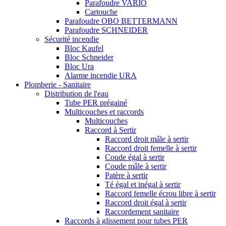
Parafoudre VARIO
Cartouche
Parafoudre OBO BETTERMANN
Parafoudre SCHNEIDER
Sécurité incendie
Bloc Kaufel
Bloc Schneider
Bloc Ura
Alarme incendie URA
Plomberie - Sanitaire
Distribution de l'eau
Tube PER prégainé
Multicouches et raccords
Multicouches
Raccord à Sertir
Raccord droit mâle à sertir
Raccord droit femelle à sertir
Coude égal à sertir
Coude mâle à sertir
Patère à sertir
Té égal et inégal à sertir
Raccord femelle écrou libre à sertir
Raccord droit égal à sertir
Raccordement sanitaire
Raccords à glissement pour tubes PER