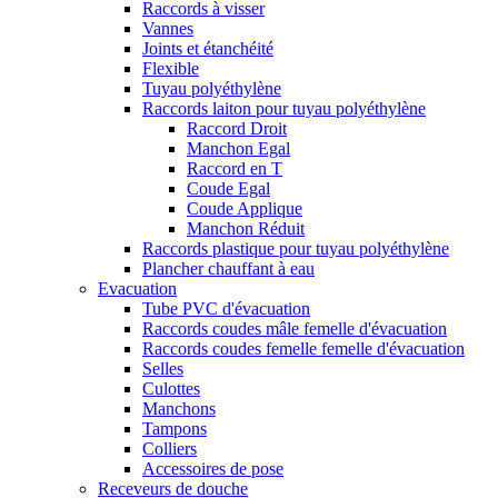
Raccords à visser
Vannes
Joints et étanchéité
Flexible
Tuyau polyéthylène
Raccords laiton pour tuyau polyéthylène
Raccord Droit
Manchon Egal
Raccord en T
Coude Egal
Coude Applique
Manchon Réduit
Raccords plastique pour tuyau polyéthylène
Plancher chauffant à eau
Evacuation
Tube PVC d'évacuation
Raccords coudes mâle femelle d'évacuation
Raccords coudes femelle femelle d'évacuation
Selles
Culottes
Manchons
Tampons
Colliers
Accessoires de pose
Receveurs de douche