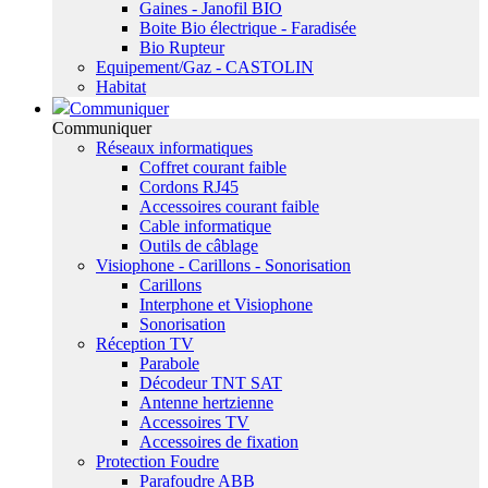
Gaines - Janofil BIO
Boite Bio électrique - Faradisée
Bio Rupteur
Equipement/Gaz - CASTOLIN
Habitat
Communiquer
Communiquer
Réseaux informatiques
Coffret courant faible
Cordons RJ45
Accessoires courant faible
Cable informatique
Outils de câblage
Visiophone - Carillons - Sonorisation
Carillons
Interphone et Visiophone
Sonorisation
Réception TV
Parabole
Décodeur TNT SAT
Antenne hertzienne
Accessoires TV
Accessoires de fixation
Protection Foudre
Parafoudre ABB