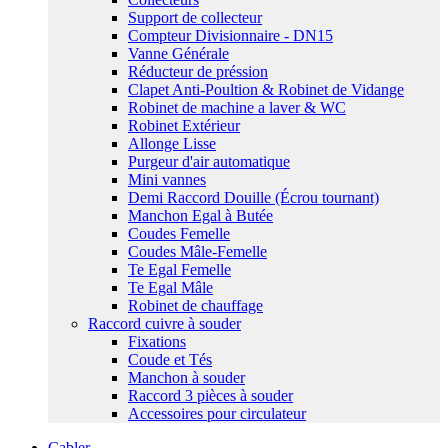
Support de collecteur
Compteur Divisionnaire - DN15
Vanne Générale
Réducteur de préssion
Clapet Anti-Poultion & Robinet de Vidange
Robinet de machine a laver & WC
Robinet Extérieur
Allonge Lisse
Purgeur d'air automatique
Mini vannes
Demi Raccord Douille (Écrou tournant)
Manchon Egal à Butée
Coudes Femelle
Coudes Mâle-Femelle
Te Egal Femelle
Te Egal Mâle
Robinet de chauffage
Raccord cuivre à souder
Fixations
Coude et Tés
Manchon à souder
Raccord 3 pièces à souder
Accessoires pour circulateur
Cabler