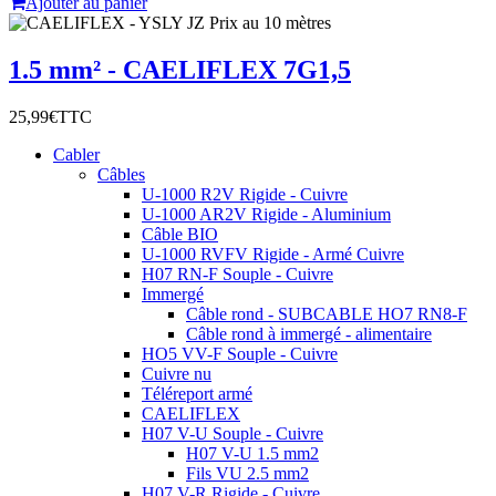
Ajouter au panier
1.5 mm² - CAELIFLEX 7G1,5
25,99€
TTC
Cabler
Câbles
U-1000 R2V Rigide - Cuivre
U-1000 AR2V Rigide - Aluminium
Câble BIO
U-1000 RVFV Rigide - Armé Cuivre
H07 RN-F Souple - Cuivre
Immergé
Câble rond - SUBCABLE HO7 RN8-F
Câble rond à immergé - alimentaire
HO5 VV-F Souple - Cuivre
Cuivre nu
Téléreport armé
CAELIFLEX
H07 V-U Souple - Cuivre
H07 V-U 1.5 mm2
Fils VU 2.5 mm2
H07 V-R Rigide - Cuivre