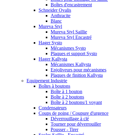
Boîtes d'encastrement
Schneider Ovalis
Anthracite
Blanc
Mureva Styl
Mureva Styl Saillie
Mureva Styl Encastré
Hager Systo
Mécanismes Systo
Plaques et support Systo
Hager Kallysta
Mécanismes Kallysta
Enjoliveurs pour mécanismes
Plaques de finition Kallysta
Equipement Industrie
Boîtes à boutons
Boîte à 1 bouton
Boîte à 2 boutons
Boîte à 2 boutons/1 voyant
Condensateurs
Coups de poing / Coupure d'urgence
Déverrouillage à clé
Tourner pour déverrouiller
Pousser - Tirer
Socles Saillie - Encastré