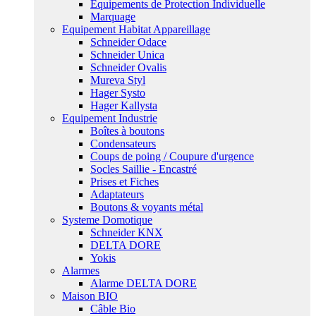
Equipements de Protection Individuelle
Marquage
Equipement Habitat Appareillage
Schneider Odace
Schneider Unica
Schneider Ovalis
Mureva Styl
Hager Systo
Hager Kallysta
Equipement Industrie
Boîtes à boutons
Condensateurs
Coups de poing / Coupure d'urgence
Socles Saillie - Encastré
Prises et Fiches
Adaptateurs
Boutons & voyants métal
Systeme Domotique
Schneider KNX
DELTA DORE
Yokis
Alarmes
Alarme DELTA DORE
Maison BIO
Câble Bio