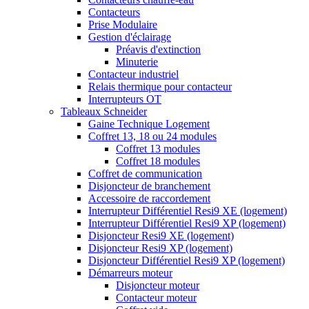
Contacteurs
Prise Modulaire
Gestion d'éclairage
Préavis d'extinction
Minuterie
Contacteur industriel
Relais thermique pour contacteur
Interrupteurs OT
Tableaux Schneider
Gaine Technique Logement
Coffret 13, 18 ou 24 modules
Coffret 13 modules
Coffret 18 modules
Coffret de communication
Disjoncteur de branchement
Accessoire de raccordement
Interrupteur Différentiel Resi9 XE (logement)
Interrupteur Différentiel Resi9 XP (logement)
Disjoncteur Resi9 XE (logement)
Disjoncteur Resi9 XP (logement)
Disjoncteur Différentiel Resi9 XP (logement)
Démarreurs moteur
Disjoncteur moteur
Contacteur moteur