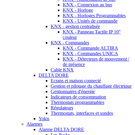
KNX - Connexion au bus
KNX - Horloge
KNX - Horloges Programmables
KNX - Unités de commande
KNX - gestion centralisée
KNX - Panneau Tactile IP 10''
couleur
KNX - Commandes
KNX - Commande ALTIRA
KNX - Commandes UNICA
KNX - Détecteurs de mouvement /
de présence
Cable KNX
DELTA DORE
Ecrans et maison connecté
Gestion et pilotage du chauffage électrique
Gestionnaires d'énergie
Indicateurs de consommation
Thermostats programmables
Régulateurs
Thermostats, interfaces et sondes
Yokis
Alarmes
Alarme DELTA DORE
Les Packs