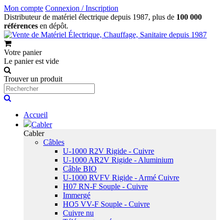
Mon compte
Connexion / Inscription
Distributeur de matériel électrique depuis 1987, plus de
100 000
références
en dépôt.
Votre panier
Le panier est vide
Trouver un produit
Accueil
Cabler
Cabler
Câbles
U-1000 R2V Rigide - Cuivre
U-1000 AR2V Rigide - Aluminium
Câble BIO
U-1000 RVFV Rigide - Armé Cuivre
H07 RN-F Souple - Cuivre
Immergé
HO5 VV-F Souple - Cuivre
Cuivre nu