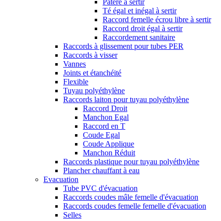
Patère à sertir
Té égal et inégal à sertir
Raccord femelle écrou libre à sertir
Raccord droit égal à sertir
Raccordement sanitaire
Raccords à glissement pour tubes PER
Raccords à visser
Vannes
Joints et étanchéité
Flexible
Tuyau polyéthylène
Raccords laiton pour tuyau polyéthylène
Raccord Droit
Manchon Egal
Raccord en T
Coude Egal
Coude Applique
Manchon Réduit
Raccords plastique pour tuyau polyéthylène
Plancher chauffant à eau
Evacuation
Tube PVC d'évacuation
Raccords coudes mâle femelle d'évacuation
Raccords coudes femelle femelle d'évacuation
Selles