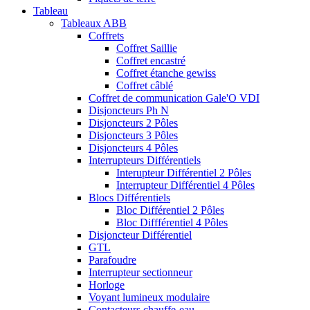
Tableau
Tableaux ABB
Coffrets
Coffret Saillie
Coffret encastré
Coffret étanche gewiss
Coffret câblé
Coffret de communication Gale'O VDI
Disjoncteurs Ph N
Disjoncteurs 2 Pôles
Disjoncteurs 3 Pôles
Disjoncteurs 4 Pôles
Interrupteurs Différentiels
Interupteur Différentiel 2 Pôles
Interrupteur Différentiel 4 Pôles
Blocs Différentiels
Bloc Différentiel 2 Pôles
Bloc Diffférentiel 4 Pôles
Disjoncteur Différentiel
GTL
Parafoudre
Interrupteur sectionneur
Horloge
Voyant lumineux modulaire
Contacteurs chauffe-eau