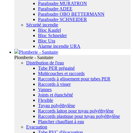
Parafoudre MURATRON
Parafoudre ADEE
Parafoudre OBO BETTERMANN
Parafoudre SCHNEIDER
Sécurité incendie
Bloc Kaufel
Bloc Schneider
Bloc Ura
Alarme incendie URA
Plomberie - Sanitaire
Plomberie - Sanitaire
Distribution de l'eau
Tube PER prégainé
Multicouches et raccords
Raccords à glissement pour tubes PER
Raccords à visser
Vannes
Joints et étanchéité
Flexible
Tuyau polyéthylène
Raccords laiton pour tuyau polyéthylène
Raccords plastique pour tuyau polyéthylène
Plancher chauffant à eau
Evacuation
Tube PVC d'évacuation