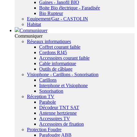
Gaines - Janofil BIO
Boite Bio électrique - Faradisée
Bio Rupteur
Equipement/Gaz - CASTOLIN
Habitat
Communiquer
Communiquer
Réseaux informatiques
Coffret courant faible
Cordons RJ45
Accessoires courant faible
Cable informatique
Outils de câblage
Visiophone - Carillons - Sonorisation
Carillons
Interphone et Visiophone
Sonorisation
Réception TV
Parabole
Décodeur TNT SAT
Antenne hertzienne
Accessoires TV
Accessoires de fixation
Protection Foudre
Parafoudre ABB