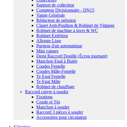
Support de collecteur
Compteur Divisionnaire - DN15
Vanne Générale
Réducteur de préssion
Clapet Anti-Poultion & Robinet de Vidange
Robinet de machine a laver & WC
Robinet Extérieur
Allonge Lisse
Purgeur d'air automatique
Mini vannes
Demi Raccord Douille (Écrou tournant)
Manchon Egal à Butée
Coudes Femelle
Coudes Mâle-Femelle
Te Egal Femelle
Te Egal Mâle
Robinet de chauffage
Raccord cuivre à souder
Fixations
Coude et Tés
Manchon à souder
Raccord 3 pièces à souder
Accessoires pour circulateur
S'équiper