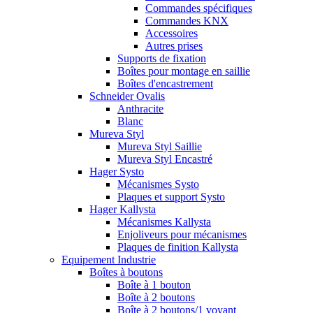
Commandes spécifiques
Commandes KNX
Accessoires
Autres prises
Supports de fixation
Boîtes pour montage en saillie
Boîtes d'encastrement
Schneider Ovalis
Anthracite
Blanc
Mureva Styl
Mureva Styl Saillie
Mureva Styl Encastré
Hager Systo
Mécanismes Systo
Plaques et support Systo
Hager Kallysta
Mécanismes Kallysta
Enjoliveurs pour mécanismes
Plaques de finition Kallysta
Equipement Industrie
Boîtes à boutons
Boîte à 1 bouton
Boîte à 2 boutons
Boîte à 2 boutons/1 voyant