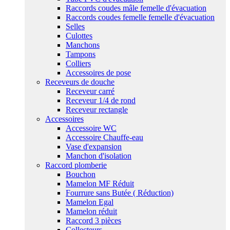
Raccords coudes mâle femelle d'évacuation
Raccords coudes femelle femelle d'évacuation
Selles
Culottes
Manchons
Tampons
Colliers
Accessoires de pose
Receveurs de douche
Receveur carré
Receveur 1/4 de rond
Receveur rectangle
Accessoires
Accessoire WC
Accessoire Chauffe-eau
Vase d'expansion
Manchon d'isolation
Raccord plomberie
Bouchon
Mamelon MF Réduit
Fourrure sans Butée ( Réduction)
Mamelon Egal
Mamelon réduit
Raccord 3 pièces
Collecteurs