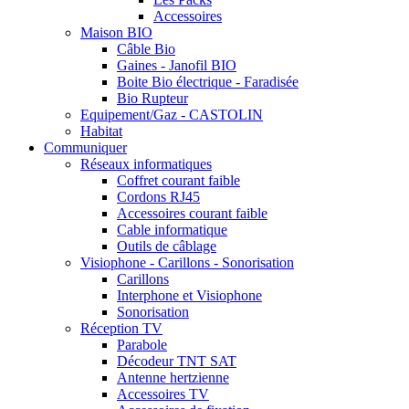
Accessoires
Maison BIO
Câble Bio
Gaines - Janofil BIO
Boite Bio électrique - Faradisée
Bio Rupteur
Equipement/Gaz - CASTOLIN
Habitat
Communiquer
Réseaux informatiques
Coffret courant faible
Cordons RJ45
Accessoires courant faible
Cable informatique
Outils de câblage
Visiophone - Carillons - Sonorisation
Carillons
Interphone et Visiophone
Sonorisation
Réception TV
Parabole
Décodeur TNT SAT
Antenne hertzienne
Accessoires TV