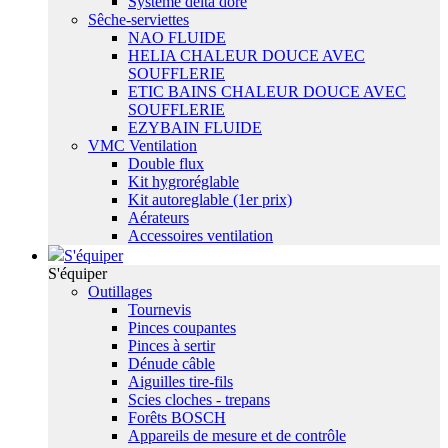
Système delta dore
Sêche-serviettes
NAO FLUIDE
HELIA CHALEUR DOUCE AVEC
SOUFFLERIE
ETIC BAINS CHALEUR DOUCE AVEC
SOUFFLERIE
EZYBAIN FLUIDE
VMC Ventilation
Double flux
Kit hygroréglable
Kit autoreglable (1er prix)
Aérateurs
Accessoires ventilation
S'équiper
S'équiper
Outillages
Tournevis
Pinces coupantes
Pinces à sertir
Dénude câble
Aiguilles tire-fils
Scies cloches - trepans
Forêts BOSCH
Appareils de mesure et de contrôle