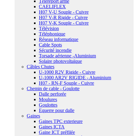
Téléreport armé
CAELIFLEX
H07 V-U Souple - Cuivre
H07 V-R Rigide - Cuivre
H07 V-K Souple - Cuivre
Télévision
Téléphonique
Réseau informatique
Cable Spots
Sécurité incendie
Torsade aérienne -Aluminium
Solaire photovoltaïque
Câbles Chutes
U-1000 R2V Rigide - Cuivre
U-1000 AR2V RIGIDE - Aluminium
H07 - RN-F Souple - Cuivre
Chemin de cable - Goulotte
Dalle perforée
Moulures
Goulottes
Equerre pour dalle
Gaines
Gaines TPC exterieure
Gaines ICTA
Gaine ICT préfilée