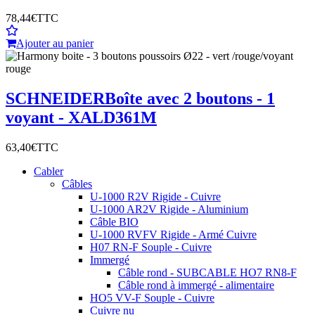
78,44€
TTC
Ajouter au panier
SCHNEIDER
Boîte avec 2 boutons - 1
voyant - XALD361M
63,40€
TTC
Cabler
Câbles
U-1000 R2V Rigide - Cuivre
U-1000 AR2V Rigide - Aluminium
Câble BIO
U-1000 RVFV Rigide - Armé Cuivre
H07 RN-F Souple - Cuivre
Immergé
Câble rond - SUBCABLE HO7 RN8-F
Câble rond à immergé - alimentaire
HO5 VV-F Souple - Cuivre
Cuivre nu