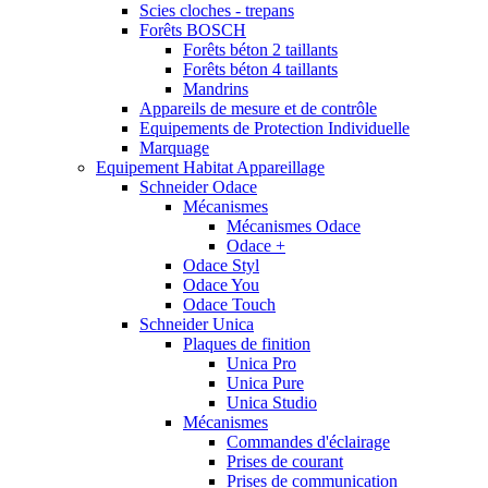
Scies cloches - trepans
Forêts BOSCH
Forêts béton 2 taillants
Forêts béton 4 taillants
Mandrins
Appareils de mesure et de contrôle
Equipements de Protection Individuelle
Marquage
Equipement Habitat Appareillage
Schneider Odace
Mécanismes
Mécanismes Odace
Odace +
Odace Styl
Odace You
Odace Touch
Schneider Unica
Plaques de finition
Unica Pro
Unica Pure
Unica Studio
Mécanismes
Commandes d'éclairage
Prises de courant
Prises de communication