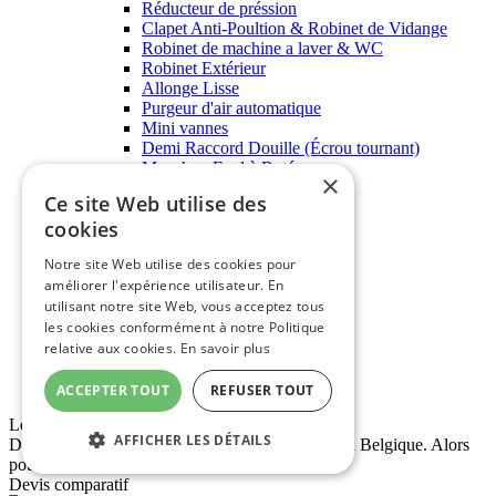
Réducteur de préssion
Clapet Anti-Poultion & Robinet de Vidange
Robinet de machine a laver & WC
Robinet Extérieur
Allonge Lisse
Purgeur d'air automatique
Mini vannes
Demi Raccord Douille (Écrou tournant)
Manchon Egal à Butée
×
Coudes Femelle
Ce site Web utilise des
Coudes Mâle-Femelle
cookies
Te Egal Femelle
Te Egal Mâle
Notre site Web utilise des cookies pour
Robinet de chauffage
améliorer l'expérience utilisateur. En
Raccord cuivre à souder
utilisant notre site Web, vous acceptez tous
Fixations
Coude et Tés
les cookies conformément à notre Politique
Manchon à souder
relative aux cookies.
En savoir plus
Raccord 3 pièces à souder
Accessoires pour circulateur
ACCEPTER TOUT
REFUSER TOUT
Leader français
AFFICHER LES DÉTAILS
Déja plus de 27 500 clients livrés en France, et en Belgique. Alors
pourquoi pas vous ?
Devis comparatif