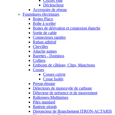
Coffret vide
Déclencheur
Accessoire de réseau
Fournitures électriques
Boites Placo
Boîte à sceller
Boites de dérivation et connexion étanche
Sortie de cable
Connecteurs rapides
Ruban adhésif
Chevilles
Attache gaines
Barettes - Dominos
Colliers
Embouts de câblage, Clips, Manchons
Cosses
Cosses cuivre
Cosse Isolée
Presse-étoupe
Détecteurs de monoxyde de carbone
Détecteur de présence et de mouvement
Rallonges-Multiprises
Piles standard
Batterie plomb
Disjoncteur de Branchement ITRON-ACTARIS