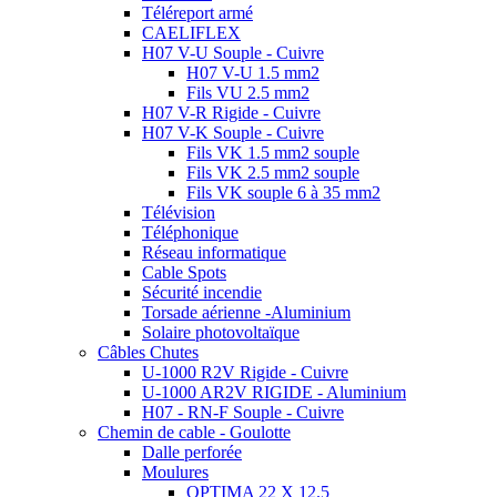
Téléreport armé
CAELIFLEX
H07 V-U Souple - Cuivre
H07 V-U 1.5 mm2
Fils VU 2.5 mm2
H07 V-R Rigide - Cuivre
H07 V-K Souple - Cuivre
Fils VK 1.5 mm2 souple
Fils VK 2.5 mm2 souple
Fils VK souple 6 à 35 mm2
Télévision
Téléphonique
Réseau informatique
Cable Spots
Sécurité incendie
Torsade aérienne -Aluminium
Solaire photovoltaïque
Câbles Chutes
U-1000 R2V Rigide - Cuivre
U-1000 AR2V RIGIDE - Aluminium
H07 - RN-F Souple - Cuivre
Chemin de cable - Goulotte
Dalle perforée
Moulures
OPTIMA 22 X 12.5