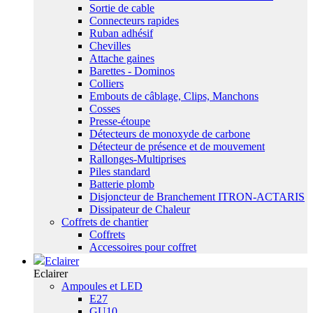
Sortie de cable
Connecteurs rapides
Ruban adhésif
Chevilles
Attache gaines
Barettes - Dominos
Colliers
Embouts de câblage, Clips, Manchons
Cosses
Presse-étoupe
Détecteurs de monoxyde de carbone
Détecteur de présence et de mouvement
Rallonges-Multiprises
Piles standard
Batterie plomb
Disjoncteur de Branchement ITRON-ACTARIS
Dissipateur de Chaleur
Coffrets de chantier
Coffrets
Accessoires pour coffret
Eclairer
Eclairer
Ampoules et LED
E27
GU10