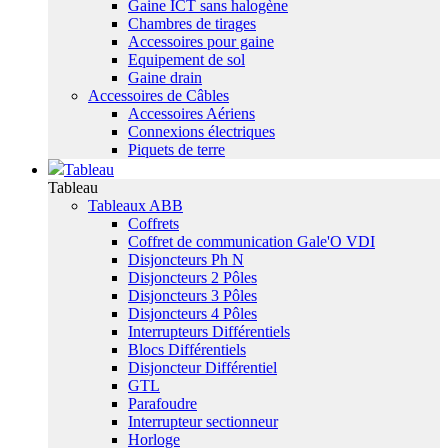
Gaine ICT sans halogène
Chambres de tirages
Accessoires pour gaine
Equipement de sol
Gaine drain
Accessoires de Câbles
Accessoires Aériens
Connexions électriques
Piquets de terre
Tableau
Tableau
Tableaux ABB
Coffrets
Coffret de communication Gale'O VDI
Disjoncteurs Ph N
Disjoncteurs 2 Pôles
Disjoncteurs 3 Pôles
Disjoncteurs 4 Pôles
Interrupteurs Différentiels
Blocs Différentiels
Disjoncteur Différentiel
GTL
Parafoudre
Interrupteur sectionneur
Horloge