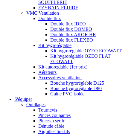
SOUFFLERIE
EZYBAIN FLUIDE
VMC Ventilation
Double flux
Double flux IDEO
Double flux DOMEO
Double flux AKOR HR
Double flux FLEXEO
Kit hygroréglable
Kit hygroréglable OZEO ECOWATT
Kit hygroréglable OZEO FLAT
ECOWATT
Kit autoreglable (1er prix)
Aérateurs
Accessoires ventilation
Bouche hygroréglable D125
Bouche hygroréglable D80
Gaine PVC isolée
S'équiper
Outillages
Tournevis
Pinces coupantes
Pinces à sertir
Dénude câble
Aiguilles tire-fils