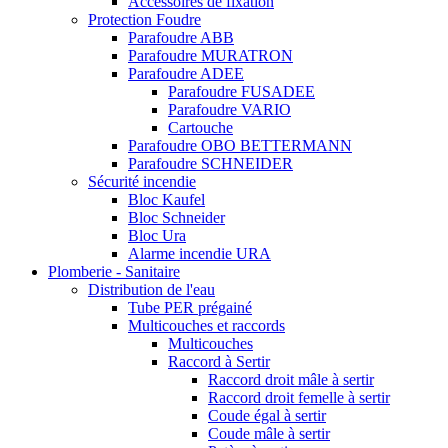
Accessoires de fixation
Protection Foudre
Parafoudre ABB
Parafoudre MURATRON
Parafoudre ADEE
Parafoudre FUSADEE
Parafoudre VARIO
Cartouche
Parafoudre OBO BETTERMANN
Parafoudre SCHNEIDER
Sécurité incendie
Bloc Kaufel
Bloc Schneider
Bloc Ura
Alarme incendie URA
Plomberie - Sanitaire
Distribution de l'eau
Tube PER prégainé
Multicouches et raccords
Multicouches
Raccord à Sertir
Raccord droit mâle à sertir
Raccord droit femelle à sertir
Coude égal à sertir
Coude mâle à sertir