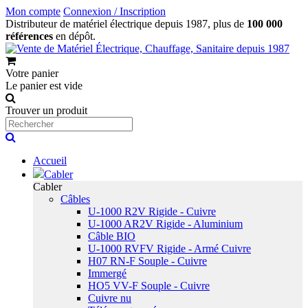
Mon compte
Connexion / Inscription
Distributeur de matériel électrique depuis 1987, plus de
100 000
références
en dépôt.
Votre panier
Le panier est vide
Trouver un produit
Accueil
Cabler
Cabler
Câbles
U-1000 R2V Rigide - Cuivre
U-1000 AR2V Rigide - Aluminium
Câble BIO
U-1000 RVFV Rigide - Armé Cuivre
H07 RN-F Souple - Cuivre
Immergé
HO5 VV-F Souple - Cuivre
Cuivre nu