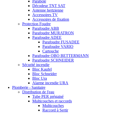
Parabole
Décodeur TNT SAT
Antenne hertzienne
Accessoires TV
Accessoires de fixation
Protection Foudre
Parafoudre ABB
Parafoudre MURATRON
Parafoudre ADEE
Parafoudre FUSADEE
Parafoudre VARIO
Cartouche
Parafoudre OBO BETTERMANN
Parafoudre SCHNEIDER
Sécurité incendie
Bloc Kaufel
Bloc Schneider
Bloc Ura
Alarme incendie URA
Plomberie - Sanitaire
Distribution de l'eau
Tube PER prégainé
Multicouches et raccords
Multicouches
Raccord à Sertir