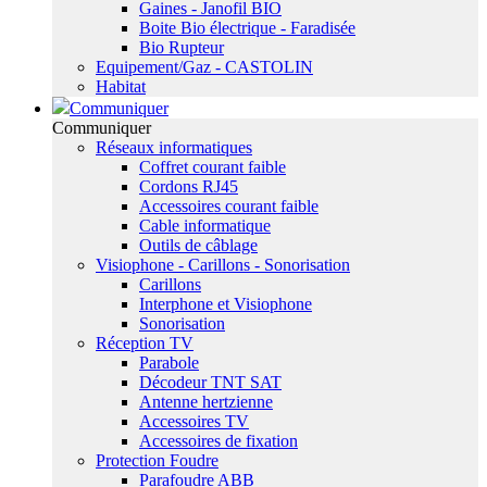
Gaines - Janofil BIO
Boite Bio électrique - Faradisée
Bio Rupteur
Equipement/Gaz - CASTOLIN
Habitat
Communiquer
Communiquer
Réseaux informatiques
Coffret courant faible
Cordons RJ45
Accessoires courant faible
Cable informatique
Outils de câblage
Visiophone - Carillons - Sonorisation
Carillons
Interphone et Visiophone
Sonorisation
Réception TV
Parabole
Décodeur TNT SAT
Antenne hertzienne
Accessoires TV
Accessoires de fixation
Protection Foudre
Parafoudre ABB