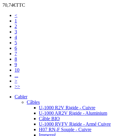
70,74€
TTC
<
1
2
3
4
5
6
7
8
9
10
...
>
>>
Cabler
Câbles
U-1000 R2V Rigide - Cuivre
U-1000 AR2V Rigide - Aluminium
Câble BIO
U-1000 RVFV Rigide - Armé Cuivre
H07 RN-F Souple - Cuivre
Immergé