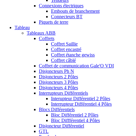
Tendeurs
Connexions électriques
Embouts de branchement
Connecteurs BT
Piquets de terre
Tableau
Tableaux ABB
Coffrets
Coffret Saillie
Coffret encastré
Coffret étanche gewiss
Coffret câblé
Coffret de communication Gale'O VDI
Disjoncteurs Ph N
Disjoncteurs 2 Pôles
Disjoncteurs 3 Pôles
Disjoncteurs 4 Pôles
Interrupteurs Différentiels
Interupteur Différentiel 2 Pôles
Interrupteur Différentiel 4 Pôles
Blocs Différentiels
Bloc Différentiel 2 Pôles
Bloc Diffférentiel 4 Pôles
Disjoncteur Différentiel
GTL