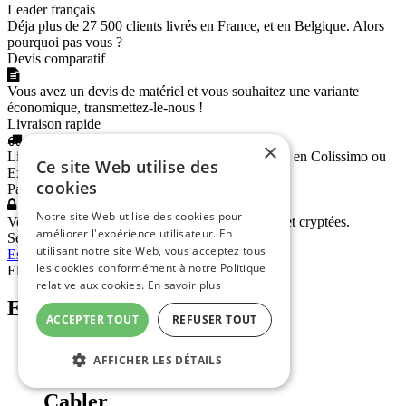
Leader français
Déja plus de 27 500 clients livrés en France, et en Belgique. Alors
pourquoi pas vous ?
Devis comparatif
Vous avez un devis de matériel et vous souhaitez une variante
économique, transmettez-le-nous !
Livraison rapide
×
Livraison rapide partout en France et en Belgique en Colissimo ou
Ce site Web utilise des
Exapaq.
cookies
Paiement sécurisé
Notre site Web utilise des cookies pour
Vos transactions et données bancaires sécurisées et cryptées.
améliorer l'expérience utilisateur. En
Service Client
utilisant notre site Web, vous acceptez tous
Espace Pro
|
FAQ
|
Paiement sécurisé
|
CGV
les cookies conformément à notre Politique
Electricitepro.com © 2026
-
Mentions légales
relative aux cookies.
En savoir plus
ElectricitéPro.com
ACCEPTER TOUT
REFUSER TOUT
Accueil
AFFICHER LES DÉTAILS
Cabler
Cabler