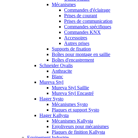
Mécanismes
Commandes d'éclairage
Prises de courant
Prises de communication
Commandes spécifiques
Commandes KNX
Accessoires
Autres prises
Supports de fixation
Boîtes pour montage en saillie
Boîtes d'encastrement
Schneider Ovalis
Anthracite
Blanc
Mureva Styl
Mureva Styl Saillie
Mureva Styl Encastré
Hager Systo
Mécanismes Systo
Plaques et support Systo
Hager Kallysta
Mécanismes Kallysta
Enjoliveurs pour mécanismes
Plaques de finition Kallysta
Equipement Industrie