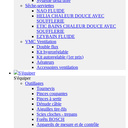
Système delta dore
Sêche-serviettes
NAO FLUIDE
HELIA CHALEUR DOUCE AVEC
SOUFFLERIE
ETIC BAINS CHALEUR DOUCE AVEC
SOUFFLERIE
EZYBAIN FLUIDE
VMC Ventilation
Double flux
Kit hygroréglable
Kit autoreglable (1er prix)
Aérateurs
Accessoires ventilation
S'équiper
S'équiper
Outillages
Tournevis
Pinces coupantes
Pinces à sertir
Dénude câble
Aiguilles tire-fils
Scies cloches - trepans
Forêts BOSCH
Appareils de mesure et de contrôle