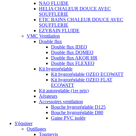
NAO FLUIDE
HELIA CHALEUR DOUCE AVEC
SOUFFLERIE
ETIC BAINS CHALEUR DOUCE AVEC
SOUFFLERIE
EZYBAIN FLUIDE
VMC Ventilation
Double flux
Double flux IDEO
Double flux DOMEO
Double flux AKOR HR
Double flux FLEXEO
Kit hygroréglable
Kit hygroréglable OZEO ECOWATT
Kit hygroréglable OZEO FLAT
ECOWATT
Kit autoreglable (1er prix)
Aérateurs
Accessoires ventilation
Bouche hygroréglable D125
Bouche hygroréglable D80
Gaine PVC isolée
S'équiper
Outillages
Tournevis