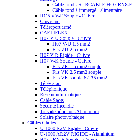
Câble rond - SUBCABLE HO7 RN8-F
Câble rond à immergé - alimentaire
HO5 VV-F Souple - Cuivre
Cuivre nu
Téléreport armé
CAELIFLEX
H07 V-U Souple - Cuivre
H07 V-U 1.5 mm2
Fils VU 2.5 mm2
H07 V-R Rigide - Cuivre
H07 V-K Souple - Cuivre
Fils VK 1.5 mm2 souple
Fils VK 2.5 mm2 souple
Fils VK souple 6 à 35 mm2
Télévision
Téléphonique
Réseau informatique
Cable Spots
Sécurité incendie
Torsade aérienne -Aluminium
Solaire photovoltaïque
Câbles Chutes
U-1000 R2V Rigide - Cuivre
U-1000 AR2V RIGIDE - Aluminium
H07 - RN-F Souple - Cuivre