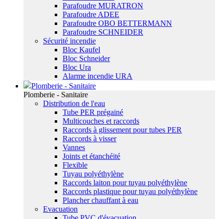
Parafoudre MURATRON
Parafoudre ADEE
Parafoudre OBO BETTERMANN
Parafoudre SCHNEIDER
Sécurité incendie
Bloc Kaufel
Bloc Schneider
Bloc Ura
Alarme incendie URA
Plomberie - Sanitaire
Plomberie - Sanitaire
Distribution de l'eau
Tube PER prégainé
Multicouches et raccords
Raccords à glissement pour tubes PER
Raccords à visser
Vannes
Joints et étanchéité
Flexible
Tuyau polyéthylène
Raccords laiton pour tuyau polyéthylène
Raccords plastique pour tuyau polyéthylène
Plancher chauffant à eau
Evacuation
Tube PVC d'évacuation