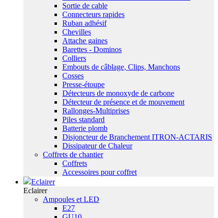
Sortie de cable
Connecteurs rapides
Ruban adhésif
Chevilles
Attache gaines
Barettes - Dominos
Colliers
Embouts de câblage, Clips, Manchons
Cosses
Presse-étoupe
Détecteurs de monoxyde de carbone
Détecteur de présence et de mouvement
Rallonges-Multiprises
Piles standard
Batterie plomb
Disjoncteur de Branchement ITRON-ACTARIS
Dissipateur de Chaleur
Coffrets de chantier
Coffrets
Accessoires pour coffret
Eclairer
Eclairer
Ampoules et LED
E27
GU10