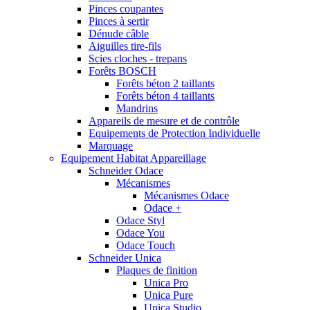
Pinces coupantes
Pinces à sertir
Dénude câble
Aiguilles tire-fils
Scies cloches - trepans
Forêts BOSCH
Forêts béton 2 taillants
Forêts béton 4 taillants
Mandrins
Appareils de mesure et de contrôle
Equipements de Protection Individuelle
Marquage
Equipement Habitat Appareillage
Schneider Odace
Mécanismes
Mécanismes Odace
Odace +
Odace Styl
Odace You
Odace Touch
Schneider Unica
Plaques de finition
Unica Pro
Unica Pure
Unica Studio