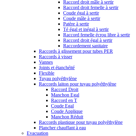
Raccord droit mâle à sertir
Raccord droit femelle à sertir
Coude égal à sertir
Coude mâle à sertir
Patère à sertir
Té égal et inégal à sertir
Raccord femelle écrou libre à sertir
Raccord droit égal à sertir
Raccordement sanitaire
Raccords à glissement pour tubes PER
Raccords à visser
Vannes
Joints et étanchéité
Flexible
Tuyau polyéthylène
Raccords laiton pour tuyau polyéthylène
Raccord Droit
Manchon Egal
Raccord en T
Coude Egal
Coude Applique
Manchon Réduit
Raccords plastique pour tuyau polyéthylène
Plancher chauffant à eau
Evacuation