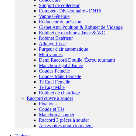
Support de collecteur
Compteur Divisionnaire - DN15
Vanne Générale
Réducteur de préssion
Clapet Anti-Poultion & Robinet de Vidange
Robinet de machine a laver & WC
Robinet Extérieur
Allonge Lisse
Purgeur d'air automatique
Mini vannes
Demi Raccord Douille (Écrou tournant)
Manchon Egal à Butée
Coudes Femelle
Coudes Mâle-Femelle
Te Egal Femelle
Te Egal Mâle
Robinet de chauffage
Raccord cuivre à souder
Fixations
Coude et Tés
Manchon à souder
Raccord 3 pièces à souder
Accessoires pour circulateur
Tableau