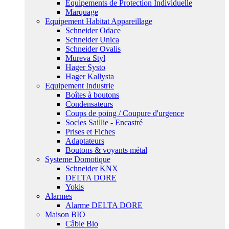
Equipements de Protection Individuelle
Marquage
Equipement Habitat Appareillage
Schneider Odace
Schneider Unica
Schneider Ovalis
Mureva Styl
Hager Systo
Hager Kallysta
Equipement Industrie
Boîtes à boutons
Condensateurs
Coups de poing / Coupure d'urgence
Socles Saillie - Encastré
Prises et Fiches
Adaptateurs
Boutons & voyants métal
Systeme Domotique
Schneider KNX
DELTA DORE
Yokis
Alarmes
Alarme DELTA DORE
Maison BIO
Câble Bio