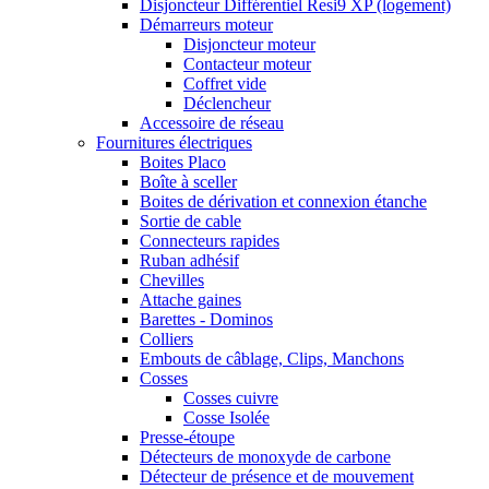
Disjoncteur Différentiel Resi9 XP (logement)
Démarreurs moteur
Disjoncteur moteur
Contacteur moteur
Coffret vide
Déclencheur
Accessoire de réseau
Fournitures électriques
Boites Placo
Boîte à sceller
Boites de dérivation et connexion étanche
Sortie de cable
Connecteurs rapides
Ruban adhésif
Chevilles
Attache gaines
Barettes - Dominos
Colliers
Embouts de câblage, Clips, Manchons
Cosses
Cosses cuivre
Cosse Isolée
Presse-étoupe
Détecteurs de monoxyde de carbone
Détecteur de présence et de mouvement