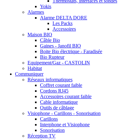
Thermostats, interfaces et sondes
Yokis
Alarmes
Alarme DELTA DORE
Les Packs
Accessoires
Maison BIO
Câble Bio
Gaines - Janofil BIO
Boite Bio électrique - Faradisée
Bio Rupteur
Equipement/Gaz - CASTOLIN
Habitat
Communiquer
Réseaux informatiques
Coffret courant faible
Cordons RJ45
Accessoires courant faible
Cable informatique
Outils de câblage
Visiophone - Carillons - Sonorisation
Carillons
Interphone et Visiophone
Sonorisation
Réception TV