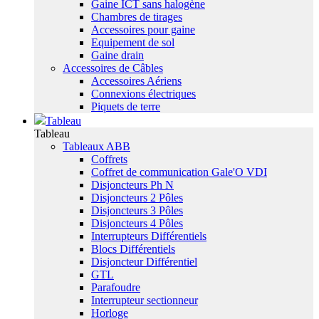
Gaine ICT sans halogène
Chambres de tirages
Accessoires pour gaine
Equipement de sol
Gaine drain
Accessoires de Câbles
Accessoires Aériens
Connexions électriques
Piquets de terre
Tableau
Tableau
Tableaux ABB
Coffrets
Coffret de communication Gale'O VDI
Disjoncteurs Ph N
Disjoncteurs 2 Pôles
Disjoncteurs 3 Pôles
Disjoncteurs 4 Pôles
Interrupteurs Différentiels
Blocs Différentiels
Disjoncteur Différentiel
GTL
Parafoudre
Interrupteur sectionneur
Horloge