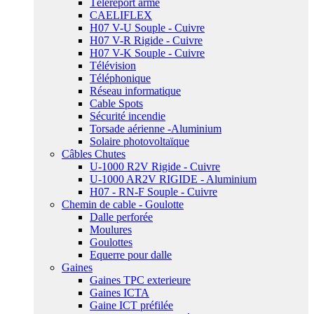
Téléreport armé
CAELIFLEX
H07 V-U Souple - Cuivre
H07 V-R Rigide - Cuivre
H07 V-K Souple - Cuivre
Télévision
Téléphonique
Réseau informatique
Cable Spots
Sécurité incendie
Torsade aérienne -Aluminium
Solaire photovoltaïque
Câbles Chutes
U-1000 R2V Rigide - Cuivre
U-1000 AR2V RIGIDE - Aluminium
H07 - RN-F Souple - Cuivre
Chemin de cable - Goulotte
Dalle perforée
Moulures
Goulottes
Equerre pour dalle
Gaines
Gaines TPC exterieure
Gaines ICTA
Gaine ICT préfilée