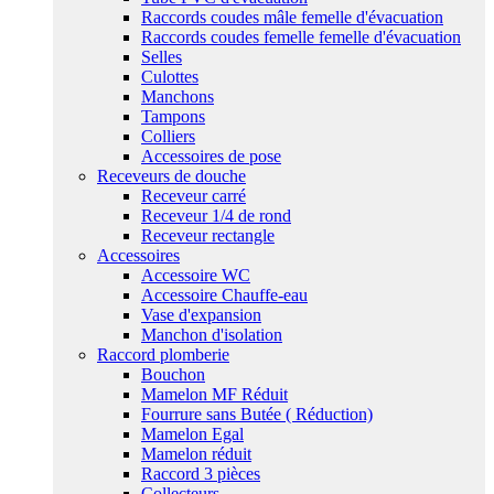
Raccords coudes mâle femelle d'évacuation
Raccords coudes femelle femelle d'évacuation
Selles
Culottes
Manchons
Tampons
Colliers
Accessoires de pose
Receveurs de douche
Receveur carré
Receveur 1/4 de rond
Receveur rectangle
Accessoires
Accessoire WC
Accessoire Chauffe-eau
Vase d'expansion
Manchon d'isolation
Raccord plomberie
Bouchon
Mamelon MF Réduit
Fourrure sans Butée ( Réduction)
Mamelon Egal
Mamelon réduit
Raccord 3 pièces
Collecteurs