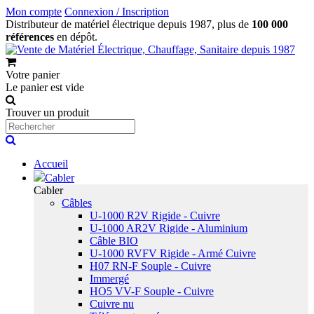
Mon compte
Connexion / Inscription
Distributeur de matériel électrique depuis 1987, plus de
100 000
références
en dépôt.
Votre panier
Le panier est vide
Trouver un produit
Accueil
Cabler
Cabler
Câbles
U-1000 R2V Rigide - Cuivre
U-1000 AR2V Rigide - Aluminium
Câble BIO
U-1000 RVFV Rigide - Armé Cuivre
H07 RN-F Souple - Cuivre
Immergé
HO5 VV-F Souple - Cuivre
Cuivre nu