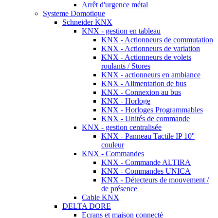
Arrêt d'urgence métal
Systeme Domotique
Schneider KNX
KNX - gestion en tableau
KNX - Actionneurs de commutation
KNX - Actionneurs de variation
KNX - Actionneurs de volets
roulants / Stores
KNX - actionneurs en ambiance
KNX - Alimentation de bus
KNX - Connexion au bus
KNX - Horloge
KNX - Horloges Programmables
KNX - Unités de commande
KNX - gestion centralisée
KNX - Panneau Tactile IP 10''
couleur
KNX - Commandes
KNX - Commande ALTIRA
KNX - Commandes UNICA
KNX - Détecteurs de mouvement /
de présence
Cable KNX
DELTA DORE
Ecrans et maison connecté