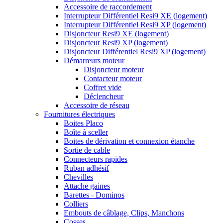
Accessoire de raccordement
Interrupteur Différentiel Resi9 XE (logement)
Interrupteur Différentiel Resi9 XP (logement)
Disjoncteur Resi9 XE (logement)
Disjoncteur Resi9 XP (logement)
Disjoncteur Différentiel Resi9 XP (logement)
Démarreurs moteur
Disjoncteur moteur
Contacteur moteur
Coffret vide
Déclencheur
Accessoire de réseau
Fournitures électriques
Boites Placo
Boîte à sceller
Boites de dérivation et connexion étanche
Sortie de cable
Connecteurs rapides
Ruban adhésif
Chevilles
Attache gaines
Barettes - Dominos
Colliers
Embouts de câblage, Clips, Manchons
Cosses