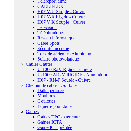
Téléreport armé
CAELIFLEX
H07 V-U Souple - Cuivre
H07 V-R Rigide - Cuivre
H07 V-K Souple - Cuivre
Télévision
Téléphonique
Réseau informatique
Cable Spots
Sécurité incendie
Torsade aérienne -Aluminium
Solaire photovoltaïque
Câbles Chutes
U-1000 R2V Rigide - Cuivre
U-1000 AR2V RIGIDE - Aluminium
H07 - RN-F Souple - Cuivre
Chemin de cable - Goulotte
Dalle perforée
Moulures
Goulottes
Equerre pour dalle
Gaines
Gaines TPC exterieure
Gaines ICTA
Gaine ICT préfilée