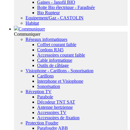
Gaines - Janofil BIO
Boite Bio électrique - Faradisée
Bio Rupteur
Equipement/Gaz - CASTOLIN
Habitat
Communiquer
Communiquer
Réseaux informatiques
Coffret courant faible
Cordons RJ45
Accessoires courant faible
Cable informatique
Outils de câblage
Visiophone - Carillons - Sonorisation
Carillons
Interphone et Visiophone
Sonorisation
Réception TV
Parabole
Décodeur TNT SAT
Antenne hertzienne
Accessoires TV
Accessoires de fixation
Protection Foudre
Parafoudre ABB