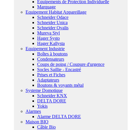
Equipements de Protection Individuelle
Marquage
Equipement Habitat Appareillage
Schneider Odace
Schneider Unica
Schneider Ovalis
Mureva Styl
Hager Systo
Hager Kallysta
Equipement Industrie
Boîtes à boutons
Condensateurs
Coups de poing / Coupure d'urgence
Socles Saillie - Encastré
Prises et Fiches
Adaptateurs
Boutons & voyants métal
Systeme Domotique
Schneider KNX
DELTA DORE
Yokis
Alarmes
Alarme DELTA DORE
Maison BIO
Câble Bio