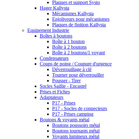
Plaques et support Systo
Hager Kallysta
Mécanismes Kallysta
Enjoliveurs pour mécanismes
Plaques de finition Kallysta
Equipement Industrie
Boîtes à boutons
Boîte à 1 bouton
Boîte à 2 boutons
Boîte à 2 boutons/1 voyant
Condensateurs
Coups de poing / Coupure d'urgence
Déverrouillage à clé
Tourner pour déverrouiller
Pousser - Tirer
Socles Saillie - Encastré
Prises et Fiches
Adaptateurs
P17 - Prises
P17 - Socles de connecteurs
P17 - Prises camping
Boutons & voyants métal
Boutons poussoirs métal
Boutons tournants métal
Voyants lumineux métal