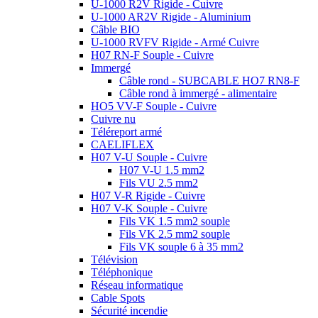
U-1000 R2V Rigide - Cuivre
U-1000 AR2V Rigide - Aluminium
Câble BIO
U-1000 RVFV Rigide - Armé Cuivre
H07 RN-F Souple - Cuivre
Immergé
Câble rond - SUBCABLE HO7 RN8-F
Câble rond à immergé - alimentaire
HO5 VV-F Souple - Cuivre
Cuivre nu
Téléreport armé
CAELIFLEX
H07 V-U Souple - Cuivre
H07 V-U 1.5 mm2
Fils VU 2.5 mm2
H07 V-R Rigide - Cuivre
H07 V-K Souple - Cuivre
Fils VK 1.5 mm2 souple
Fils VK 2.5 mm2 souple
Fils VK souple 6 à 35 mm2
Télévision
Téléphonique
Réseau informatique
Cable Spots
Sécurité incendie