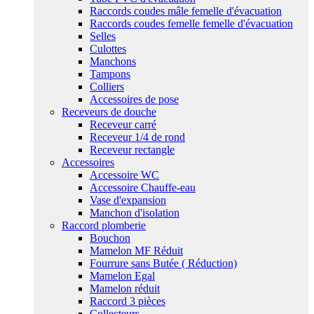
Raccords coudes mâle femelle d'évacuation
Raccords coudes femelle femelle d'évacuation
Selles
Culottes
Manchons
Tampons
Colliers
Accessoires de pose
Receveurs de douche
Receveur carré
Receveur 1/4 de rond
Receveur rectangle
Accessoires
Accessoire WC
Accessoire Chauffe-eau
Vase d'expansion
Manchon d'isolation
Raccord plomberie
Bouchon
Mamelon MF Réduit
Fourrure sans Butée ( Réduction)
Mamelon Egal
Mamelon réduit
Raccord 3 pièces
Collecteurs