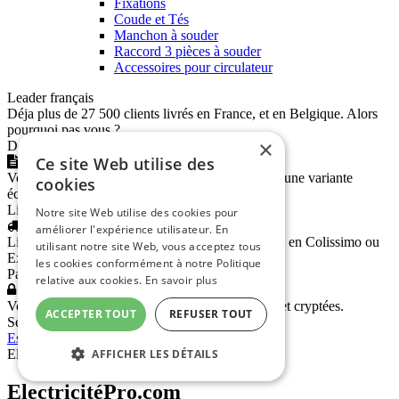
Fixations
Coude et Tés
Manchon à souder
Raccord 3 pièces à souder
Accessoires pour circulateur
Leader français
Déja plus de 27 500 clients livrés en France, et en Belgique. Alors
pourquoi pas vous ?
×
Devis comparatif
Ce site Web utilise des
Vous avez un devis de matériel et vous souhaitez une variante
cookies
économique, transmettez-le-nous !
Livraison rapide
Notre site Web utilise des cookies pour
améliorer l'expérience utilisateur. En
Livraison rapide partout en France et en Belgique en Colissimo ou
utilisant notre site Web, vous acceptez tous
Exapaq.
les cookies conformément à notre Politique
Paiement sécurisé
relative aux cookies.
En savoir plus
Vos transactions et données bancaires sécurisées et cryptées.
ACCEPTER TOUT
REFUSER TOUT
Service Client
Espace Pro
|
FAQ
|
Paiement sécurisé
|
CGV
AFFICHER LES DÉTAILS
Electricitepro.com © 2026
-
Mentions légales
ElectricitéPro.com