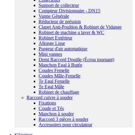
Support de collecteur
Compteur Divisionnaire - DN15
Vanne Générale
Réducteur de préssion
Clapet Anti-Poultion & Robinet de Vidange
Robinet de machine a laver & WC
Robinet Extérieur
Allonge Lisse
Purgeur d'air automatique
Mini vannes
Demi Raccord Douille (Écrou tournant)
Manchon Egal à Butée
Coudes Femelle
Coudes Mâle-Femelle
Te Egal Femelle
Te Egal Mâle
Robinet de chauffage
Raccord cuivre à souder
Fixations
Coude et Tés
Manchon à souder
Raccord 3 pièces à souder
Accessoires pour circulateur
S'équiper