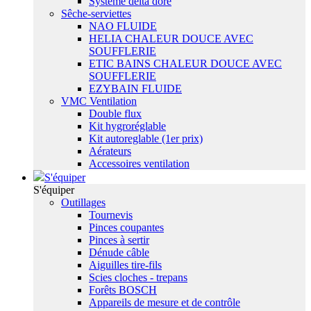
Système delta dore
Sêche-serviettes
NAO FLUIDE
HELIA CHALEUR DOUCE AVEC
SOUFFLERIE
ETIC BAINS CHALEUR DOUCE AVEC
SOUFFLERIE
EZYBAIN FLUIDE
VMC Ventilation
Double flux
Kit hygroréglable
Kit autoreglable (1er prix)
Aérateurs
Accessoires ventilation
S'équiper
S'équiper
Outillages
Tournevis
Pinces coupantes
Pinces à sertir
Dénude câble
Aiguilles tire-fils
Scies cloches - trepans
Forêts BOSCH
Appareils de mesure et de contrôle