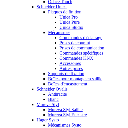
Odace Touch
Schneider Unica
Plaques de finition
Unica Pro
Unica Pure
Unica Studio
Mécanismes
Commandes d'éclairage
Prises de courant
Prises de communication
Commandes spécifiques
Commandes KNX
Accessoires
Autres prises
Supports de fixation
Boîtes pour montage en saillie
Boîtes d'encastrement
Schneider Ovalis
Anthracite
Blanc
Mureva Styl
Mureva Styl Saillie
Mureva Styl Encastré
Hager Systo
Mécanismes Systo