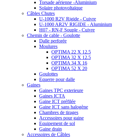
Torsade aérienne -Aluminium
Solaire photovoltaïque
Câbles Chutes
U-1000 R2V Rigide - Cuivre
U-1000 AR2V RIGIDE - Aluminium
H07 - RN-F Souple - Cuivre
Chemin de cable - Goulotte
Dalle perforée
Moulures
OPTIMA 22 X 12.5
OPTIMA 32 X 12.5
OPTIMA 34 X 16
OPTIMA 52 X 20
Goulottes
Equerre pour dalle
Gaines
Gaines TPC exterieure
Gaines ICTA
Gaine ICT préfilée
Gaine ICT sans halogène
Chambres de tirages
Accessoires pour gaine
Equipement de sol
Gaine drain
Accessoires de Câbles