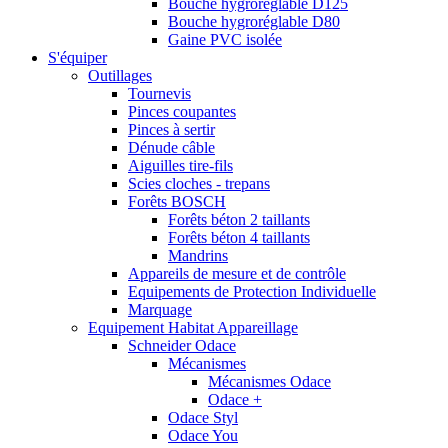
Bouche hygroréglable D125
Bouche hygroréglable D80
Gaine PVC isolée
S'équiper
Outillages
Tournevis
Pinces coupantes
Pinces à sertir
Dénude câble
Aiguilles tire-fils
Scies cloches - trepans
Forêts BOSCH
Forêts béton 2 taillants
Forêts béton 4 taillants
Mandrins
Appareils de mesure et de contrôle
Equipements de Protection Individuelle
Marquage
Equipement Habitat Appareillage
Schneider Odace
Mécanismes
Mécanismes Odace
Odace +
Odace Styl
Odace You