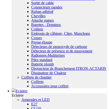
Sortie de cable
Connecteurs rapides
Ruban adhésif
Chevilles
Attache gaines
Barettes - Dominos
Colliers
Embouts de câblage, Clips, Manchons
Cosses
Presse-étoupe
Détecteurs de monoxyde de carbone
Détecteur de présence et de mouvement
Rallonges-Multiprises
Piles standard
Batterie plomb
Disjoncteur de Branchement ITRON-ACTARIS
Dissipateur de Chaleur
Coffrets de chantier
Coffrets
Accessoires pour coffret
Eclairer
Eclairer
Ampoules et LED
E27
GU10