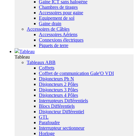
Gaine ICT sans halogène
Chambres de tirages
Accessoires pour gaine
Equipement de sol
Gaine drain
Accessoires de Câbles
Accessoires Aériens
Connexions électriques
Piquets de terre
Tableau
Tableau
Tableaux ABB
Coffrets
Coffret de communication Gale'O VDI
Disjoncteurs Ph N
Disjoncteurs 2 Pôles
Disjoncteurs 3 Pôles
Disjoncteurs 4 Pôles
Interrupteurs Différentiels
Blocs Différentiels
Disjoncteur Différentiel
GTL
Parafoudre
Interrupteur sectionneur
Horloge