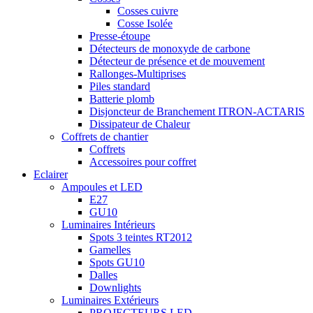
Cosses cuivre
Cosse Isolée
Presse-étoupe
Détecteurs de monoxyde de carbone
Détecteur de présence et de mouvement
Rallonges-Multiprises
Piles standard
Batterie plomb
Disjoncteur de Branchement ITRON-ACTARIS
Dissipateur de Chaleur
Coffrets de chantier
Coffrets
Accessoires pour coffret
Eclairer
Ampoules et LED
E27
GU10
Luminaires Intérieurs
Spots 3 teintes RT2012
Gamelles
Spots GU10
Dalles
Downlights
Luminaires Extérieurs
PROJECTEURS LED