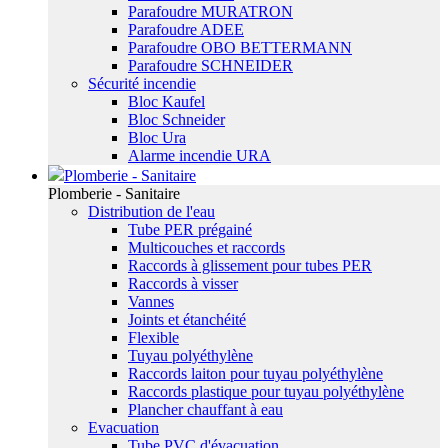
Parafoudre MURATRON
Parafoudre ADEE
Parafoudre OBO BETTERMANN
Parafoudre SCHNEIDER
Sécurité incendie
Bloc Kaufel
Bloc Schneider
Bloc Ura
Alarme incendie URA
Plomberie - Sanitaire
Plomberie - Sanitaire
Distribution de l'eau
Tube PER prégainé
Multicouches et raccords
Raccords à glissement pour tubes PER
Raccords à visser
Vannes
Joints et étanchéité
Flexible
Tuyau polyéthylène
Raccords laiton pour tuyau polyéthylène
Raccords plastique pour tuyau polyéthylène
Plancher chauffant à eau
Evacuation
Tube PVC d'évacuation