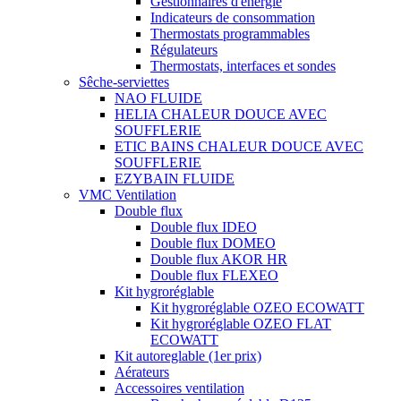
Gestionnaires d'énergie
Indicateurs de consommation
Thermostats programmables
Régulateurs
Thermostats, interfaces et sondes
Sêche-serviettes
NAO FLUIDE
HELIA CHALEUR DOUCE AVEC
SOUFFLERIE
ETIC BAINS CHALEUR DOUCE AVEC
SOUFFLERIE
EZYBAIN FLUIDE
VMC Ventilation
Double flux
Double flux IDEO
Double flux DOMEO
Double flux AKOR HR
Double flux FLEXEO
Kit hygroréglable
Kit hygroréglable OZEO ECOWATT
Kit hygroréglable OZEO FLAT
ECOWATT
Kit autoreglable (1er prix)
Aérateurs
Accessoires ventilation