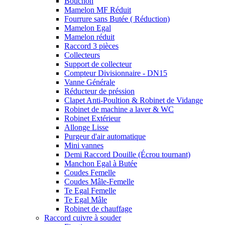
Bouchon
Mamelon MF Réduit
Fourrure sans Butée ( Réduction)
Mamelon Egal
Mamelon réduit
Raccord 3 pièces
Collecteurs
Support de collecteur
Compteur Divisionnaire - DN15
Vanne Générale
Réducteur de préssion
Clapet Anti-Poultion & Robinet de Vidange
Robinet de machine a laver & WC
Robinet Extérieur
Allonge Lisse
Purgeur d'air automatique
Mini vannes
Demi Raccord Douille (Écrou tournant)
Manchon Egal à Butée
Coudes Femelle
Coudes Mâle-Femelle
Te Egal Femelle
Te Egal Mâle
Robinet de chauffage
Raccord cuivre à souder