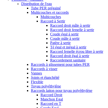
Distribution de l'eau
Tube PER prégainé
Multicouches et raccords
Multicouches
Raccord à Sertir
Raccord droit mâle à sertir
Raccord droit femelle à sertir
Coude égal à sertir
Coude mâle à sertir
Patère à sertir
Té égal et inégal à sertir
Raccord femelle écrou libre à sertir
Raccord droit égal à sertir
Raccordement sanitaire
Raccords à glissement pour tubes PER
Raccords à visser
Vannes
Joints et étanchéité
Flexible
Tuyau polyéthylène
Raccords laiton pour tuyau polyéthylène
Raccord Droit
Manchon Egal
Raccord en T
Coude Egal