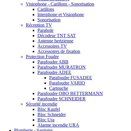
Visiophone - Carillons - Sonorisation
Carillons
Interphone et Visiophone
Sonorisation
Réception TV
Parabole
Décodeur TNT SAT
Antenne hertzienne
Accessoires TV
Accessoires de fixation
Protection Foudre
Parafoudre ABB
Parafoudre MURATRON
Parafoudre ADEE
Parafoudre FUSADEE
Parafoudre VARIO
Cartouche
Parafoudre OBO BETTERMANN
Parafoudre SCHNEIDER
Sécurité incendie
Bloc Kaufel
Bloc Schneider
Bloc Ura
Alarme incendie URA
Plomberie - Sanitaire