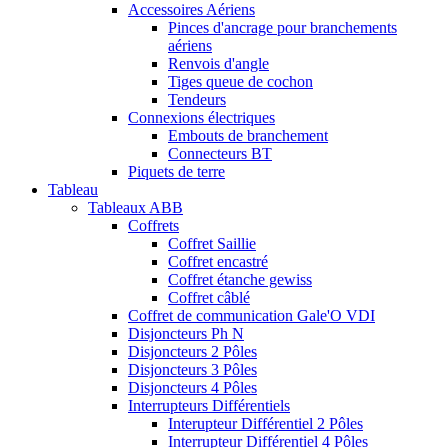
Accessoires Aériens
Pinces d'ancrage pour branchements
aériens
Renvois d'angle
Tiges queue de cochon
Tendeurs
Connexions électriques
Embouts de branchement
Connecteurs BT
Piquets de terre
Tableau
Tableaux ABB
Coffrets
Coffret Saillie
Coffret encastré
Coffret étanche gewiss
Coffret câblé
Coffret de communication Gale'O VDI
Disjoncteurs Ph N
Disjoncteurs 2 Pôles
Disjoncteurs 3 Pôles
Disjoncteurs 4 Pôles
Interrupteurs Différentiels
Interupteur Différentiel 2 Pôles
Interrupteur Différentiel 4 Pôles