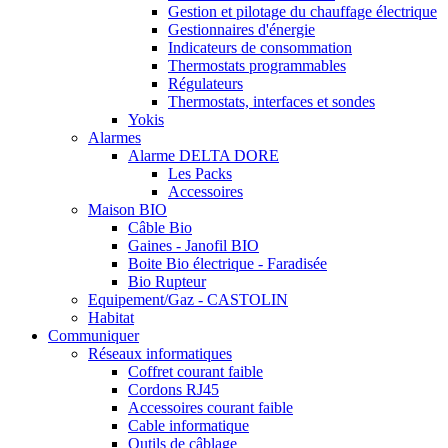
Gestion et pilotage du chauffage électrique
Gestionnaires d'énergie
Indicateurs de consommation
Thermostats programmables
Régulateurs
Thermostats, interfaces et sondes
Yokis
Alarmes
Alarme DELTA DORE
Les Packs
Accessoires
Maison BIO
Câble Bio
Gaines - Janofil BIO
Boite Bio électrique - Faradisée
Bio Rupteur
Equipement/Gaz - CASTOLIN
Habitat
Communiquer
Réseaux informatiques
Coffret courant faible
Cordons RJ45
Accessoires courant faible
Cable informatique
Outils de câblage