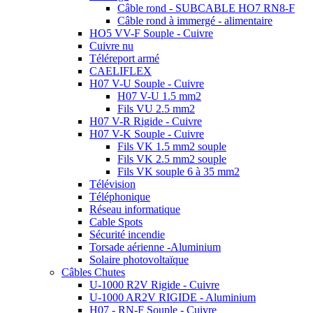
Câble rond - SUBCABLE HO7 RN8-F
Câble rond à immergé - alimentaire
HO5 VV-F Souple - Cuivre
Cuivre nu
Téléreport armé
CAELIFLEX
H07 V-U Souple - Cuivre
H07 V-U 1.5 mm2
Fils VU 2.5 mm2
H07 V-R Rigide - Cuivre
H07 V-K Souple - Cuivre
Fils VK 1.5 mm2 souple
Fils VK 2.5 mm2 souple
Fils VK souple 6 à 35 mm2
Télévision
Téléphonique
Réseau informatique
Cable Spots
Sécurité incendie
Torsade aérienne -Aluminium
Solaire photovoltaïque
Câbles Chutes
U-1000 R2V Rigide - Cuivre
U-1000 AR2V RIGIDE - Aluminium
H07 - RN-F Souple - Cuivre