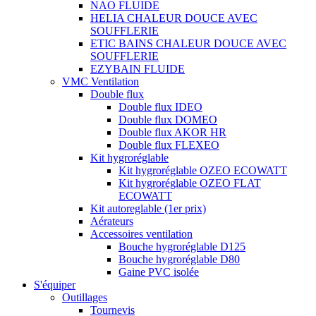
NAO FLUIDE
HELIA CHALEUR DOUCE AVEC
SOUFFLERIE
ETIC BAINS CHALEUR DOUCE AVEC
SOUFFLERIE
EZYBAIN FLUIDE
VMC Ventilation
Double flux
Double flux IDEO
Double flux DOMEO
Double flux AKOR HR
Double flux FLEXEO
Kit hygroréglable
Kit hygroréglable OZEO ECOWATT
Kit hygroréglable OZEO FLAT
ECOWATT
Kit autoreglable (1er prix)
Aérateurs
Accessoires ventilation
Bouche hygroréglable D125
Bouche hygroréglable D80
Gaine PVC isolée
S'équiper
Outillages
Tournevis