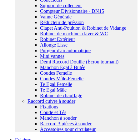
Support de collecteur
Compteur Divisionnaire - DN15
Vanne Générale
Réducteur de préssion
Clapet Anti-Poultion & Robinet de Vidange
Robinet de machine a laver & WC
Robinet Extérieur
Allonge Lisse
Purgeur d'air automatique
Mini vannes
Demi Raccord Douille (Écrou tournant)
Manchon Egal à Butée
Coudes Femelle
Coudes Mâle-Femelle
Te Egal Femelle
Te Egal Mâle
Robinet de chauffage
Raccord cuivre à souder
Fixations
Coude et Tés
Manchon à souder
Raccord 3 pièces à souder
Accessoires pour circulateur
Eclairer