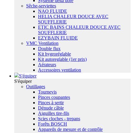
Système delta dore
Sêche-serviettes
NAO FLUIDE
HELIA CHALEUR DOUCE AVEC
SOUFFLERIE
ETIC BAINS CHALEUR DOUCE AVEC
SOUFFLERIE
EZYBAIN FLUIDE
VMC Ventilation
Double flux
Kit hygroréglable
Kit autoreglable (1er prix)
Aérateurs
Accessoires ventilation
S'équiper
S'équiper
Outillages
Tournevis
Pinces coupantes
Pinces à sertir
Dénude câble
Aiguilles tire-fils
Scies cloches - trepans
Forêts BOSCH
Appareils de mesure et de contrôle