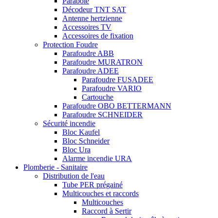
Parabole
Décodeur TNT SAT
Antenne hertzienne
Accessoires TV
Accessoires de fixation
Protection Foudre
Parafoudre ABB
Parafoudre MURATRON
Parafoudre ADEE
Parafoudre FUSADEE
Parafoudre VARIO
Cartouche
Parafoudre OBO BETTERMANN
Parafoudre SCHNEIDER
Sécurité incendie
Bloc Kaufel
Bloc Schneider
Bloc Ura
Alarme incendie URA
Plomberie - Sanitaire
Distribution de l'eau
Tube PER prégainé
Multicouches et raccords
Multicouches
Raccord à Sertir