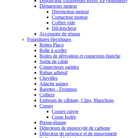
Disjoncteur Différentiel Resi9 XP (logement)
Démarreurs moteur
Disjoncteur moteur
Contacteur moteur
Coffret vide
Déclencheur
Accessoire de réseau
Fournitures électriques
Boites Placo
Boîte à sceller
Boites de dérivation et connexion étanche
Sortie de cable
Connecteurs rapides
Ruban adhésif
Chevilles
Attache gaines
Barettes - Dominos
Colliers
Embouts de câblage, Clips, Manchons
Cosses
Cosses cuivre
Cosse Isolée
Presse-étoupe
Détecteurs de monoxyde de carbone
Détecteur de présence et de mouvement