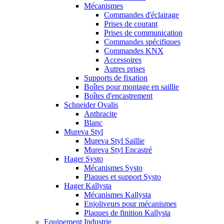
Mécanismes
Commandes d'éclairage
Prises de courant
Prises de communication
Commandes spécifiques
Commandes KNX
Accessoires
Autres prises
Supports de fixation
Boîtes pour montage en saillie
Boîtes d'encastrement
Schneider Ovalis
Anthracite
Blanc
Mureva Styl
Mureva Styl Saillie
Mureva Styl Encastré
Hager Systo
Mécanismes Systo
Plaques et support Systo
Hager Kallysta
Mécanismes Kallysta
Enjoliveurs pour mécanismes
Plaques de finition Kallysta
Equipement Industrie