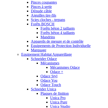
Pinces coupantes
Pinces à sertir
Dénude câble
Aiguilles tire-fils
Scies cloches - trepans
Forêts BOSCH
Forêts béton 2 taillants
Forêts béton 4 taillants
Mandrins
Appareils de mesure et de contrôle
Equipements de Protection Individuelle
Marquage
Equipement Habitat Appareillage
Schneider Odace
Mécanismes
Mécanismes Odace
Odace +
Odace Styl
Odace You
Odace Touch
Schneider Unica
Plaques de finition
Unica Pro
Unica Pure
Unica Studio