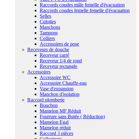
Raccords coudes mâle femelle d'évacuation
Raccords coudes femelle femelle d'évacuation
Selles
Culottes
Manchons
Tampons
Colliers
Accessoires de pose
Receveurs de douche
Receveur carré
Receveur 1/4 de rond
Receveur rectangle
Accessoires
Accessoire WC
Accessoire Chauffe-eau
Vase d'expansion
Manchon d'isolation
Raccord plomberie
Bouchon
Mamelon MF Réduit
Fourrure sans Butée ( Réduction)
Mamelon Egal
Mamelon réduit
Raccord 3 pièces
Collecteurs