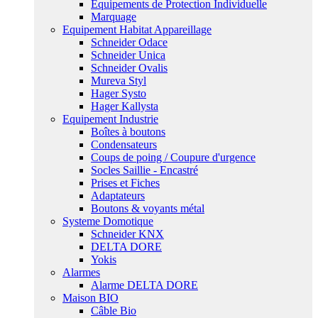
Equipements de Protection Individuelle
Marquage
Equipement Habitat Appareillage
Schneider Odace
Schneider Unica
Schneider Ovalis
Mureva Styl
Hager Systo
Hager Kallysta
Equipement Industrie
Boîtes à boutons
Condensateurs
Coups de poing / Coupure d'urgence
Socles Saillie - Encastré
Prises et Fiches
Adaptateurs
Boutons & voyants métal
Systeme Domotique
Schneider KNX
DELTA DORE
Yokis
Alarmes
Alarme DELTA DORE
Maison BIO
Câble Bio