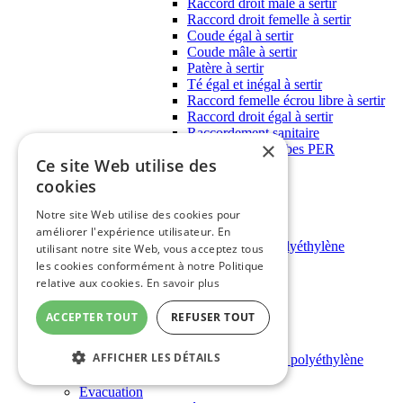
Raccord droit mâle à sertir
Raccord droit femelle à sertir
Coude égal à sertir
Coude mâle à sertir
Patère à sertir
Té égal et inégal à sertir
Raccord femelle écrou libre à sertir
Raccord droit égal à sertir
Raccordement sanitaire
×
Raccords à glissement pour tubes PER
Ce site Web utilise des
Raccords à visser
Vannes
cookies
Joints et étanchéité
Flexible
Notre site Web utilise des cookies pour
Tuyau polyéthylène
améliorer l'expérience utilisateur. En
Raccords laiton pour tuyau polyéthylène
utilisant notre site Web, vous acceptez tous
Raccord Droit
les cookies conformément à notre Politique
Manchon Egal
relative aux cookies.
En savoir plus
Raccord en T
Coude Egal
ACCEPTER TOUT
REFUSER TOUT
Coude Applique
Manchon Réduit
AFFICHER LES DÉTAILS
Raccords plastique pour tuyau polyéthylène
Plancher chauffant à eau
Evacuation