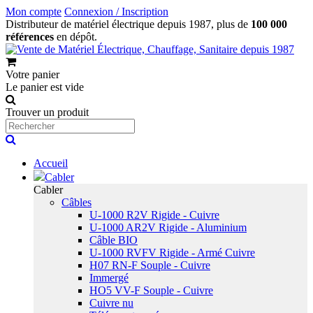
Mon compte
Connexion / Inscription
Distributeur de matériel électrique depuis 1987, plus de
100 000
références
en dépôt.
Votre panier
Le panier est vide
Trouver un produit
Accueil
Cabler
Cabler
Câbles
U-1000 R2V Rigide - Cuivre
U-1000 AR2V Rigide - Aluminium
Câble BIO
U-1000 RVFV Rigide - Armé Cuivre
H07 RN-F Souple - Cuivre
Immergé
HO5 VV-F Souple - Cuivre
Cuivre nu