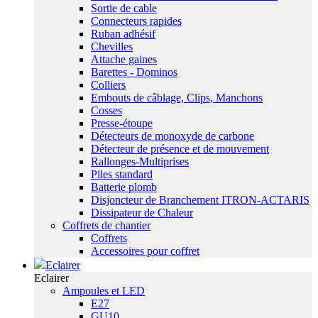
Sortie de cable
Connecteurs rapides
Ruban adhésif
Chevilles
Attache gaines
Barettes - Dominos
Colliers
Embouts de câblage, Clips, Manchons
Cosses
Presse-étoupe
Détecteurs de monoxyde de carbone
Détecteur de présence et de mouvement
Rallonges-Multiprises
Piles standard
Batterie plomb
Disjoncteur de Branchement ITRON-ACTARIS
Dissipateur de Chaleur
Coffrets de chantier
Coffrets
Accessoires pour coffret
Eclairer
Eclairer
Ampoules et LED
E27
GU10