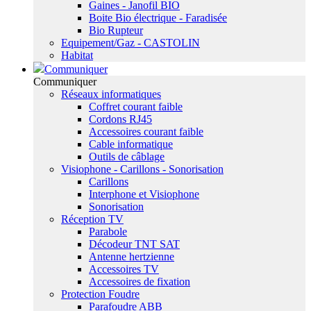
Gaines - Janofil BIO
Boite Bio électrique - Faradisée
Bio Rupteur
Equipement/Gaz - CASTOLIN
Habitat
Communiquer
Communiquer
Réseaux informatiques
Coffret courant faible
Cordons RJ45
Accessoires courant faible
Cable informatique
Outils de câblage
Visiophone - Carillons - Sonorisation
Carillons
Interphone et Visiophone
Sonorisation
Réception TV
Parabole
Décodeur TNT SAT
Antenne hertzienne
Accessoires TV
Accessoires de fixation
Protection Foudre
Parafoudre ABB