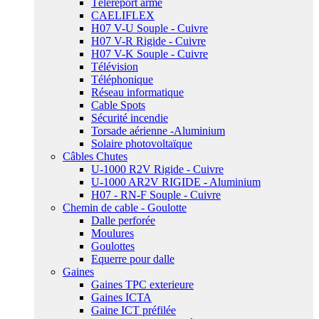
Téléreport armé
CAELIFLEX
H07 V-U Souple - Cuivre
H07 V-R Rigide - Cuivre
H07 V-K Souple - Cuivre
Télévision
Téléphonique
Réseau informatique
Cable Spots
Sécurité incendie
Torsade aérienne -Aluminium
Solaire photovoltaïque
Câbles Chutes
U-1000 R2V Rigide - Cuivre
U-1000 AR2V RIGIDE - Aluminium
H07 - RN-F Souple - Cuivre
Chemin de cable - Goulotte
Dalle perforée
Moulures
Goulottes
Equerre pour dalle
Gaines
Gaines TPC exterieure
Gaines ICTA
Gaine ICT préfilée