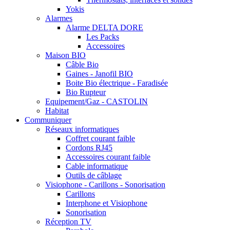
Yokis
Alarmes
Alarme DELTA DORE
Les Packs
Accessoires
Maison BIO
Câble Bio
Gaines - Janofil BIO
Boite Bio électrique - Faradisée
Bio Rupteur
Equipement/Gaz - CASTOLIN
Habitat
Communiquer
Réseaux informatiques
Coffret courant faible
Cordons RJ45
Accessoires courant faible
Cable informatique
Outils de câblage
Visiophone - Carillons - Sonorisation
Carillons
Interphone et Visiophone
Sonorisation
Réception TV