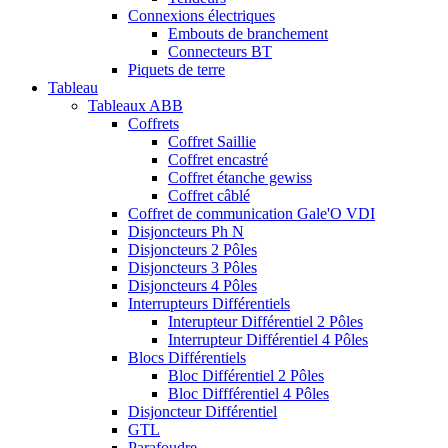
Connexions électriques
Embouts de branchement
Connecteurs BT
Piquets de terre
Tableau
Tableaux ABB
Coffrets
Coffret Saillie
Coffret encastré
Coffret étanche gewiss
Coffret câblé
Coffret de communication Gale'O VDI
Disjoncteurs Ph N
Disjoncteurs 2 Pôles
Disjoncteurs 3 Pôles
Disjoncteurs 4 Pôles
Interrupteurs Différentiels
Interupteur Différentiel 2 Pôles
Interrupteur Différentiel 4 Pôles
Blocs Différentiels
Bloc Différentiel 2 Pôles
Bloc Diffférentiel 4 Pôles
Disjoncteur Différentiel
GTL
Parafoudre