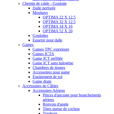
Chemin de cable - Goulotte
Dalle perforée
Moulures
OPTIMA 22 X 12.5
OPTIMA 32 X 12.5
OPTIMA 34 X 16
OPTIMA 52 X 20
Goulottes
Equerre pour dalle
Gaines
Gaines TPC exterieure
Gaines ICTA
Gaine ICT préfilée
Gaine ICT sans halogène
Chambres de tirages
Accessoires pour gaine
Equipement de sol
Gaine drain
Accessoires de Câbles
Accessoires Aériens
Pinces d'ancrage pour branchements
aériens
Renvois d'angle
Tiges queue de cochon
Tendeurs