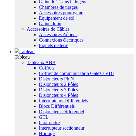
Gaine ICT sans halogène
Chambres de tirages
Accessoires pour gaine
Equipement de sol
Gaine drain
Accessoires de Câbles
Accessoires Aériens
Connexions électriques
Piquets de terre
Tableau
Tableau
Tableaux ABB
Coffrets
Coffret de communication Gale'O VDI
Disjoncteurs Ph N
Disjoncteurs 2 Pôles
Disjoncteurs 3 Pôles
Disjoncteurs 4 Pôles
Interrupteurs Différentiels
Blocs Différentiels
Disjoncteur Différentiel
GTL
Parafoudre
Interrupteur sectionneur
Horloge