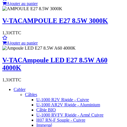
Ajouter au panier
V-TAC
AMPOULE E27 8.5W 3000K
1,31€
TTC
Ajouter au panier
V-TAC
Ampoule LED E27 8.5W A60
4000K
1,31€
TTC
Cabler
Câbles
U-1000 R2V Rigide - Cuivre
U-1000 AR2V Rigide - Aluminium
Câble BIO
U-1000 RVFV Rigide - Armé Cuivre
H07 RN-F Souple - Cuivre
Immergé