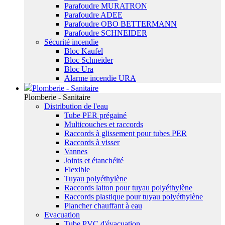
Parafoudre MURATRON
Parafoudre ADEE
Parafoudre OBO BETTERMANN
Parafoudre SCHNEIDER
Sécurité incendie
Bloc Kaufel
Bloc Schneider
Bloc Ura
Alarme incendie URA
Plomberie - Sanitaire
Plomberie - Sanitaire
Distribution de l'eau
Tube PER prégainé
Multicouches et raccords
Raccords à glissement pour tubes PER
Raccords à visser
Vannes
Joints et étanchéité
Flexible
Tuyau polyéthylène
Raccords laiton pour tuyau polyéthylène
Raccords plastique pour tuyau polyéthylène
Plancher chauffant à eau
Evacuation
Tube PVC d'évacuation