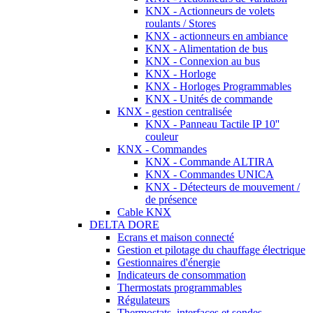
KNX - Actionneurs de volets
roulants / Stores
KNX - actionneurs en ambiance
KNX - Alimentation de bus
KNX - Connexion au bus
KNX - Horloge
KNX - Horloges Programmables
KNX - Unités de commande
KNX - gestion centralisée
KNX - Panneau Tactile IP 10''
couleur
KNX - Commandes
KNX - Commande ALTIRA
KNX - Commandes UNICA
KNX - Détecteurs de mouvement /
de présence
Cable KNX
DELTA DORE
Ecrans et maison connecté
Gestion et pilotage du chauffage électrique
Gestionnaires d'énergie
Indicateurs de consommation
Thermostats programmables
Régulateurs
Thermostats, interfaces et sondes