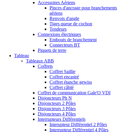
Accessoires Aériens
Pinces d'ancrage pour branchements
aériens
Renvois d'angle
Tiges queue de cochon
Tendeurs
Connexions électriques
Embouts de branchement
Connecteurs BT
Piquets de terre
Tableau
Tableaux ABB
Coffrets
Coffret Saillie
Coffret encastré
Coffret étanche gewiss
Coffret câblé
Coffret de communication Gale'O VDI
Disjoncteurs Ph N
Disjoncteurs 2 Pôles
Disjoncteurs 3 Pôles
Disjoncteurs 4 Pôles
Interrupteurs Différentiels
Interupteur Différentiel 2 Pôles
Interrupteur Différentiel 4 Pôles