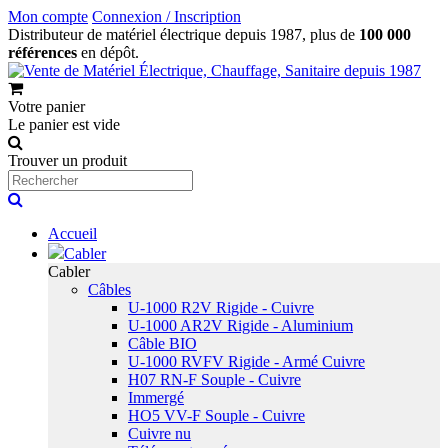
Mon compte
Connexion / Inscription
Distributeur de matériel électrique depuis 1987, plus de
100 000
références
en dépôt.
Votre panier
Le panier est vide
Trouver un produit
Accueil
Cabler
Cabler
Câbles
U-1000 R2V Rigide - Cuivre
U-1000 AR2V Rigide - Aluminium
Câble BIO
U-1000 RVFV Rigide - Armé Cuivre
H07 RN-F Souple - Cuivre
Immergé
HO5 VV-F Souple - Cuivre
Cuivre nu