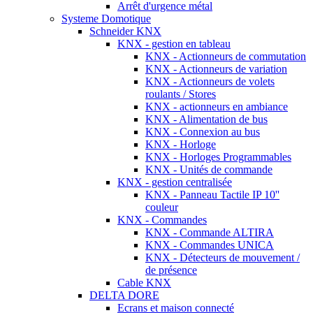
Arrêt d'urgence métal
Systeme Domotique
Schneider KNX
KNX - gestion en tableau
KNX - Actionneurs de commutation
KNX - Actionneurs de variation
KNX - Actionneurs de volets
roulants / Stores
KNX - actionneurs en ambiance
KNX - Alimentation de bus
KNX - Connexion au bus
KNX - Horloge
KNX - Horloges Programmables
KNX - Unités de commande
KNX - gestion centralisée
KNX - Panneau Tactile IP 10''
couleur
KNX - Commandes
KNX - Commande ALTIRA
KNX - Commandes UNICA
KNX - Détecteurs de mouvement /
de présence
Cable KNX
DELTA DORE
Ecrans et maison connecté