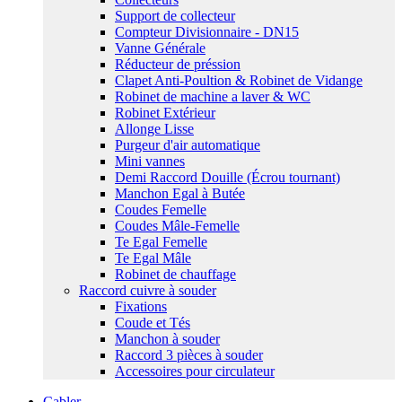
Support de collecteur
Compteur Divisionnaire - DN15
Vanne Générale
Réducteur de préssion
Clapet Anti-Poultion & Robinet de Vidange
Robinet de machine a laver & WC
Robinet Extérieur
Allonge Lisse
Purgeur d'air automatique
Mini vannes
Demi Raccord Douille (Écrou tournant)
Manchon Egal à Butée
Coudes Femelle
Coudes Mâle-Femelle
Te Egal Femelle
Te Egal Mâle
Robinet de chauffage
Raccord cuivre à souder
Fixations
Coude et Tés
Manchon à souder
Raccord 3 pièces à souder
Accessoires pour circulateur
Cabler