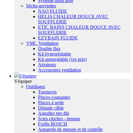
Système delta dore
Sêche-serviettes
NAO FLUIDE
HELIA CHALEUR DOUCE AVEC
SOUFFLERIE
ETIC BAINS CHALEUR DOUCE AVEC
SOUFFLERIE
EZYBAIN FLUIDE
VMC Ventilation
Double flux
Kit hygroréglable
Kit autoreglable (1er prix)
Aérateurs
Accessoires ventilation
S'équiper
S'équiper
Outillages
Tournevis
Pinces coupantes
Pinces à sertir
Dénude câble
Aiguilles tire-fils
Scies cloches - trepans
Forêts BOSCH
Appareils de mesure et de contrôle