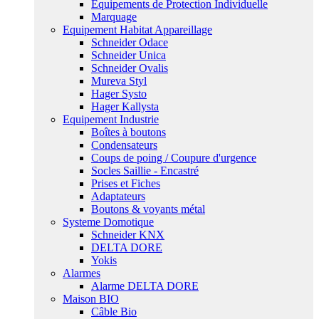
Equipements de Protection Individuelle
Marquage
Equipement Habitat Appareillage
Schneider Odace
Schneider Unica
Schneider Ovalis
Mureva Styl
Hager Systo
Hager Kallysta
Equipement Industrie
Boîtes à boutons
Condensateurs
Coups de poing / Coupure d'urgence
Socles Saillie - Encastré
Prises et Fiches
Adaptateurs
Boutons & voyants métal
Systeme Domotique
Schneider KNX
DELTA DORE
Yokis
Alarmes
Alarme DELTA DORE
Maison BIO
Câble Bio