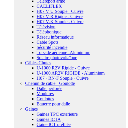
Téléreport armé
CAELIFLEX
H07 V-U Souple - Cuivre
H07 V-R Rigide - Cuivre
H07 V-K Souple - Cuivre
Télévision
Téléphonique
Réseau informatique
Cable Spots
Sécurité incendie
Torsade aérienne -Aluminium
Solaire photovoltaïque
Câbles Chutes
U-1000 R2V Rigide - Cuivre
U-1000 AR2V RIGIDE - Aluminium
H07 - RN-F Souple - Cuivre
Chemin de cable - Goulotte
Dalle perforée
Moulures
Goulottes
Equerre pour dalle
Gaines
Gaines TPC exterieure
Gaines ICTA
Gaine ICT préfilée