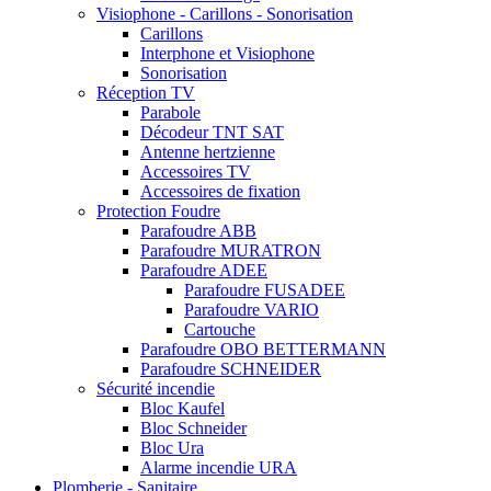
Visiophone - Carillons - Sonorisation
Carillons
Interphone et Visiophone
Sonorisation
Réception TV
Parabole
Décodeur TNT SAT
Antenne hertzienne
Accessoires TV
Accessoires de fixation
Protection Foudre
Parafoudre ABB
Parafoudre MURATRON
Parafoudre ADEE
Parafoudre FUSADEE
Parafoudre VARIO
Cartouche
Parafoudre OBO BETTERMANN
Parafoudre SCHNEIDER
Sécurité incendie
Bloc Kaufel
Bloc Schneider
Bloc Ura
Alarme incendie URA
Plomberie - Sanitaire