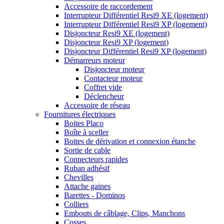
Accessoire de raccordement
Interrupteur Différentiel Resi9 XE (logement)
Interrupteur Différentiel Resi9 XP (logement)
Disjoncteur Resi9 XE (logement)
Disjoncteur Resi9 XP (logement)
Disjoncteur Différentiel Resi9 XP (logement)
Démarreurs moteur
Disjoncteur moteur
Contacteur moteur
Coffret vide
Déclencheur
Accessoire de réseau
Fournitures électriques
Boites Placo
Boîte à sceller
Boites de dérivation et connexion étanche
Sortie de cable
Connecteurs rapides
Ruban adhésif
Chevilles
Attache gaines
Barettes - Dominos
Colliers
Embouts de câblage, Clips, Manchons
Cosses