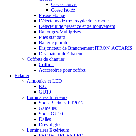
Cosses cuivre
Cosse Isolée
Presse-étoupe
Détecteurs de monoxyde de carbone
Détecteur de présence et de mouvement
Rallonges-Multiprises
Piles standard
Batterie plomb
Disjoncteur de Branchement ITRON-ACTARIS
Dissipateur de Chaleur
Coffrets de chantier
Coffrets
Accessoires pour coffret
Eclairer
Ampoules et LED
E27
GU10
Luminaires Intérieurs
Spots 3 teintes RT2012
Gamelles
Spots GU10
Dalles
Downlights
Luminaires Extérieurs
PROJECTEURS LED