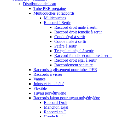
Distribution de l'eau
Tube PER prégainé
Multicouches et raccords
Multicouches
Raccord à Sertir
Raccord droit mâle à sertir
Raccord droit femelle à sertir
Coude égal à sertir
Coude mâle à sertir
Patère à sertir
Té égal et inégal à sertir
Raccord femelle écrou libre à sertir
Raccord droit égal à sertir
Raccordement sanitaire
Raccords à glissement pour tubes PER
Raccords à visser
Vannes
Joints et étanchéité
Flexible
Tuyau polyéthylène
Raccords laiton pour tuyau polyéthylène
Raccord Droit
Manchon Egal
Raccord en T
Coude Egal