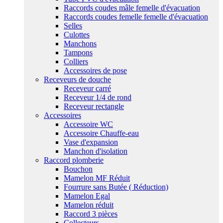
Raccords coudes mâle femelle d'évacuation
Raccords coudes femelle femelle d'évacuation
Selles
Culottes
Manchons
Tampons
Colliers
Accessoires de pose
Receveurs de douche
Receveur carré
Receveur 1/4 de rond
Receveur rectangle
Accessoires
Accessoire WC
Accessoire Chauffe-eau
Vase d'expansion
Manchon d'isolation
Raccord plomberie
Bouchon
Mamelon MF Réduit
Fourrure sans Butée ( Réduction)
Mamelon Egal
Mamelon réduit
Raccord 3 pièces
Collecteurs