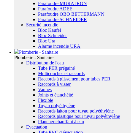
Parafoudre MURATRON
Parafoudre ADEE
Parafoudre OBO BETTERMANN
Parafoudre SCHNEIDER
Sécurité incendie
Bloc Kaufel
Bloc Schneider
Bloc Ura
Alarme incendie URA
Plomberie - Sanitaire
Plomberie - Sanitaire
Distribution de l'eau
Tube PER prégainé
Multicouches et raccords
Raccords à glissement pour tubes PER
Raccords à visser
Vannes
Joints et étanchéité
Flexible
Tuyau polyéthylène
Raccords laiton pour tuyau polyéthylène
Raccords plastique pour tuyau polyéthylène
Plancher chauffant à eau
Evacuation
Tube PVC d'évacuation