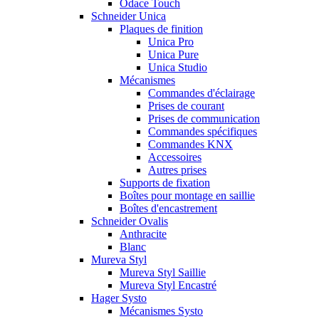
Odace Touch
Schneider Unica
Plaques de finition
Unica Pro
Unica Pure
Unica Studio
Mécanismes
Commandes d'éclairage
Prises de courant
Prises de communication
Commandes spécifiques
Commandes KNX
Accessoires
Autres prises
Supports de fixation
Boîtes pour montage en saillie
Boîtes d'encastrement
Schneider Ovalis
Anthracite
Blanc
Mureva Styl
Mureva Styl Saillie
Mureva Styl Encastré
Hager Systo
Mécanismes Systo