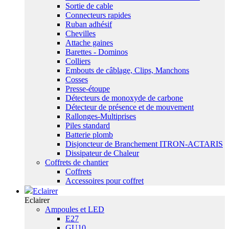
Sortie de cable
Connecteurs rapides
Ruban adhésif
Chevilles
Attache gaines
Barettes - Dominos
Colliers
Embouts de câblage, Clips, Manchons
Cosses
Presse-étoupe
Détecteurs de monoxyde de carbone
Détecteur de présence et de mouvement
Rallonges-Multiprises
Piles standard
Batterie plomb
Disjoncteur de Branchement ITRON-ACTARIS
Dissipateur de Chaleur
Coffrets de chantier
Coffrets
Accessoires pour coffret
Eclairer
Eclairer
Ampoules et LED
E27
GU10