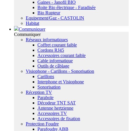
Gaines - Janofil BIO
Boite Bio électrique - Faradisée
Bio Rupteur
Equipement/Gaz - CASTOLIN
Habitat
Communiquer
Communiquer
Réseaux informatiques
Coffret courant faible
Cordons RJ45
Accessoires courant faible
Cable informatique
Outils de câblage
Visiophone - Carillons - Sonorisation
Carillons
Interphone et Visiophone
Sonorisation
Réception TV
Parabole
Décodeur TNT SAT
Antenne hertzienne
Accessoires TV
Accessoires de fixation
Protection Foudre
Parafoudre ABB