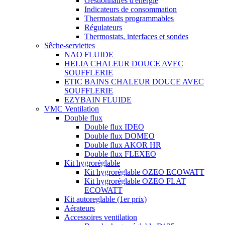
Gestionnaires d'énergie
Indicateurs de consommation
Thermostats programmables
Régulateurs
Thermostats, interfaces et sondes
Sêche-serviettes
NAO FLUIDE
HELIA CHALEUR DOUCE AVEC
SOUFFLERIE
ETIC BAINS CHALEUR DOUCE AVEC
SOUFFLERIE
EZYBAIN FLUIDE
VMC Ventilation
Double flux
Double flux IDEO
Double flux DOMEO
Double flux AKOR HR
Double flux FLEXEO
Kit hygroréglable
Kit hygroréglable OZEO ECOWATT
Kit hygroréglable OZEO FLAT
ECOWATT
Kit autoreglable (1er prix)
Aérateurs
Accessoires ventilation