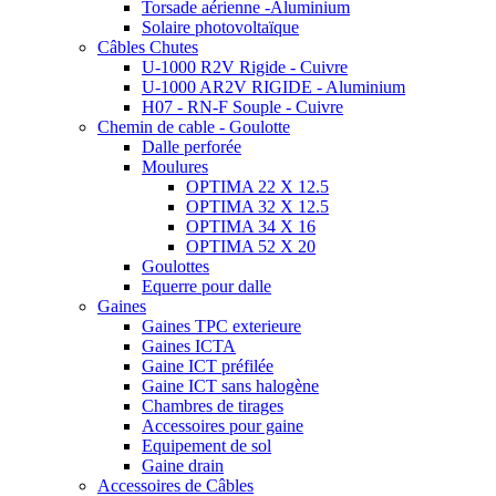
Torsade aérienne -Aluminium
Solaire photovoltaïque
Câbles Chutes
U-1000 R2V Rigide - Cuivre
U-1000 AR2V RIGIDE - Aluminium
H07 - RN-F Souple - Cuivre
Chemin de cable - Goulotte
Dalle perforée
Moulures
OPTIMA 22 X 12.5
OPTIMA 32 X 12.5
OPTIMA 34 X 16
OPTIMA 52 X 20
Goulottes
Equerre pour dalle
Gaines
Gaines TPC exterieure
Gaines ICTA
Gaine ICT préfilée
Gaine ICT sans halogène
Chambres de tirages
Accessoires pour gaine
Equipement de sol
Gaine drain
Accessoires de Câbles