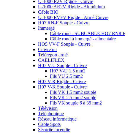
U-1000 R2V Rigide - Cuivre
U-1000 AR2V Rigide - Aluminium
Câble BIO
U-1000 RVFV Rigide - Armé Cuivre
H07 RN-F Souple - Cuivre
Immergé
Câble rond - SUBCABLE HO7 RN8-F
Câble rond à immergé - alimentaire
HO5 VV-F Souple - Cuivre
Cuivre nu
Téléreport armé
CAELIFLEX
H07 V-U Souple - Cuivre
H07 V-U 1.5 mm2
Fils VU 2.5 mm2
H07 V-R Rigide - Cuivre
H07 V-K Souple - Cuivre
Fils VK 1.5 mm2 souple
Fils VK 2.5 mm2 souple
Fils VK souple 6 à 35 mm2
Télévision
Téléphonique
Réseau informatique
Cable Spots
Sécurité incendie