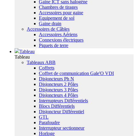
Gaine ICT sans halogène
Chambres de tirages
Accessoires pour gaine
Equipement de sol
Gaine drain
Accessoires de Câbles
Accessoires Aériens
Connexions électriques
Piquets de terre
Tableau
Tableau
Tableaux ABB
Coffrets
Coffret de communication Gale'O VDI
Disjoncteurs Ph N
Disjoncteurs 2 Pôles
Disjoncteurs 3 Pôles
Disjoncteurs 4 Pôles
Interrupteurs Différentiels
Blocs Différentiels
Disjoncteur Différentiel
GTL
Parafoudre
Interrupteur sectionneur
Horloge