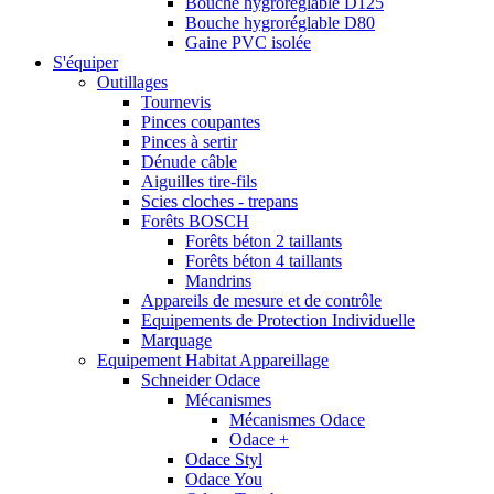
Bouche hygroréglable D125
Bouche hygroréglable D80
Gaine PVC isolée
S'équiper
Outillages
Tournevis
Pinces coupantes
Pinces à sertir
Dénude câble
Aiguilles tire-fils
Scies cloches - trepans
Forêts BOSCH
Forêts béton 2 taillants
Forêts béton 4 taillants
Mandrins
Appareils de mesure et de contrôle
Equipements de Protection Individuelle
Marquage
Equipement Habitat Appareillage
Schneider Odace
Mécanismes
Mécanismes Odace
Odace +
Odace Styl
Odace You