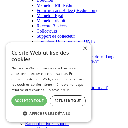
Bouchon
Mamelon MF Réduit
Fourrure sans Butée ( Réduction)
Mamelon Egal
Mamelon réduit
Raccord 3 pièces
Collecteurs
Support de collecteur
Compteur Divisionnaire - DN15
×
Vanne Générale
Ce site Web utilise des
Réducteur de préssion
Clapet Anti-Poultion & Robinet de Vidange
cookies
Robinet de machine a laver & WC
Robinet Extérieur
Notre site Web utilise des cookies pour
Allonge Lisse
améliorer l'expérience utilisateur. En
Purgeur d'air automatique
utilisant notre site Web, vous acceptez tous
Mini vannes
les cookies conformément à notre Politique
Demi Raccord Douille (Écrou tournant)
relative aux cookies.
En savoir plus
Manchon Egal à Butée
Coudes Femelle
ACCEPTER TOUT
REFUSER TOUT
Coudes Mâle-Femelle
Te Egal Femelle
Te Egal Mâle
AFFICHER LES DÉTAILS
Robinet de chauffage
Raccord cuivre à souder