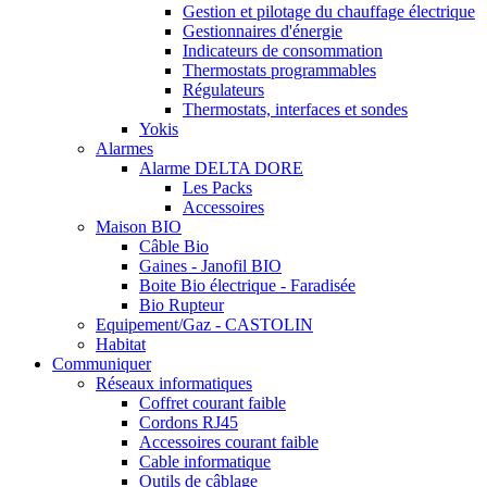
Gestion et pilotage du chauffage électrique
Gestionnaires d'énergie
Indicateurs de consommation
Thermostats programmables
Régulateurs
Thermostats, interfaces et sondes
Yokis
Alarmes
Alarme DELTA DORE
Les Packs
Accessoires
Maison BIO
Câble Bio
Gaines - Janofil BIO
Boite Bio électrique - Faradisée
Bio Rupteur
Equipement/Gaz - CASTOLIN
Habitat
Communiquer
Réseaux informatiques
Coffret courant faible
Cordons RJ45
Accessoires courant faible
Cable informatique
Outils de câblage