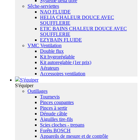
Système delta dore
Sêche-serviettes
NAO FLUIDE
HELIA CHALEUR DOUCE AVEC
SOUFFLERIE
ETIC BAINS CHALEUR DOUCE AVEC
SOUFFLERIE
EZYBAIN FLUIDE
VMC Ventilation
Double flux
Kit hygroréglable
Kit autoreglable (1er prix)
Aérateurs
Accessoires ventilation
S'équiper
S'équiper
Outillages
Tournevis
Pinces coupantes
Pinces à sertir
Dénude câble
Aiguilles tire-fils
Scies cloches - trepans
Forêts BOSCH
Appareils de mesure et de contrôle