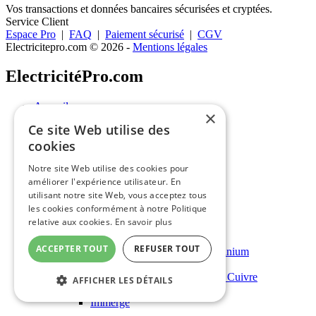
Vos transactions et données bancaires sécurisées et cryptées.
Service Client
Espace Pro
|
FAQ
|
Paiement sécurisé
|
CGV
Electricitepro.com © 2026
-
Mentions légales
ElectricitéPro.com
Accueil
×
Cabler
Ce site Web utilise des
cookies
Cabler
Notre site Web utilise des cookies pour
Câbles
améliorer l'expérience utilisateur. En
utilisant notre site Web, vous acceptez tous
Câbles
les cookies conformément à notre Politique
relative aux cookies.
En savoir plus
U-1000 R2V Rigide - Cuivre
ACCEPTER TOUT
REFUSER TOUT
U-1000 AR2V Rigide - Aluminium
Câble BIO
U-1000 RVFV Rigide - Armé Cuivre
AFFICHER LES DÉTAILS
H07 RN-F Souple - Cuivre
Immergé