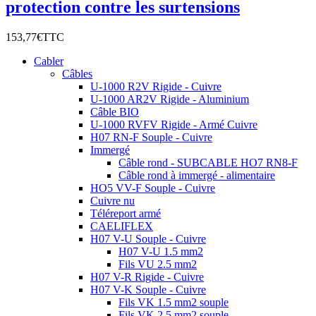
protection contre les surtensions
153,77€
TTC
Cabler
Câbles
U-1000 R2V Rigide - Cuivre
U-1000 AR2V Rigide - Aluminium
Câble BIO
U-1000 RVFV Rigide - Armé Cuivre
H07 RN-F Souple - Cuivre
Immergé
Câble rond - SUBCABLE HO7 RN8-F
Câble rond à immergé - alimentaire
HO5 VV-F Souple - Cuivre
Cuivre nu
Téléreport armé
CAELIFLEX
H07 V-U Souple - Cuivre
H07 V-U 1.5 mm2
Fils VU 2.5 mm2
H07 V-R Rigide - Cuivre
H07 V-K Souple - Cuivre
Fils VK 1.5 mm2 souple
Fils VK 2.5 mm2 souple