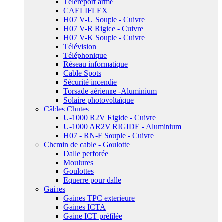
Téléreport armé
CAELIFLEX
H07 V-U Souple - Cuivre
H07 V-R Rigide - Cuivre
H07 V-K Souple - Cuivre
Télévision
Téléphonique
Réseau informatique
Cable Spots
Sécurité incendie
Torsade aérienne -Aluminium
Solaire photovoltaïque
Câbles Chutes
U-1000 R2V Rigide - Cuivre
U-1000 AR2V RIGIDE - Aluminium
H07 - RN-F Souple - Cuivre
Chemin de cable - Goulotte
Dalle perforée
Moulures
Goulottes
Equerre pour dalle
Gaines
Gaines TPC exterieure
Gaines ICTA
Gaine ICT préfilée