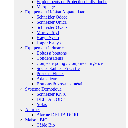
Equipements de Protection Individuelle
Marquage
Equipement Habitat Appareillage
Schneider Odace
Schneider Unica
Schneider Ovalis
Mureva Styl
Hager Systo
Hager Kallysta
Equipement Industrie
Boîtes à boutons
Condensateurs
Coups de poing / Coupure d'urgence
Socles Saillie - Encastré
Prises et Fiches
Adaptateurs
Boutons & voyants métal
Systeme Domotique
Schneider KNX
DELTA DORE
Yokis
Alarmes
Alarme DELTA DORE
Maison BIO
Câble Bio