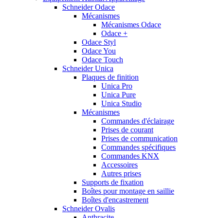
Schneider Odace
Mécanismes
Mécanismes Odace
Odace +
Odace Styl
Odace You
Odace Touch
Schneider Unica
Plaques de finition
Unica Pro
Unica Pure
Unica Studio
Mécanismes
Commandes d'éclairage
Prises de courant
Prises de communication
Commandes spécifiques
Commandes KNX
Accessoires
Autres prises
Supports de fixation
Boîtes pour montage en saillie
Boîtes d'encastrement
Schneider Ovalis
Anthracite