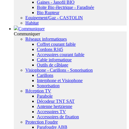
Gaines - Janofil BIO
Boite Bio électrique - Faradisée
Bio Rupteur
Equipement/Gaz - CASTOLIN
Habitat
Communiquer
Communiquer
Réseaux informatiques
Coffret courant faible
Cordons RJ45
Accessoires courant faible
Cable informatique
Outils de câblage
Visiophone - Carillons - Sonorisation
Carillons
Interphone et Visiophone
Sonorisation
Réception TV
Parabole
Décodeur TNT SAT
Antenne hertzienne
Accessoires TV
Accessoires de fixation
Protection Foudre
Parafoudre ABB