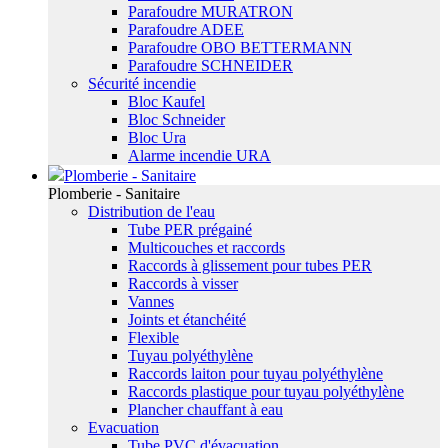
Parafoudre MURATRON
Parafoudre ADEE
Parafoudre OBO BETTERMANN
Parafoudre SCHNEIDER
Sécurité incendie
Bloc Kaufel
Bloc Schneider
Bloc Ura
Alarme incendie URA
Plomberie - Sanitaire
Plomberie - Sanitaire
Distribution de l'eau
Tube PER prégainé
Multicouches et raccords
Raccords à glissement pour tubes PER
Raccords à visser
Vannes
Joints et étanchéité
Flexible
Tuyau polyéthylène
Raccords laiton pour tuyau polyéthylène
Raccords plastique pour tuyau polyéthylène
Plancher chauffant à eau
Evacuation
Tube PVC d'évacuation