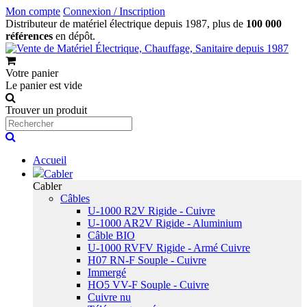
Mon compte
Connexion / Inscription
Distributeur de matériel électrique depuis 1987, plus de
100 000
références
en dépôt.
Votre panier
Le panier est vide
Trouver un produit
Accueil
Cabler
Cabler
Câbles
U-1000 R2V Rigide - Cuivre
U-1000 AR2V Rigide - Aluminium
Câble BIO
U-1000 RVFV Rigide - Armé Cuivre
H07 RN-F Souple - Cuivre
Immergé
HO5 VV-F Souple - Cuivre
Cuivre nu