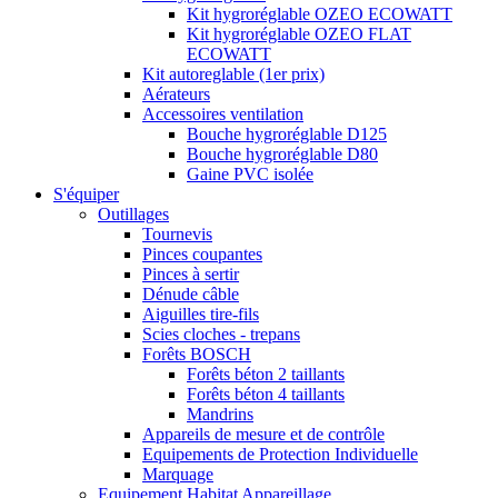
Kit hygroréglable OZEO ECOWATT
Kit hygroréglable OZEO FLAT
ECOWATT
Kit autoreglable (1er prix)
Aérateurs
Accessoires ventilation
Bouche hygroréglable D125
Bouche hygroréglable D80
Gaine PVC isolée
S'équiper
Outillages
Tournevis
Pinces coupantes
Pinces à sertir
Dénude câble
Aiguilles tire-fils
Scies cloches - trepans
Forêts BOSCH
Forêts béton 2 taillants
Forêts béton 4 taillants
Mandrins
Appareils de mesure et de contrôle
Equipements de Protection Individuelle
Marquage
Equipement Habitat Appareillage