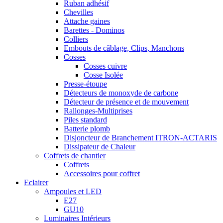
Ruban adhésif
Chevilles
Attache gaines
Barettes - Dominos
Colliers
Embouts de câblage, Clips, Manchons
Cosses
Cosses cuivre
Cosse Isolée
Presse-étoupe
Détecteurs de monoxyde de carbone
Détecteur de présence et de mouvement
Rallonges-Multiprises
Piles standard
Batterie plomb
Disjoncteur de Branchement ITRON-ACTARIS
Dissipateur de Chaleur
Coffrets de chantier
Coffrets
Accessoires pour coffret
Eclairer
Ampoules et LED
E27
GU10
Luminaires Intérieurs