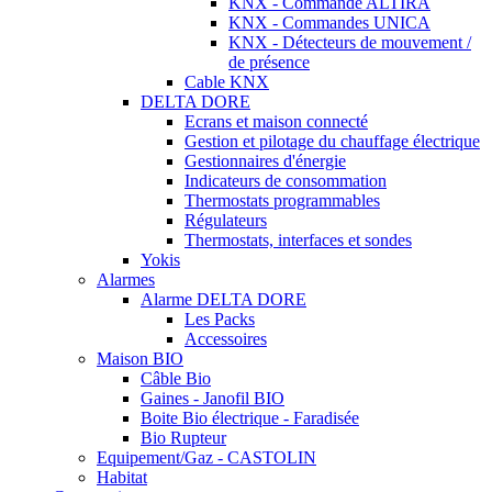
KNX - Commande ALTIRA
KNX - Commandes UNICA
KNX - Détecteurs de mouvement /
de présence
Cable KNX
DELTA DORE
Ecrans et maison connecté
Gestion et pilotage du chauffage électrique
Gestionnaires d'énergie
Indicateurs de consommation
Thermostats programmables
Régulateurs
Thermostats, interfaces et sondes
Yokis
Alarmes
Alarme DELTA DORE
Les Packs
Accessoires
Maison BIO
Câble Bio
Gaines - Janofil BIO
Boite Bio électrique - Faradisée
Bio Rupteur
Equipement/Gaz - CASTOLIN
Habitat