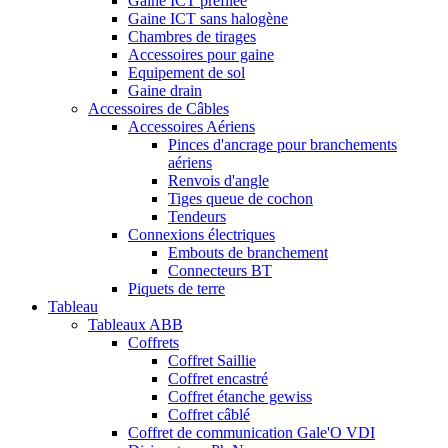
Gaine ICT préfilée
Gaine ICT sans halogène
Chambres de tirages
Accessoires pour gaine
Equipement de sol
Gaine drain
Accessoires de Câbles
Accessoires Aériens
Pinces d'ancrage pour branchements
aériens
Renvois d'angle
Tiges queue de cochon
Tendeurs
Connexions électriques
Embouts de branchement
Connecteurs BT
Piquets de terre
Tableau
Tableaux ABB
Coffrets
Coffret Saillie
Coffret encastré
Coffret étanche gewiss
Coffret câblé
Coffret de communication Gale'O VDI