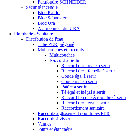
Parafoudre SCHNEIDER
Sécurité incendie
Bloc Kaufel
Bloc Schneider
Bloc Ura
Alarme incendie URA
Plomberie - Sanitaire
Distribution de l'eau
Tube PER prégainé
Multicouches et raccords
Multicouches
Raccord à Sertir
Raccord droit mâle à sertir
Raccord droit femelle à sertir
Coude égal à sertir
Coude mâle à sertir
Patère à sertir
Té égal et inégal à sertir
Raccord femelle écrou libre à sertir
Raccord droit égal à sertir
Raccordement sanitaire
Raccords à glissement pour tubes PER
Raccords à visser
Vannes
Joints et étanchéité