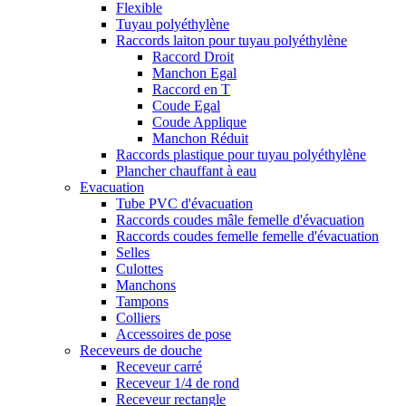
Flexible
Tuyau polyéthylène
Raccords laiton pour tuyau polyéthylène
Raccord Droit
Manchon Egal
Raccord en T
Coude Egal
Coude Applique
Manchon Réduit
Raccords plastique pour tuyau polyéthylène
Plancher chauffant à eau
Evacuation
Tube PVC d'évacuation
Raccords coudes mâle femelle d'évacuation
Raccords coudes femelle femelle d'évacuation
Selles
Culottes
Manchons
Tampons
Colliers
Accessoires de pose
Receveurs de douche
Receveur carré
Receveur 1/4 de rond
Receveur rectangle