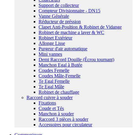
Support de collecteur
Compteur Divisionnaire - DN15
Vanne Générale
Réducteur de préssion
Clapet Anti-Poultion & Robinet de Vidange
Robinet de machine a laver & WC
Robinet Extérieur
Allonge Lisse
Purgeur d'air automatique
Mini vannes
Demi Raccord Douille (Écrou tournant)
Manchon Egal à Butée
Coudes Femelle
Coudes Mâle-Femelle
Te Egal Femelle
Te Egal Mâle
Robinet de chauffage
Raccord cuivre à souder
Fixations
Coude et Tés
Manchon à souder
Raccord 3 pièces à souder
Accessoires pour circulateur
Communiquer