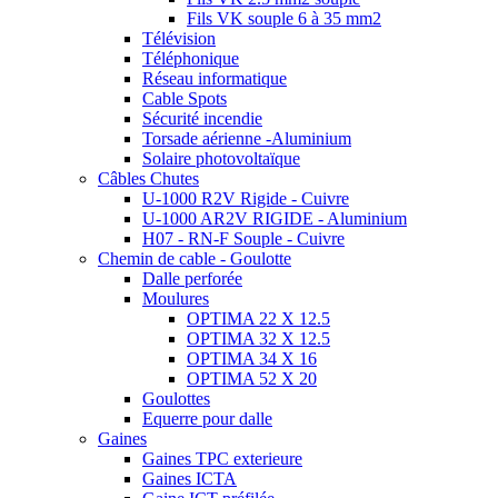
Fils VK souple 6 à 35 mm2
Télévision
Téléphonique
Réseau informatique
Cable Spots
Sécurité incendie
Torsade aérienne -Aluminium
Solaire photovoltaïque
Câbles Chutes
U-1000 R2V Rigide - Cuivre
U-1000 AR2V RIGIDE - Aluminium
H07 - RN-F Souple - Cuivre
Chemin de cable - Goulotte
Dalle perforée
Moulures
OPTIMA 22 X 12.5
OPTIMA 32 X 12.5
OPTIMA 34 X 16
OPTIMA 52 X 20
Goulottes
Equerre pour dalle
Gaines
Gaines TPC exterieure
Gaines ICTA