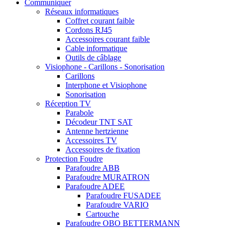
Communiquer
Réseaux informatiques
Coffret courant faible
Cordons RJ45
Accessoires courant faible
Cable informatique
Outils de câblage
Visiophone - Carillons - Sonorisation
Carillons
Interphone et Visiophone
Sonorisation
Réception TV
Parabole
Décodeur TNT SAT
Antenne hertzienne
Accessoires TV
Accessoires de fixation
Protection Foudre
Parafoudre ABB
Parafoudre MURATRON
Parafoudre ADEE
Parafoudre FUSADEE
Parafoudre VARIO
Cartouche
Parafoudre OBO BETTERMANN