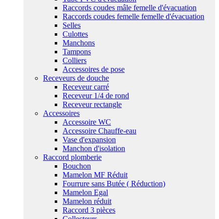
Raccords coudes mâle femelle d'évacuation
Raccords coudes femelle femelle d'évacuation
Selles
Culottes
Manchons
Tampons
Colliers
Accessoires de pose
Receveurs de douche
Receveur carré
Receveur 1/4 de rond
Receveur rectangle
Accessoires
Accessoire WC
Accessoire Chauffe-eau
Vase d'expansion
Manchon d'isolation
Raccord plomberie
Bouchon
Mamelon MF Réduit
Fourrure sans Butée ( Réduction)
Mamelon Egal
Mamelon réduit
Raccord 3 pièces
Collecteurs