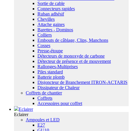
Sortie de cable
Connecteurs rapides
Ruban adhésif
Chevilles
Attache gaines
Barettes - Dominos
Colliers
Embouts de câblage, Clips, Manchons
Cosses
Presse-étoupe
Détecteurs de monoxyde de carbone
Détecteur de présence et de mouvement
Rallonges-Multiprises
Piles standard
Batterie plomb
Disjoncteur de Branchement ITRON-ACTARIS
Dissipateur de Chaleur
Coffrets de chantier
Coffrets
Accessoires pour coffret
Eclairer
Eclairer
Ampoules et LED
E27
GU10