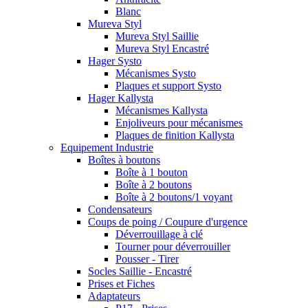
Blanc
Mureva Styl
Mureva Styl Saillie
Mureva Styl Encastré
Hager Systo
Mécanismes Systo
Plaques et support Systo
Hager Kallysta
Mécanismes Kallysta
Enjoliveurs pour mécanismes
Plaques de finition Kallysta
Equipement Industrie
Boîtes à boutons
Boîte à 1 bouton
Boîte à 2 boutons
Boîte à 2 boutons/1 voyant
Condensateurs
Coups de poing / Coupure d'urgence
Déverrouillage à clé
Tourner pour déverrouiller
Pousser - Tirer
Socles Saillie - Encastré
Prises et Fiches
Adaptateurs