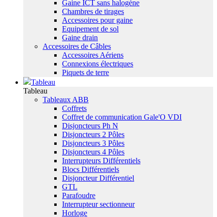
Gaine ICT sans halogène
Chambres de tirages
Accessoires pour gaine
Equipement de sol
Gaine drain
Accessoires de Câbles
Accessoires Aériens
Connexions électriques
Piquets de terre
Tableau
Tableau
Tableaux ABB
Coffrets
Coffret de communication Gale'O VDI
Disjoncteurs Ph N
Disjoncteurs 2 Pôles
Disjoncteurs 3 Pôles
Disjoncteurs 4 Pôles
Interrupteurs Différentiels
Blocs Différentiels
Disjoncteur Différentiel
GTL
Parafoudre
Interrupteur sectionneur
Horloge