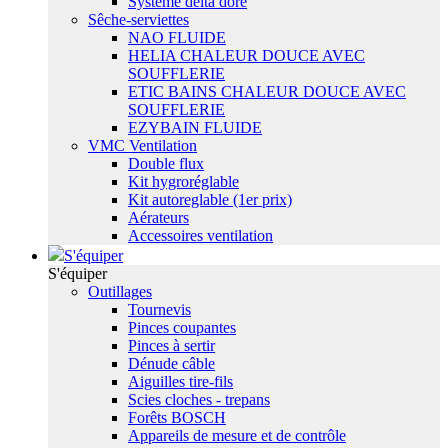
Système delta dore
Sêche-serviettes
NAO FLUIDE
HELIA CHALEUR DOUCE AVEC
SOUFFLERIE
ETIC BAINS CHALEUR DOUCE AVEC
SOUFFLERIE
EZYBAIN FLUIDE
VMC Ventilation
Double flux
Kit hygroréglable
Kit autoreglable (1er prix)
Aérateurs
Accessoires ventilation
S'équiper
S'équiper
Outillages
Tournevis
Pinces coupantes
Pinces à sertir
Dénude câble
Aiguilles tire-fils
Scies cloches - trepans
Forêts BOSCH
Appareils de mesure et de contrôle