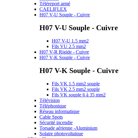
Téléreport armé
CAELIFLEX
H07 V-U Souple - Cuivre
H07 V-U Souple - Cuivre
H07 V-U 1.5 mm2
Fils VU 2.5 mm2
H07 V-R Rigide - Cuivre
H07 V-K Souple - Cuivre
H07 V-K Souple - Cuivre
Fils VK 1.5 mm2 souple
Fils VK 2.5 mm2 souple
Fils VK souple 6 à 35 mm2
Télévision
Téléphonique
Réseau informatique
Cable Spots
Sécurité incendie
Torsade aérienne -Aluminium
Solaire photovoltaïque