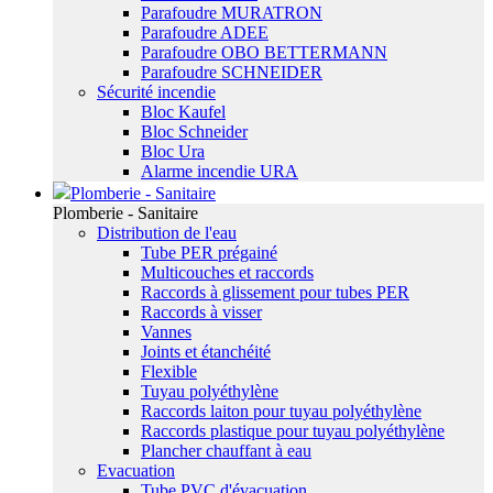
Parafoudre MURATRON
Parafoudre ADEE
Parafoudre OBO BETTERMANN
Parafoudre SCHNEIDER
Sécurité incendie
Bloc Kaufel
Bloc Schneider
Bloc Ura
Alarme incendie URA
Plomberie - Sanitaire
Plomberie - Sanitaire
Distribution de l'eau
Tube PER prégainé
Multicouches et raccords
Raccords à glissement pour tubes PER
Raccords à visser
Vannes
Joints et étanchéité
Flexible
Tuyau polyéthylène
Raccords laiton pour tuyau polyéthylène
Raccords plastique pour tuyau polyéthylène
Plancher chauffant à eau
Evacuation
Tube PVC d'évacuation