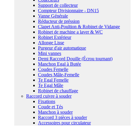
Support de collecteur
Compteur Divisionnaire - DN15
Vanne Générale
Réducteur de préssion
Clapet Anti-Poultion & Robinet de Vidange
Robinet de machine a laver & WC
Robinet Extérieur
Allonge Lisse
Purgeur d'air automatique
Mini vannes
Demi Raccord Douille (Écrou tournant)
Manchon Egal à Butée
Coudes Femelle
Coudes Mâle-Femelle
Te Egal Femelle
Te Egal Mâle
Robinet de chauffage
Raccord cuivre à souder
Fixations
Coude et Tés
Manchon à souder
Raccord 3 pièces à souder
Accessoires pour circulateur