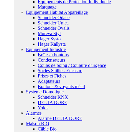
Equipements de Protection Individuelle
Marquage
Equipement Habitat Appareillage
Schneider Odace
Schneider Unica
Schneider Ovalis
Mureva Styl
Hager Systo
Hager Kallysta
Equipement Industrie
Boîtes à boutons
Condensateurs
Coups de poing / Coupure d'urgence
Socles Saillie - Encastré
Prises et Fiches
Adaptateurs
Boutons & voyants métal
Systeme Domotique
Schneider KNX
DELTA DORE
Yokis
Alarmes
Alarme DELTA DORE
Maison BIO
Câble Bio