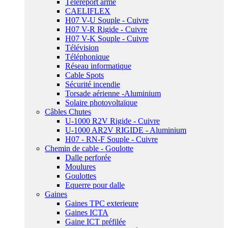
Téléreport armé
CAELIFLEX
H07 V-U Souple - Cuivre
H07 V-R Rigide - Cuivre
H07 V-K Souple - Cuivre
Télévision
Téléphonique
Réseau informatique
Cable Spots
Sécurité incendie
Torsade aérienne -Aluminium
Solaire photovoltaïque
Câbles Chutes
U-1000 R2V Rigide - Cuivre
U-1000 AR2V RIGIDE - Aluminium
H07 - RN-F Souple - Cuivre
Chemin de cable - Goulotte
Dalle perforée
Moulures
Goulottes
Equerre pour dalle
Gaines
Gaines TPC exterieure
Gaines ICTA
Gaine ICT préfilée