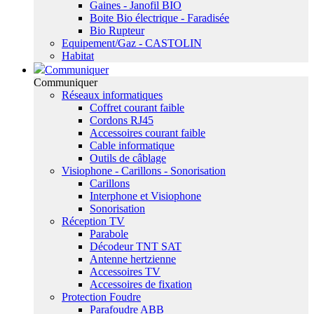
Gaines - Janofil BIO
Boite Bio électrique - Faradisée
Bio Rupteur
Equipement/Gaz - CASTOLIN
Habitat
Communiquer
Communiquer
Réseaux informatiques
Coffret courant faible
Cordons RJ45
Accessoires courant faible
Cable informatique
Outils de câblage
Visiophone - Carillons - Sonorisation
Carillons
Interphone et Visiophone
Sonorisation
Réception TV
Parabole
Décodeur TNT SAT
Antenne hertzienne
Accessoires TV
Accessoires de fixation
Protection Foudre
Parafoudre ABB