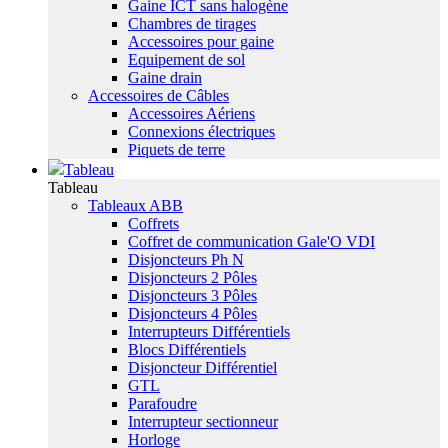
Gaine ICT sans halogène
Chambres de tirages
Accessoires pour gaine
Equipement de sol
Gaine drain
Accessoires de Câbles
Accessoires Aériens
Connexions électriques
Piquets de terre
Tableau
Tableau
Tableaux ABB
Coffrets
Coffret de communication Gale'O VDI
Disjoncteurs Ph N
Disjoncteurs 2 Pôles
Disjoncteurs 3 Pôles
Disjoncteurs 4 Pôles
Interrupteurs Différentiels
Blocs Différentiels
Disjoncteur Différentiel
GTL
Parafoudre
Interrupteur sectionneur
Horloge