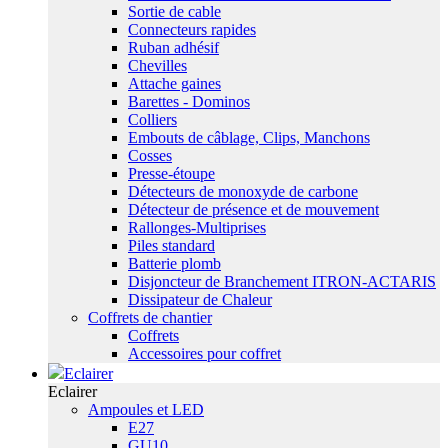
Sortie de cable
Connecteurs rapides
Ruban adhésif
Chevilles
Attache gaines
Barettes - Dominos
Colliers
Embouts de câblage, Clips, Manchons
Cosses
Presse-étoupe
Détecteurs de monoxyde de carbone
Détecteur de présence et de mouvement
Rallonges-Multiprises
Piles standard
Batterie plomb
Disjoncteur de Branchement ITRON-ACTARIS
Dissipateur de Chaleur
Coffrets de chantier
Coffrets
Accessoires pour coffret
Eclairer
Eclairer
Ampoules et LED
E27
GU10