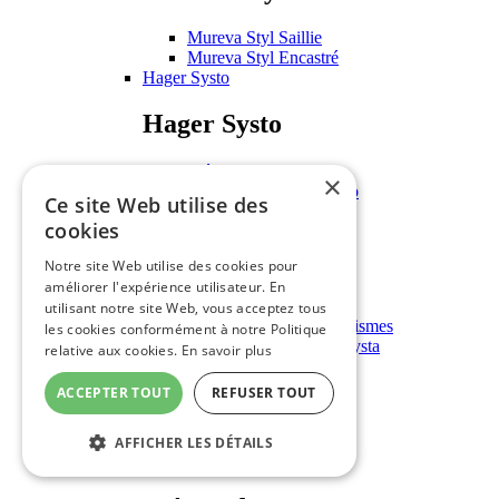
Mureva Styl Saillie
Mureva Styl Encastré
Hager Systo
Hager Systo
Mécanismes Systo
×
Plaques et support Systo
Ce site Web utilise des
Hager Kallysta
cookies
Hager Kallysta
Notre site Web utilise des cookies pour
améliorer l'expérience utilisateur. En
Mécanismes Kallysta
utilisant notre site Web, vous acceptez tous
Enjoliveurs pour mécanismes
les cookies conformément à notre Politique
Plaques de finition Kallysta
relative aux cookies.
En savoir plus
Equipement Industrie
ACCEPTER TOUT
REFUSER TOUT
Equipement Industrie
AFFICHER LES DÉTAILS
Boîtes à boutons