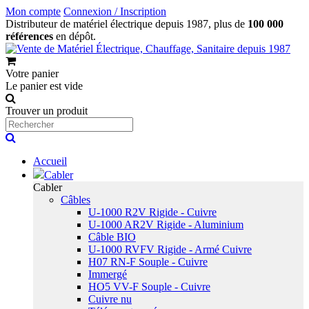
Mon compte
Connexion / Inscription
Distributeur de matériel électrique depuis 1987, plus de
100 000
références
en dépôt.
Votre panier
Le panier est vide
Trouver un produit
Accueil
Cabler
Cabler
Câbles
U-1000 R2V Rigide - Cuivre
U-1000 AR2V Rigide - Aluminium
Câble BIO
U-1000 RVFV Rigide - Armé Cuivre
H07 RN-F Souple - Cuivre
Immergé
HO5 VV-F Souple - Cuivre
Cuivre nu