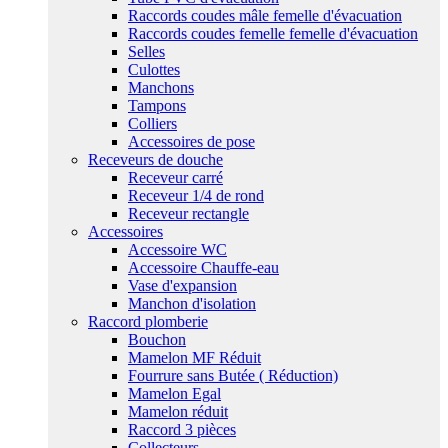
Raccords coudes mâle femelle d'évacuation
Raccords coudes femelle femelle d'évacuation
Selles
Culottes
Manchons
Tampons
Colliers
Accessoires de pose
Receveurs de douche
Receveur carré
Receveur 1/4 de rond
Receveur rectangle
Accessoires
Accessoire WC
Accessoire Chauffe-eau
Vase d'expansion
Manchon d'isolation
Raccord plomberie
Bouchon
Mamelon MF Réduit
Fourrure sans Butée ( Réduction)
Mamelon Egal
Mamelon réduit
Raccord 3 pièces
Collecteurs