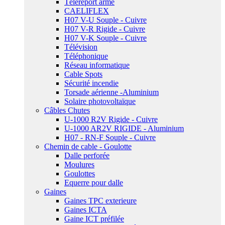
Téléreport armé
CAELIFLEX
H07 V-U Souple - Cuivre
H07 V-R Rigide - Cuivre
H07 V-K Souple - Cuivre
Télévision
Téléphonique
Réseau informatique
Cable Spots
Sécurité incendie
Torsade aérienne -Aluminium
Solaire photovoltaïque
Câbles Chutes
U-1000 R2V Rigide - Cuivre
U-1000 AR2V RIGIDE - Aluminium
H07 - RN-F Souple - Cuivre
Chemin de cable - Goulotte
Dalle perforée
Moulures
Goulottes
Equerre pour dalle
Gaines
Gaines TPC exterieure
Gaines ICTA
Gaine ICT préfilée