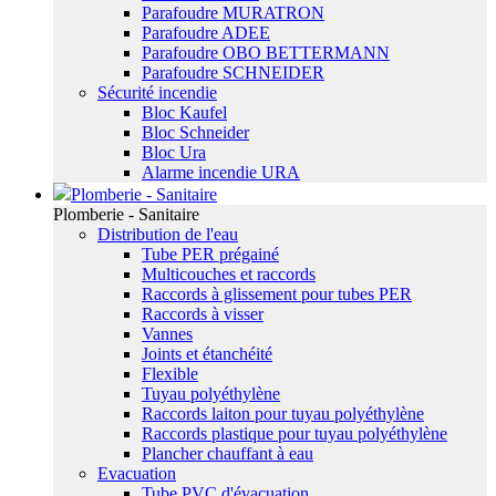
Parafoudre MURATRON
Parafoudre ADEE
Parafoudre OBO BETTERMANN
Parafoudre SCHNEIDER
Sécurité incendie
Bloc Kaufel
Bloc Schneider
Bloc Ura
Alarme incendie URA
Plomberie - Sanitaire
Plomberie - Sanitaire
Distribution de l'eau
Tube PER prégainé
Multicouches et raccords
Raccords à glissement pour tubes PER
Raccords à visser
Vannes
Joints et étanchéité
Flexible
Tuyau polyéthylène
Raccords laiton pour tuyau polyéthylène
Raccords plastique pour tuyau polyéthylène
Plancher chauffant à eau
Evacuation
Tube PVC d'évacuation