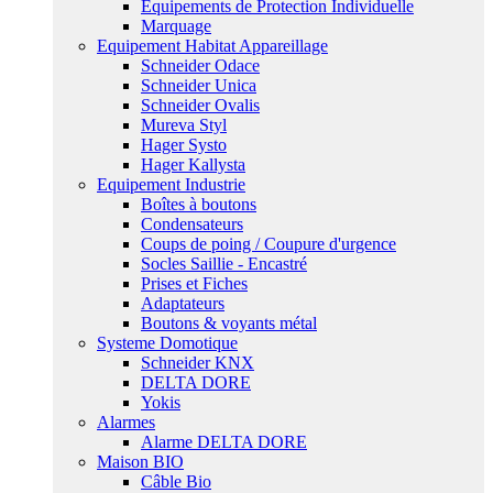
Equipements de Protection Individuelle
Marquage
Equipement Habitat Appareillage
Schneider Odace
Schneider Unica
Schneider Ovalis
Mureva Styl
Hager Systo
Hager Kallysta
Equipement Industrie
Boîtes à boutons
Condensateurs
Coups de poing / Coupure d'urgence
Socles Saillie - Encastré
Prises et Fiches
Adaptateurs
Boutons & voyants métal
Systeme Domotique
Schneider KNX
DELTA DORE
Yokis
Alarmes
Alarme DELTA DORE
Maison BIO
Câble Bio