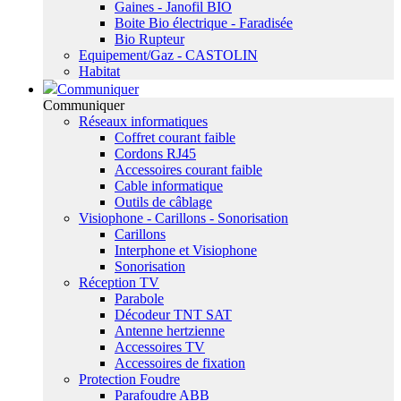
Gaines - Janofil BIO
Boite Bio électrique - Faradisée
Bio Rupteur
Equipement/Gaz - CASTOLIN
Habitat
Communiquer
Communiquer
Réseaux informatiques
Coffret courant faible
Cordons RJ45
Accessoires courant faible
Cable informatique
Outils de câblage
Visiophone - Carillons - Sonorisation
Carillons
Interphone et Visiophone
Sonorisation
Réception TV
Parabole
Décodeur TNT SAT
Antenne hertzienne
Accessoires TV
Accessoires de fixation
Protection Foudre
Parafoudre ABB