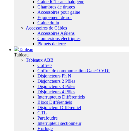
Gaine ICT sans halogène
Chambres de tirages
Accessoires pour gaine
Equipement de sol
Gaine drain
Accessoires de Câbles
Accessoires Aériens
Connexions électriques
Piquets de terre
Tableau
Tableau
Tableaux ABB
Coffrets
Coffret de communication Gale'O VDI
Disjoncteurs Ph N
Disjoncteurs 2 Pôles
Disjoncteurs 3 Pôles
Disjoncteurs 4 Pôles
Interrupteurs Différentiels
Blocs Différentiels
Disjoncteur Différentiel
GTL
Parafoudre
Interrupteur sectionneur
Horloge