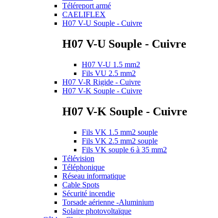
Téléreport armé
CAELIFLEX
H07 V-U Souple - Cuivre
H07 V-U Souple - Cuivre
H07 V-U 1.5 mm2
Fils VU 2.5 mm2
H07 V-R Rigide - Cuivre
H07 V-K Souple - Cuivre
H07 V-K Souple - Cuivre
Fils VK 1.5 mm2 souple
Fils VK 2.5 mm2 souple
Fils VK souple 6 à 35 mm2
Télévision
Téléphonique
Réseau informatique
Cable Spots
Sécurité incendie
Torsade aérienne -Aluminium
Solaire photovoltaïque