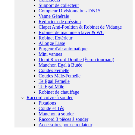
Support de collecteur
Compteur Divisionnaire - DN15
Vanne Générale
Réducteur de préssion
Clapet Anti-Poultion & Robinet de Vidange
Robinet de machine a laver & WC
Robinet Extérieur
Allonge Lisse
Purgeur d'air automatique
Mini vannes
Demi Raccord Douille (Écrou tournant)
Manchon Egal à Butée
Coudes Femelle
Coudes Mâle-Femelle
Te Egal Femelle
Te Egal Mâle
Robinet de chauffage
Raccord cuivre à souder
Fixations
Coude et Tés
Manchon à souder
Raccord 3 pièces à souder
Accessoires pour circulateur