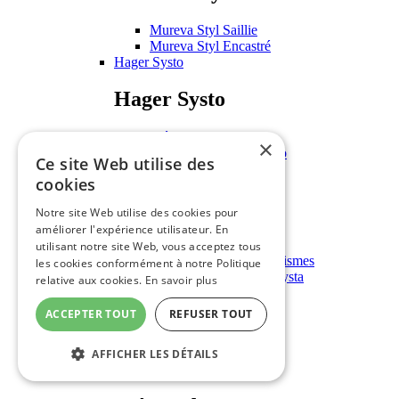
Mureva Styl Saillie
Mureva Styl Encastré
Hager Systo
Hager Systo
Mécanismes Systo
×
Plaques et support Systo
Ce site Web utilise des
Hager Kallysta
cookies
Hager Kallysta
Notre site Web utilise des cookies pour
améliorer l'expérience utilisateur. En
Mécanismes Kallysta
utilisant notre site Web, vous acceptez tous
Enjoliveurs pour mécanismes
les cookies conformément à notre Politique
Plaques de finition Kallysta
relative aux cookies.
En savoir plus
Equipement Industrie
ACCEPTER TOUT
REFUSER TOUT
Equipement Industrie
AFFICHER LES DÉTAILS
Boîtes à boutons