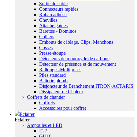
Sortie de cable
Connecteurs rapides
Ruban adhésif
Chevilles
Attache gaines
Barettes - Dominos
Colliers
Embouts de câblage, Clips, Manchons
Cosses
Presse-étoupe
Détecteurs de monoxyde de carbone
Détecteur de présence et de mouvement
Rallonges-Multiprises
Piles standard
Batterie plomb
Disjoncteur de Branchement ITRON-ACTARIS
Dissipateur de Chaleur
Coffrets de chantier
Coffrets
Accessoires pour coffret
Eclairer
Eclairer
Ampoules et LED
E27
GU10