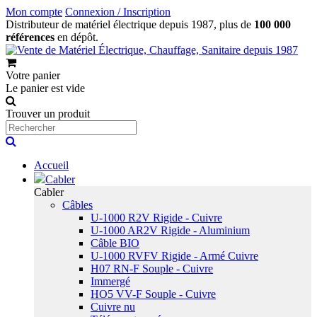
Mon compte
Connexion / Inscription
Distributeur de matériel électrique depuis 1987, plus de
100 000
références
en dépôt.
Votre panier
Le panier est vide
Trouver un produit
Accueil
Cabler
Cabler
Câbles
U-1000 R2V Rigide - Cuivre
U-1000 AR2V Rigide - Aluminium
Câble BIO
U-1000 RVFV Rigide - Armé Cuivre
H07 RN-F Souple - Cuivre
Immergé
HO5 VV-F Souple - Cuivre
Cuivre nu