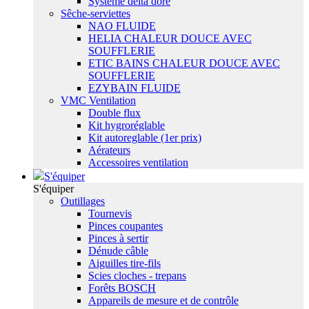
Système delta dore
Sêche-serviettes
NAO FLUIDE
HELIA CHALEUR DOUCE AVEC
SOUFFLERIE
ETIC BAINS CHALEUR DOUCE AVEC
SOUFFLERIE
EZYBAIN FLUIDE
VMC Ventilation
Double flux
Kit hygroréglable
Kit autoreglable (1er prix)
Aérateurs
Accessoires ventilation
S'équiper
S'équiper
Outillages
Tournevis
Pinces coupantes
Pinces à sertir
Dénude câble
Aiguilles tire-fils
Scies cloches - trepans
Forêts BOSCH
Appareils de mesure et de contrôle