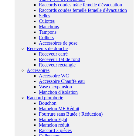
Raccords coudes mâle femelle d'évacuation
Raccords coudes femelle femelle d'évacuation
Selles
Culottes
Manchons
Tampons
Colliers
Accessoires de pose
Receveurs de douche
Receveur carré
Receveur 1/4 de rond
Receveur rectangle
Accessoires
Accessoire WC
Accessoire Chauffe-eau
Vase d'expansion
Manchon d'isolation
Raccord plomberie
Bouchon
Mamelon MF Réduit
Fourrure sans Butée ( Réduction)
Mamelon Egal
Mamelon réduit
Raccord 3 pièces
Collecteurs