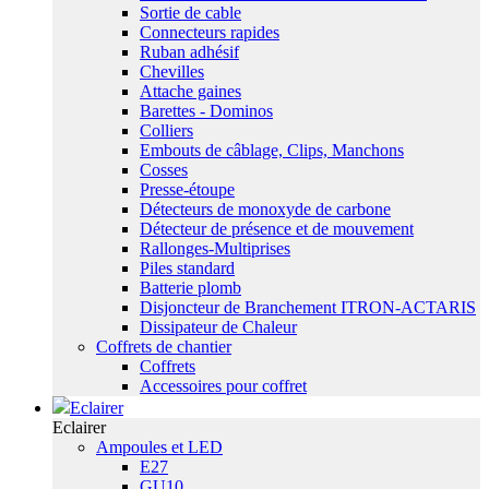
Sortie de cable
Connecteurs rapides
Ruban adhésif
Chevilles
Attache gaines
Barettes - Dominos
Colliers
Embouts de câblage, Clips, Manchons
Cosses
Presse-étoupe
Détecteurs de monoxyde de carbone
Détecteur de présence et de mouvement
Rallonges-Multiprises
Piles standard
Batterie plomb
Disjoncteur de Branchement ITRON-ACTARIS
Dissipateur de Chaleur
Coffrets de chantier
Coffrets
Accessoires pour coffret
Eclairer
Eclairer
Ampoules et LED
E27
GU10