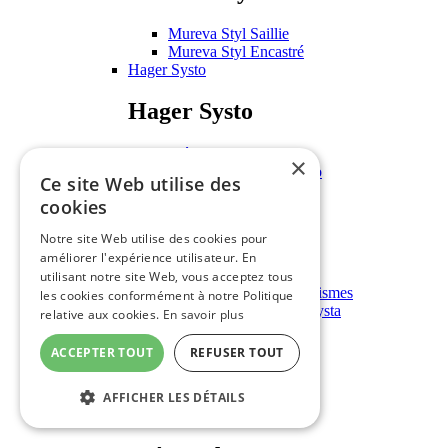
Mureva Styl Saillie
Mureva Styl Encastré
Hager Systo
Hager Systo
Mécanismes Systo
×
Plaques et support Systo
Ce site Web utilise des
Hager Kallysta
cookies
Hager Kallysta
Notre site Web utilise des cookies pour
améliorer l'expérience utilisateur. En
Mécanismes Kallysta
utilisant notre site Web, vous acceptez tous
Enjoliveurs pour mécanismes
les cookies conformément à notre Politique
Plaques de finition Kallysta
relative aux cookies.
En savoir plus
Equipement Industrie
ACCEPTER TOUT
REFUSER TOUT
Equipement Industrie
AFFICHER LES DÉTAILS
Boîtes à boutons