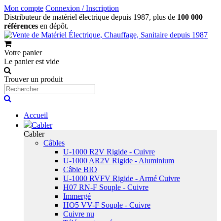
Mon compte
Connexion / Inscription
Distributeur de matériel électrique depuis 1987, plus de
100 000
références
en dépôt.
Votre panier
Le panier est vide
Trouver un produit
Accueil
Cabler
Cabler
Câbles
U-1000 R2V Rigide - Cuivre
U-1000 AR2V Rigide - Aluminium
Câble BIO
U-1000 RVFV Rigide - Armé Cuivre
H07 RN-F Souple - Cuivre
Immergé
HO5 VV-F Souple - Cuivre
Cuivre nu