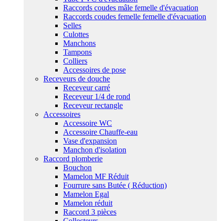
Raccords coudes mâle femelle d'évacuation
Raccords coudes femelle femelle d'évacuation
Selles
Culottes
Manchons
Tampons
Colliers
Accessoires de pose
Receveurs de douche
Receveur carré
Receveur 1/4 de rond
Receveur rectangle
Accessoires
Accessoire WC
Accessoire Chauffe-eau
Vase d'expansion
Manchon d'isolation
Raccord plomberie
Bouchon
Mamelon MF Réduit
Fourrure sans Butée ( Réduction)
Mamelon Egal
Mamelon réduit
Raccord 3 pièces
Collecteurs