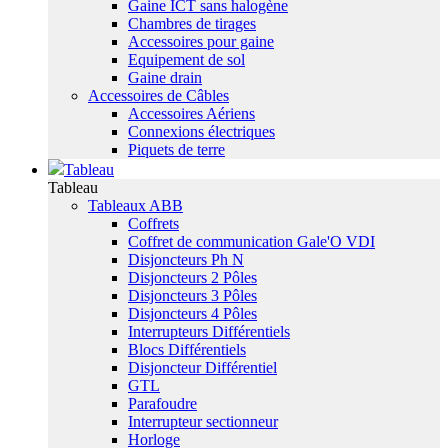
Gaine ICT sans halogène
Chambres de tirages
Accessoires pour gaine
Equipement de sol
Gaine drain
Accessoires de Câbles
Accessoires Aériens
Connexions électriques
Piquets de terre
Tableau
Tableau
Tableaux ABB
Coffrets
Coffret de communication Gale'O VDI
Disjoncteurs Ph N
Disjoncteurs 2 Pôles
Disjoncteurs 3 Pôles
Disjoncteurs 4 Pôles
Interrupteurs Différentiels
Blocs Différentiels
Disjoncteur Différentiel
GTL
Parafoudre
Interrupteur sectionneur
Horloge