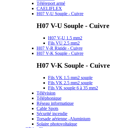
Téléreport armé
CAELIFLEX
H07 V-U Souple - Cuivre
H07 V-U Souple - Cuivre
H07 V-U 1.5 mm2
Fils VU 2.5 mm2
H07 V-R Rigide - Cuivre
H07 V-K Souple - Cuivre
H07 V-K Souple - Cuivre
Fils VK 1.5 mm2 souple
Fils VK 2.5 mm2 souple
Fils VK souple 6 à 35 mm2
Télévision
Téléphonique
Réseau informatique
Cable Spots
Sécurité incendie
Torsade aérienne -Aluminium
Solaire photovoltaïque