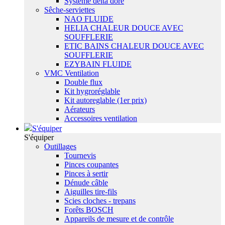
Système delta dore
Sêche-serviettes
NAO FLUIDE
HELIA CHALEUR DOUCE AVEC
SOUFFLERIE
ETIC BAINS CHALEUR DOUCE AVEC
SOUFFLERIE
EZYBAIN FLUIDE
VMC Ventilation
Double flux
Kit hygroréglable
Kit autoreglable (1er prix)
Aérateurs
Accessoires ventilation
S'équiper
S'équiper
Outillages
Tournevis
Pinces coupantes
Pinces à sertir
Dénude câble
Aiguilles tire-fils
Scies cloches - trepans
Forêts BOSCH
Appareils de mesure et de contrôle