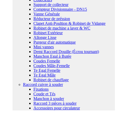
Support de collecteur
Compteur Divisionnaire - DN15
Vanne Générale
Réducteur de préssion
Clapet Anti-Poultion & Robinet de Vidange
Robinet de machine a laver & WC
Robinet Extérieur
Allonge Lisse
Purgeur d'air automatique
Mini vannes
Demi Raccord Douille (Écrou tournant)
Manchon Egal à Butée
Coudes Femelle
Coudes Mâle-Femelle
Te Egal Femelle
Te Egal Mâle
Robinet de chauffage
Raccord cuivre à souder
Fixations
Coude et Tés
Manchon à souder
Raccord 3 pièces à souder
Accessoires pour circulateur