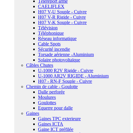
Téléreport armé
CAELIFLEX
H07 V-U Souple - Cuivre
H07 V-R Rigide - Cuivre
H07 V-K Souple - Cuivre
Télévision
Téléphonique
Réseau informatique
Cable Spots
Sécurité incendie
Torsade aérienne -Aluminium
Solaire photovoltaïque
Câbles Chutes
U-1000 R2V Rigide - Cuivre
U-1000 AR2V RIGIDE - Aluminium
H07 - RN-F Souple - Cuivre
Chemin de cable - Goulotte
Dalle perforée
Moulures
Goulottes
Equerre pour dalle
Gaines
Gaines TPC exterieure
Gaines ICTA
Gaine ICT préfilée