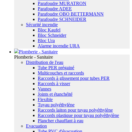
Parafoudre MURATRON
Parafoudre ADEE
Parafoudre OBO BETTERMANN
Parafoudre SCHNEIDER
Sécurité incendie
Bloc Kaufel
Bloc Schneider
Bloc Ura
Alarme incendie URA
Plomberie - Sanitaire
Plomberie - Sanitaire
Distribution de l'eau
Tube PER prégainé
Multicouches et raccords
Raccords à glissement pour tubes PER
Raccords à visser
Vannes
Joints et étanchéité
Flexible
Tuyau polyéthylène
Raccords laiton pour tuyau polyéthylène
Raccords plastique pour tuyau polyéthylène
Plancher chauffant à eau
Evacuation
Tube PVC d'évacuation