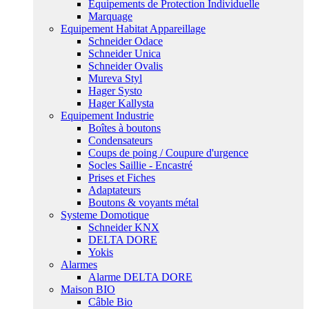
Equipements de Protection Individuelle
Marquage
Equipement Habitat Appareillage
Schneider Odace
Schneider Unica
Schneider Ovalis
Mureva Styl
Hager Systo
Hager Kallysta
Equipement Industrie
Boîtes à boutons
Condensateurs
Coups de poing / Coupure d'urgence
Socles Saillie - Encastré
Prises et Fiches
Adaptateurs
Boutons & voyants métal
Systeme Domotique
Schneider KNX
DELTA DORE
Yokis
Alarmes
Alarme DELTA DORE
Maison BIO
Câble Bio