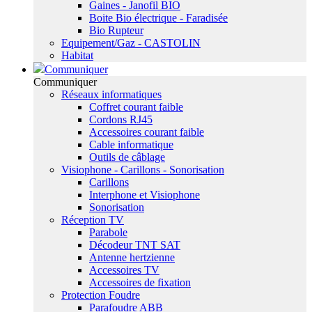
Gaines - Janofil BIO
Boite Bio électrique - Faradisée
Bio Rupteur
Equipement/Gaz - CASTOLIN
Habitat
Communiquer
Communiquer
Réseaux informatiques
Coffret courant faible
Cordons RJ45
Accessoires courant faible
Cable informatique
Outils de câblage
Visiophone - Carillons - Sonorisation
Carillons
Interphone et Visiophone
Sonorisation
Réception TV
Parabole
Décodeur TNT SAT
Antenne hertzienne
Accessoires TV
Accessoires de fixation
Protection Foudre
Parafoudre ABB