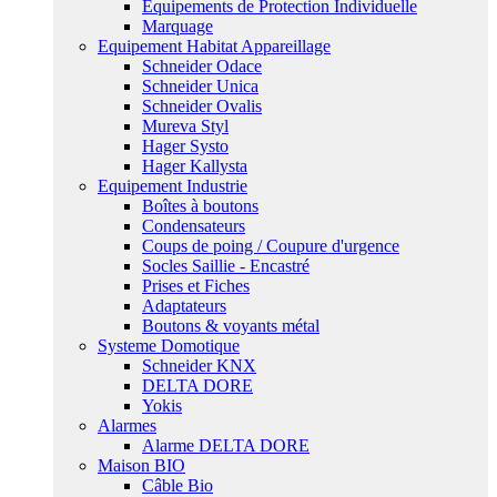
Equipements de Protection Individuelle
Marquage
Equipement Habitat Appareillage
Schneider Odace
Schneider Unica
Schneider Ovalis
Mureva Styl
Hager Systo
Hager Kallysta
Equipement Industrie
Boîtes à boutons
Condensateurs
Coups de poing / Coupure d'urgence
Socles Saillie - Encastré
Prises et Fiches
Adaptateurs
Boutons & voyants métal
Systeme Domotique
Schneider KNX
DELTA DORE
Yokis
Alarmes
Alarme DELTA DORE
Maison BIO
Câble Bio