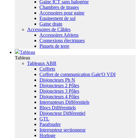
Gaine ICT sans halogène
Chambres de tirages
Accessoires pour gaine
Equipement de sol
Gaine drain
Accessoires de Câbles
Accessoires Aériens
Connexions électriques
Piquets de terre
Tableau
Tableau
Tableaux ABB
Coffrets
Coffret de communication Gale'O VDI
Disjoncteurs Ph N
Disjoncteurs 2 Pôles
Disjoncteurs 3 Pôles
Disjoncteurs 4 Pôles
Interrupteurs Différentiels
Blocs Différentiels
Disjoncteur Différentiel
GTL
Parafoudre
Interrupteur sectionneur
Horloge