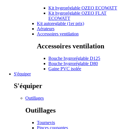
Kit hygroréglable OZEO ECOWATT
Kit hygroréglable OZEO FLAT
ECOWATT
Kit autoreglable (1er prix)
Aérateurs
Accessoires ventilation
Accessoires ventilation
Bouche hygroréglable D125
Bouche hygroréglable D80
Gaine PVC isolée
S'équiper
S'équiper
Outillages
Outillages
Tournevis
Pinces coupantes