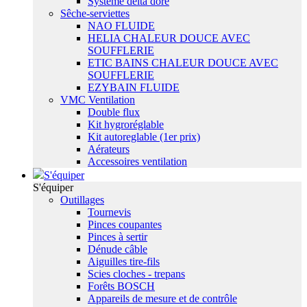
Système delta dore
Sêche-serviettes
NAO FLUIDE
HELIA CHALEUR DOUCE AVEC
SOUFFLERIE
ETIC BAINS CHALEUR DOUCE AVEC
SOUFFLERIE
EZYBAIN FLUIDE
VMC Ventilation
Double flux
Kit hygroréglable
Kit autoreglable (1er prix)
Aérateurs
Accessoires ventilation
S'équiper
S'équiper
Outillages
Tournevis
Pinces coupantes
Pinces à sertir
Dénude câble
Aiguilles tire-fils
Scies cloches - trepans
Forêts BOSCH
Appareils de mesure et de contrôle