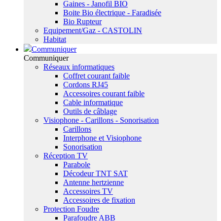
Gaines - Janofil BIO
Boite Bio électrique - Faradisée
Bio Rupteur
Equipement/Gaz - CASTOLIN
Habitat
Communiquer
Communiquer
Réseaux informatiques
Coffret courant faible
Cordons RJ45
Accessoires courant faible
Cable informatique
Outils de câblage
Visiophone - Carillons - Sonorisation
Carillons
Interphone et Visiophone
Sonorisation
Réception TV
Parabole
Décodeur TNT SAT
Antenne hertzienne
Accessoires TV
Accessoires de fixation
Protection Foudre
Parafoudre ABB