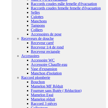
Raccords coudes mâle femelle d'évacuation
Raccords coudes femelle femelle d'évacuation
Selles
Culottes
Manchons
Tampons
Colliers
Accessoires de pose
Receveurs de douche
Receveur carré
Receveur 1/4 de rond
Receveur rectangle
Accessoires
Accessoire WC
Accessoire Chauffe-eau
Vase d'expansion
Manchon d'isolation
Raccord plomberie
Bouchon
Mamelon MF Réduit
Fourrure sans Butée ( Réduction)
Mamelon Egal
Mamelon réduit
Raccord 3 pièces
Collecteurs