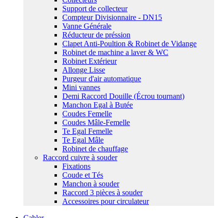
Support de collecteur
Compteur Divisionnaire - DN15
Vanne Générale
Réducteur de préssion
Clapet Anti-Poultion & Robinet de Vidange
Robinet de machine a laver & WC
Robinet Extérieur
Allonge Lisse
Purgeur d'air automatique
Mini vannes
Demi Raccord Douille (Écrou tournant)
Manchon Egal à Butée
Coudes Femelle
Coudes Mâle-Femelle
Te Egal Femelle
Te Egal Mâle
Robinet de chauffage
Raccord cuivre à souder
Fixations
Coude et Tés
Manchon à souder
Raccord 3 pièces à souder
Accessoires pour circulateur
Cabler