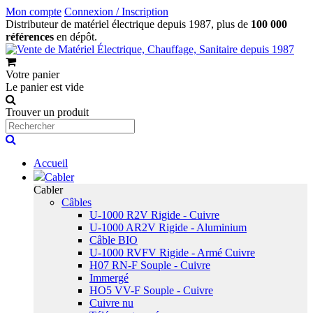
Mon compte
Connexion / Inscription
Distributeur de matériel électrique depuis 1987, plus de
100 000
références
en dépôt.
Votre panier
Le panier est vide
Trouver un produit
Accueil
Cabler
Cabler
Câbles
U-1000 R2V Rigide - Cuivre
U-1000 AR2V Rigide - Aluminium
Câble BIO
U-1000 RVFV Rigide - Armé Cuivre
H07 RN-F Souple - Cuivre
Immergé
HO5 VV-F Souple - Cuivre
Cuivre nu