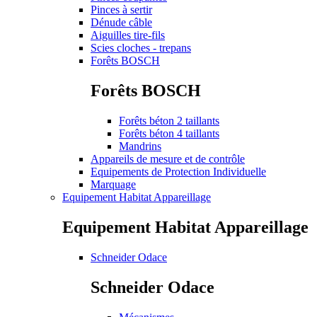
Pinces à sertir
Dénude câble
Aiguilles tire-fils
Scies cloches - trepans
Forêts BOSCH
Forêts BOSCH
Forêts béton 2 taillants
Forêts béton 4 taillants
Mandrins
Appareils de mesure et de contrôle
Equipements de Protection Individuelle
Marquage
Equipement Habitat Appareillage
Equipement Habitat Appareillage
Schneider Odace
Schneider Odace