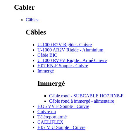
Cabler
Câbles
Câbles
U-1000 R2V Rigide - Cuivre
U-1000 AR2V Rigide - Aluminium
Câble BIO
U-1000 RVFV Rigide - Armé Cuivre
H07 RN-F Souple - Cuivre
Immergé
Immergé
Câble rond - SUBCABLE HO7 RN8-F
Câble rond à immergé - alimentaire
HO5 VV-F Souple - Cuivre
Cuivre nu
Téléreport armé
CAELIFLEX
H07 V-U Souple - Cuivre