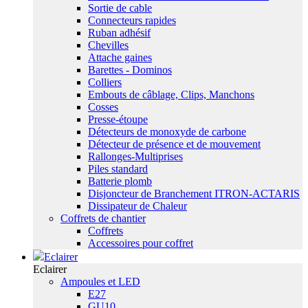
Sortie de cable
Connecteurs rapides
Ruban adhésif
Chevilles
Attache gaines
Barettes - Dominos
Colliers
Embouts de câblage, Clips, Manchons
Cosses
Presse-étoupe
Détecteurs de monoxyde de carbone
Détecteur de présence et de mouvement
Rallonges-Multiprises
Piles standard
Batterie plomb
Disjoncteur de Branchement ITRON-ACTARIS
Dissipateur de Chaleur
Coffrets de chantier
Coffrets
Accessoires pour coffret
Eclairer
Eclairer
Ampoules et LED
E27
GU10