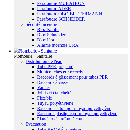
Parafoudre MURATRON
Parafoudre ADEE
Parafoudre OBO BETTERMANN
Parafoudre SCHNEIDER
Sécurité incendie
Bloc Kaufel
Bloc Schneider
Bloc Ura
Alarme incendie URA
Plomberie - Sanitaire
Plomberie - Sanitaire
Distribution de l'eau
Tube PER prégainé
Multicouches et raccords
Raccords à glissement pour tubes PER
Raccords à visser
Vannes
Joints et étanchéité
Flexible
Tuyau polyéthylène
Raccords laiton pour tuyau polyéthylène
Raccords plastique pour tuyau polyéthylène
Plancher chauffant à eau
Evacuation
Tube PVC d'évacuation