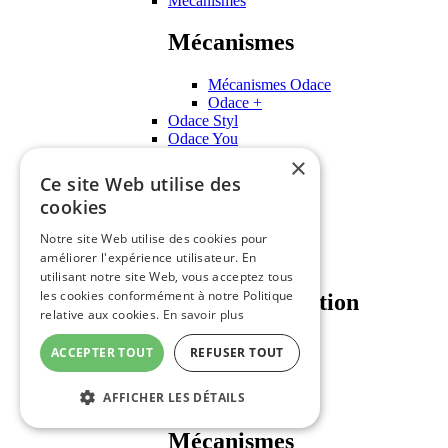
Mécanismes
Mécanismes
Mécanismes Odace
Odace +
Odace Styl
Odace You
Odace Touch
×
Schneider Unica
Ce site Web utilise des
cookies
Schneider Unica
Notre site Web utilise des cookies pour
améliorer l'expérience utilisateur. En
Plaques de finition
utilisant notre site Web, vous acceptez tous
les cookies conformément à notre Politique
Plaques de finition
relative aux cookies.
En savoir plus
Unica Pro
ACCEPTER TOUT
REFUSER TOUT
Unica Pure
Unica Studio
AFFICHER LES DÉTAILS
Mécanismes
Mécanismes