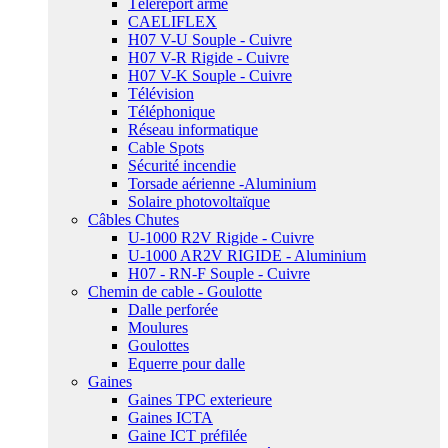
Téléreport armé
CAELIFLEX
H07 V-U Souple - Cuivre
H07 V-R Rigide - Cuivre
H07 V-K Souple - Cuivre
Télévision
Téléphonique
Réseau informatique
Cable Spots
Sécurité incendie
Torsade aérienne -Aluminium
Solaire photovoltaïque
Câbles Chutes
U-1000 R2V Rigide - Cuivre
U-1000 AR2V RIGIDE - Aluminium
H07 - RN-F Souple - Cuivre
Chemin de cable - Goulotte
Dalle perforée
Moulures
Goulottes
Equerre pour dalle
Gaines
Gaines TPC exterieure
Gaines ICTA
Gaine ICT préfilée