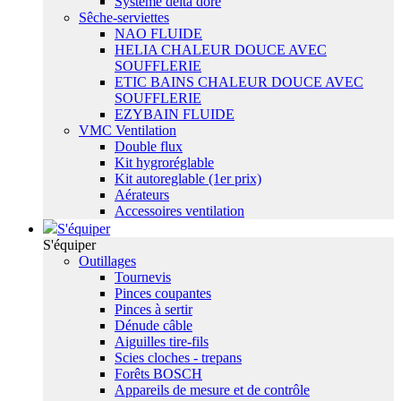
Système delta dore
Sêche-serviettes
NAO FLUIDE
HELIA CHALEUR DOUCE AVEC
SOUFFLERIE
ETIC BAINS CHALEUR DOUCE AVEC
SOUFFLERIE
EZYBAIN FLUIDE
VMC Ventilation
Double flux
Kit hygroréglable
Kit autoreglable (1er prix)
Aérateurs
Accessoires ventilation
S'équiper
S'équiper
Outillages
Tournevis
Pinces coupantes
Pinces à sertir
Dénude câble
Aiguilles tire-fils
Scies cloches - trepans
Forêts BOSCH
Appareils de mesure et de contrôle