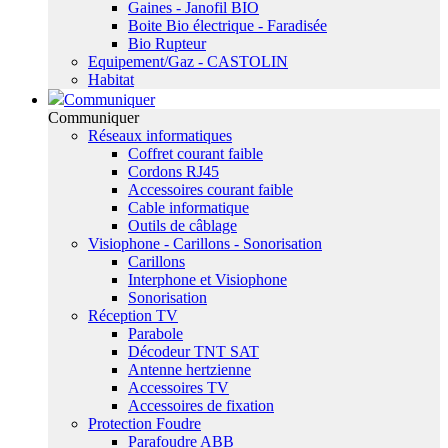
Gaines - Janofil BIO
Boite Bio électrique - Faradisée
Bio Rupteur
Equipement/Gaz - CASTOLIN
Habitat
Communiquer
Communiquer
Réseaux informatiques
Coffret courant faible
Cordons RJ45
Accessoires courant faible
Cable informatique
Outils de câblage
Visiophone - Carillons - Sonorisation
Carillons
Interphone et Visiophone
Sonorisation
Réception TV
Parabole
Décodeur TNT SAT
Antenne hertzienne
Accessoires TV
Accessoires de fixation
Protection Foudre
Parafoudre ABB