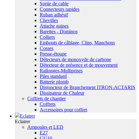
Sortie de cable
Connecteurs rapides
Ruban adhésif
Chevilles
Attache gaines
Barettes - Dominos
Colliers
Embouts de câblage, Clips, Manchons
Cosses
Presse-étoupe
Détecteurs de monoxyde de carbone
Détecteur de présence et de mouvement
Rallonges-Multiprises
Piles standard
Batterie plomb
Disjoncteur de Branchement ITRON-ACTARIS
Dissipateur de Chaleur
Coffrets de chantier
Coffrets
Accessoires pour coffret
Eclairer
Eclairer
Ampoules et LED
E27
GU10