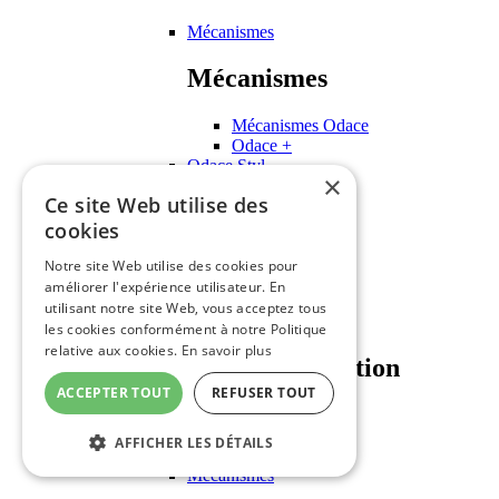
Mécanismes
Mécanismes
Mécanismes Odace
Odace +
Odace Styl
×
Odace You
Ce site Web utilise des
Odace Touch
Schneider Unica
cookies
Notre site Web utilise des cookies pour
Schneider Unica
améliorer l'expérience utilisateur. En
utilisant notre site Web, vous acceptez tous
Plaques de finition
les cookies conformément à notre Politique
relative aux cookies.
En savoir plus
Plaques de finition
ACCEPTER TOUT
REFUSER TOUT
Unica Pro
Unica Pure
AFFICHER LES DÉTAILS
Unica Studio
Mécanismes