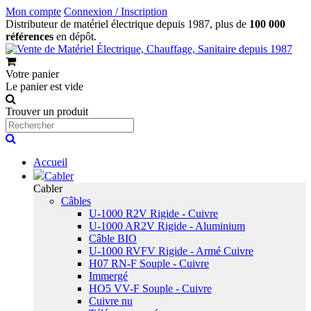
Mon compte
Connexion / Inscription
Distributeur de matériel électrique depuis 1987, plus de
100 000
références
en dépôt.
Votre panier
Le panier est vide
Trouver un produit
Accueil
Cabler
Cabler
Câbles
U-1000 R2V Rigide - Cuivre
U-1000 AR2V Rigide - Aluminium
Câble BIO
U-1000 RVFV Rigide - Armé Cuivre
H07 RN-F Souple - Cuivre
Immergé
HO5 VV-F Souple - Cuivre
Cuivre nu