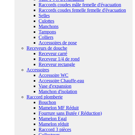
Raccords coudes mâle femelle d'évacuation
Raccords coudes femelle femelle d'évacuation
Selles
Culottes
Manchons
Tampons
Colliers
Accessoires de pose
Receveurs de douche
Receveur carré
Receveur 1/4 de rond
Receveur rectangle
Accessoires
Accessoire WC
Accessoire Chauffe-eau
Vase d'expansion
Manchon d'isolation
Raccord plomberie
Bouchon
Mamelon MF Réduit
Fourrure sans Butée ( Réduction)
Mamelon Egal
Mamelon réduit
Raccord 3 pièces
Collecteurs