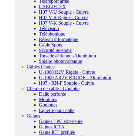
Téléreport armé
CAELIFLEX
H07 V-U Souple - Cuivre
H07 V-R Rigide - Cuivre
H07 V-K Souple - Cuivre
Télévision
Téléphonique
Réseau informatique
Cable Spots
Sécurité incendie
Torsade aérienne -Aluminium
Solaire photovoltaïque
Câbles Chutes
U-1000 R2V Rigide - Cuivre
U-1000 AR2V RIGIDE - Aluminium
H07 - RN-F Souple - Cuivre
Chemin de cable - Goulotte
Dalle perforée
Moulures
Goulottes
Equerre pour dalle
Gaines
Gaines TPC exterieure
Gaines ICTA
Gaine ICT préfilée