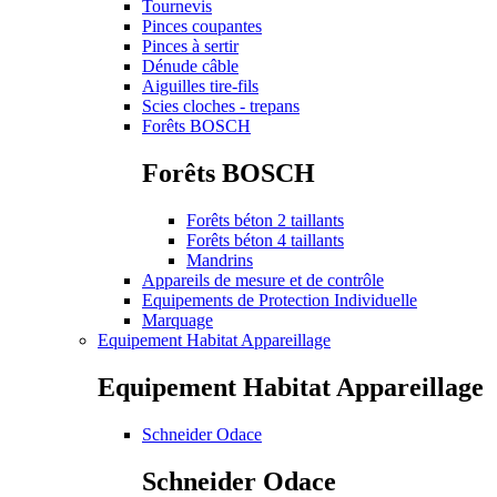
Tournevis
Pinces coupantes
Pinces à sertir
Dénude câble
Aiguilles tire-fils
Scies cloches - trepans
Forêts BOSCH
Forêts BOSCH
Forêts béton 2 taillants
Forêts béton 4 taillants
Mandrins
Appareils de mesure et de contrôle
Equipements de Protection Individuelle
Marquage
Equipement Habitat Appareillage
Equipement Habitat Appareillage
Schneider Odace
Schneider Odace