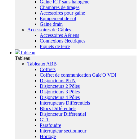
Gaine ICT sans halogène
Chambres de tirages
Accessoires pour gaine
Equipement de sol
Gaine drain
Accessoires de Câbles
Accessoires Aériens
Connexions électriques
Piquets de terre
Tableau
Tableau
Tableaux ABB
Coffrets
Coffret de communication Gale'O VDI
Disjoncteurs Ph N
Disjoncteurs 2 Pôles
Disjoncteurs 3 Pôles
Disjoncteurs 4 Pôles
Interrupteurs Différentiels
Blocs Différentiels
Disjoncteur Différentiel
GTL
Parafoudre
Interrupteur sectionneur
Horloge