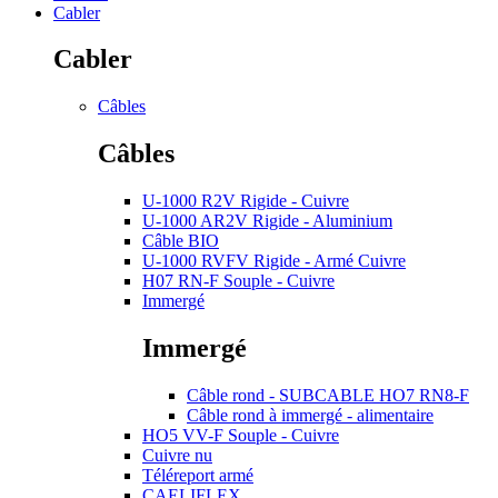
Cabler
Cabler
Câbles
Câbles
U-1000 R2V Rigide - Cuivre
U-1000 AR2V Rigide - Aluminium
Câble BIO
U-1000 RVFV Rigide - Armé Cuivre
H07 RN-F Souple - Cuivre
Immergé
Immergé
Câble rond - SUBCABLE HO7 RN8-F
Câble rond à immergé - alimentaire
HO5 VV-F Souple - Cuivre
Cuivre nu
Téléreport armé
CAELIFLEX