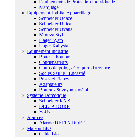
Equipements de Protection Individuelle
Marquage
Equipement Habitat Appareillage
Schneider Odace
Schneider Unica
Schneider Ovalis
Mureva Styl
Hager Systo
Hager Kallysta
Equipement Industrie
Boîtes à boutons
Condensateurs
Coups de poing / Coupure d'urgence
Socles Saillie - Encastré
Prises et Fiches
Adaptateurs
Boutons & voyants métal
Systeme Domotique
Schneider KNX
DELTA DORE
Yokis
Alarmes
Alarme DELTA DORE
Maison BIO
Câble Bio