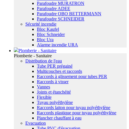
Parafoudre MURATRON
Parafoudre ADEE
Parafoudre OBO BETTERMANN
Parafoudre SCHNEIDER
Sécurité incendie
Bloc Kaufel
Bloc Schneider
Bloc Ura
Alarme incendie URA
Plomberie - Sanitaire
Plomberie - Sanitaire
Distribution de l'eau
Tube PER prégainé
Multicouches et raccords
Raccords à glissement pour tubes PER
Raccords à visser
Vannes
Joints et étanchéité
Flexible
Tuyau polyéthylène
Raccords laiton pour tuyau polyéthylène
Raccords plastique pour tuyau polyéthylène
Plancher chauffant à eau
Evacuation
Tube PVC d'évacuation