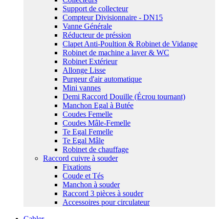
Support de collecteur
Compteur Divisionnaire - DN15
Vanne Générale
Réducteur de préssion
Clapet Anti-Poultion & Robinet de Vidange
Robinet de machine a laver & WC
Robinet Extérieur
Allonge Lisse
Purgeur d'air automatique
Mini vannes
Demi Raccord Douille (Écrou tournant)
Manchon Egal à Butée
Coudes Femelle
Coudes Mâle-Femelle
Te Egal Femelle
Te Egal Mâle
Robinet de chauffage
Raccord cuivre à souder
Fixations
Coude et Tés
Manchon à souder
Raccord 3 pièces à souder
Accessoires pour circulateur
Cabler